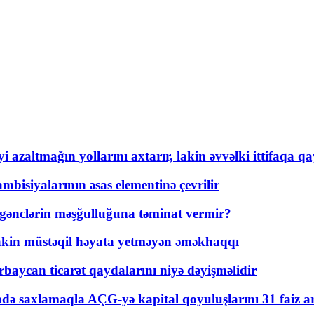
 azaltmağın yollarını axtarır, lakin əvvəlki ittifaqa qa
bisiyalarının əsas elementinə çevrilir
 gənclərin məşğulluğuna təminat vermir?
kin müstəqil həyata yetməyən əməkhaqqı
rbaycan ticarət qaydalarını niyə dəyişməlidir
ində saxlamaqla AÇG-yə kapital qoyuluşlarını 31 faiz ar