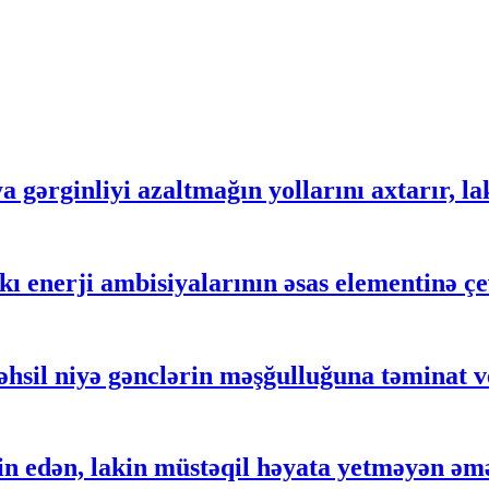
gərginliyi azaltmağın yollarını axtarır, lak
 enerji ambisiyalarının əsas elementinə çe
əhsil niyə gənclərin məşğulluğuna təminat 
 edən, lakin müstəqil həyata yetməyən əm