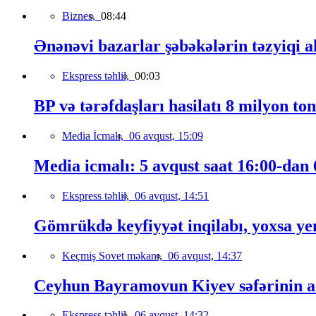
Biznes,
08:44
Ənənəvi bazarlar şəbəkələrin təzyiqi a
Ekspress təhlil,
00:03
BP və tərəfdaşları hasilatı 8 milyon to
Media İcmalı,
06 avqust, 15:09
Media icmalı: 5 avqust saat 16:00-dan 6
Ekspress təhlil,
06 avqust, 14:51
Gömrükdə keyfiyyət inqilabı, yoxsa ye
Keçmiş Sovet məkanı,
06 avqust, 14:37
Ceyhun Bayramovun Kiyev səfərinin a
Ekspress təhlil,
06 avqust, 14:32