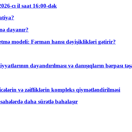
026-cı il saat 16:00-dək
atiya?
nə dayanır?
ə modeli: Fərman hansı dəyişiklikləri gətirir?
yyatlarının dayandırılması və danışıqların bərpası tə
ticələrin və zəifliklərin kompleks qiymətləndirilməsi
 sahələrdə daha sürətlə bahalaşır