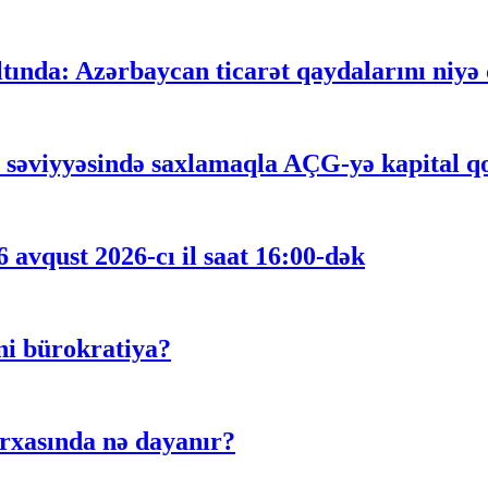
ltında: Azərbaycan ticarət qaydalarını niyə
n səviyyəsində saxlamaqla AÇG-yə kapital qoy
 avqust 2026-cı il saat 16:00-dək
ni bürokratiya?
rxasında nə dayanır?