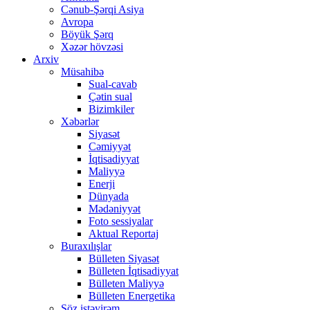
Cənub-Şərqi Asiya
Avropa
Böyük Şərq
Xəzər hövzəsi
Arxiv
Müsahibə
Sual-cavab
Çətin sual
Bizimkiler
Xəbərlər
Siyasət
Cəmiyyət
İqtisadiyyat
Maliyyə
Enerji
Dünyada
Mədəniyyət
Foto sessiyalar
Aktual Reportaj
Buraxılışlar
Bülleten Siyasət
Bülleten İqtisadiyyat
Bülleten Maliyyə
Bülleten Energetika
Söz istəyirəm