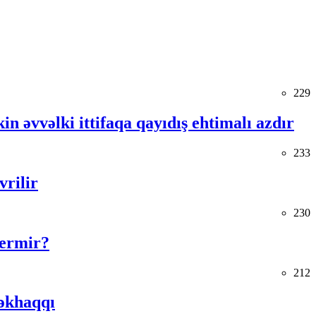
229
in əvvəlki ittifaqa qayıdış ehtimalı azdır
233
vrilir
230
vermir?
212
əkhaqqı