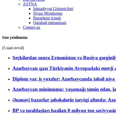
ASTNA
İqtisadiyyat Göstəriciləri
Siyası Monitorinq
Bazarların icmalı
Qarabağ münaqişəsi
Contact az
Son yenilənmə
(5 saat əvvəl)
Seçkilərdən sonra Ermənistan və Rusiya gərginliyi
Azərbaycan qazı Türkiyənin Avropadakı enerji am
Diplom var, iş yoxdur: Azərbaycanda təhsil niyə
Azərbaycan minimumu: yaşamağı təmin edən, la
Ənənəvi bazarlar şəbəkələrin təzyiqi altında: Azə
BP və tərəfdaşları hasilatı 8 milyon ton səviyyəs