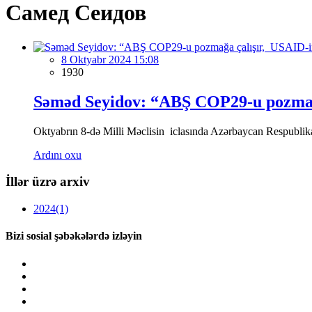
Самед Сеидов
8 Oktyabr 2024 15:08
1930
Səməd Seyidov: “ABŞ COP29-u pozmağa 
Oktyabrın 8-də Milli Məclisin iclasında Azərbaycan Respublikası 
Ardını oxu
İllər üzrə arxiv
2024
(1)
Bizi sosial şəbəkələrdə izləyin