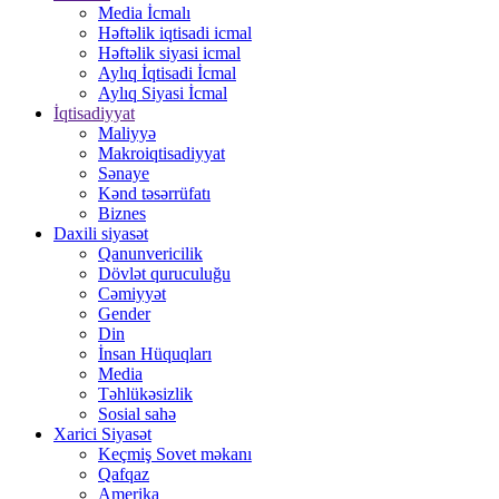
Media İcmalı
Həftəlik iqtisadi icmal
Həftəlik siyasi icmal
Aylıq İqtisadi İcmal
Aylıq Siyasi İcmal
İqtisadiyyat
Maliyyə
Makroiqtisadiyyat
Sənaye
Kənd təsərrüfatı
Biznes
Daxili siyasət
Qanunvericilik
Dövlət quruculuğu
Cəmiyyət
Gender
Din
İnsan Hüquqları
Media
Təhlükəsizlik
Sosial sahə
Xarici Siyasət
Keçmiş Sovet məkanı
Qafqaz
Amerika