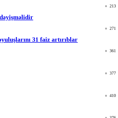
213
 dəyişməlidir
271
uluşlarını 31 faiz artırıblar
361
377
410
376