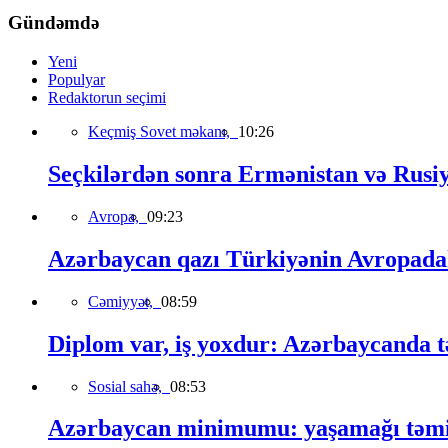
Gündəmdə
Yeni
Populyar
Redaktorun seçimi
Keçmiş Sovet məkanı,
10:26
Seçkilərdən sonra Ermənistan və Rusiya 
Avropa,
09:23
Azərbaycan qazı Türkiyənin Avropadakı
Cəmiyyət,
08:59
Diplom var, iş yoxdur: Azərbaycanda t
Sosial sahə,
08:53
Azərbaycan minimumu: yaşamağı təmin