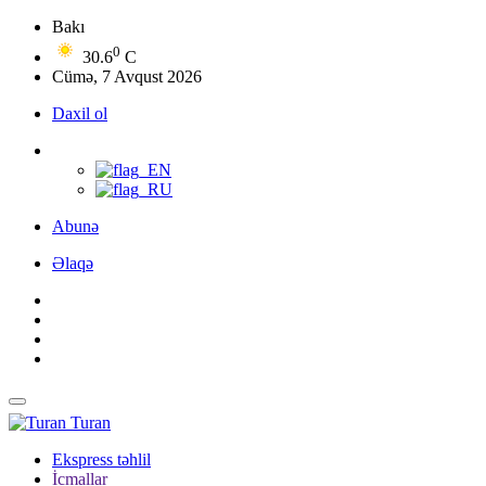
Bakı
0
30.6
C
Cümə, 7 Avqust 2026
Daxil ol
Abunə
Əlaqə
Turan
Ekspress təhlil
İcmallar