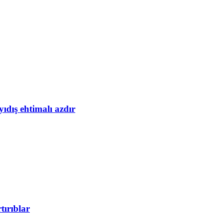
yıdış ehtimalı azdır
tırıblar