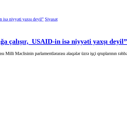
Siyasət
çalışır, USAID-in isə niyyəti yaxşı deyil”
Milli Məclisinin parlamentlərarası əlaqələr üzrə işçi qruplarının rəhbə