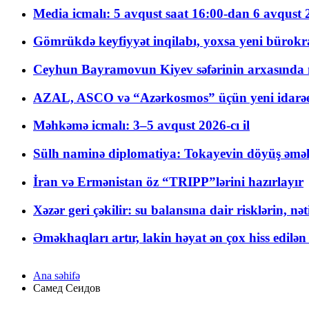
Media icmalı: 5 avqust saat 16:00-dan 6 avqust 2
Gömrükdə keyfiyyət inqilabı, yoxsa yeni bürokr
Ceyhun Bayramovun Kiyev səfərinin arxasında 
AZAL, ASCO və “Azərkosmos” üçün yeni idarəetm
Məhkəmə icmalı: 3–5 avqust 2026-cı il
Sülh naminə diplomatiya: Tokayevin döyüş əməli
İran və Ermənistan öz “TRIPP”lərini hazırlayır
Xəzər geri çəkilir: su balansına dair risklərin, nə
Əməkhaqları artır, lakin həyat ən çox hiss edilən
Ana səhifə
Самед Сеидов