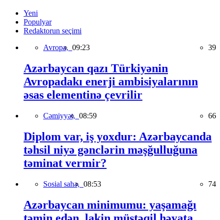
Yeni
Populyar
Redaktorun seçimi
Avropa,
09:23
39
Azərbaycan qazı Türkiyənin
Avropadakı enerji ambisiyalarının
əsas elementinə çevrilir
Cəmiyyət,
08:59
66
Diplom var, iş yoxdur: Azərbaycanda
təhsil niyə gənclərin məşğulluğuna
təminat vermir?
Sosial sahə,
08:53
74
Azərbaycan minimumu: yaşamağı
təmin edən, lakin müstəqil həyata