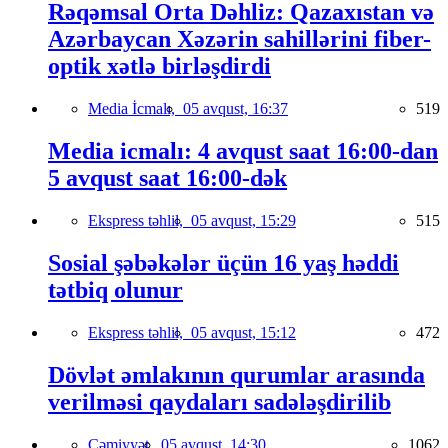
Rəqəmsal Orta Dəhliz: Qazaxıstan və
Azərbaycan Xəzərin sahillərini fiber-
optik xətlə birləşdirdi
Media İcmalı,
05 avqust, 16:37
519
Media icmalı: 4 avqust saat 16:00-dan
5 avqust saat 16:00-dək
Ekspress təhlil,
05 avqust, 15:29
515
Sosial şəbəkələr üçün 16 yaş həddi
tətbiq olunur
Ekspress təhlil,
05 avqust, 15:12
472
Dövlət əmlakının qurumlar arasında
verilməsi qaydaları sadələşdirilib
Cəmiyyət,
05 avqust, 14:30
1062