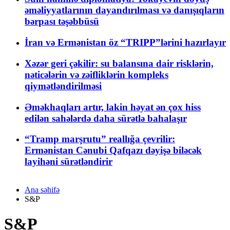
əməliyyatlarının dayandırılması və danışıqların
bərpası təşəbbüsü
İran və Ermənistan öz “TRIPP”lərini hazırlayır
Xəzər geri çəkilir: su balansına dair risklərin,
nəticələrin və zəifliklərin kompleks
qiymətləndirilməsi
Əməkhaqları artır, lakin həyat ən çox hiss
edilən sahələrdə daha sürətlə bahalaşır
“Tramp marşrutu” reallığa çevrilir:
Ermənistan Cənubi Qafqazı dəyişə biləcək
layihəni sürətləndirir
Ana səhifə
S&P
S&P