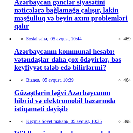
Azərbaycan gənclər siyasətini
nəticələrə bağlamağa çalışır, lakin
məşğulluq və beyin axını problemləri
qalır
Sosial sahə,
05 avqust, 10:44
469
Azərbaycanın kommunal hesabı:
vətəndaşlar daha çox ödəyirlər, bəs
keyfiyyət tələb edə bilirlərmi?
Biznes,
05 avqust, 10:39
464
Güzəştlərin ləğvi Azərbaycanın
hibrid və elektromobil bazarında
istiqaməti dəyişib
Keçmiş Sovet məkanı,
05 avqust, 10:35
398