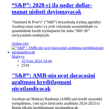
“S&P”: 2028-ci ilə qədər dollar-
manat nisbəti dəyişməyəcək
“Standard & Poor's” (“S&P”) beynəlxalq reytinq agentliyi
Azərbaycanın xarici və yerli valyutada uzunmüddətli və
qısamüddətli kredit reytinqlərini bir daha “BB+/B'”
səviyyəsində təsdiqləyib.
Ardını oxu
Maliyyə
10 İyun 2024 10:44
2519
"S&P”: AMB-nin uçot dərəcəsini
azaltması kreditləşməni
sürətləndirəcək
Azərbaycan Mərkəzi Bankının (AMB) pul-kredit siyasətini
yumşaltması, yəni uçot dərəcəsini azaltması 2024-2025-ci
illərdə ölkədə kreditləşməni sürətləndirəcək.