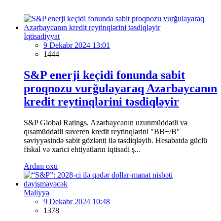
İqtisadiyyat
9 Dekabr 2024 13:01
1444
S&P enerji keçidi fonunda sabit
proqnozu vurğulayaraq Azərbaycanın
kredit reytinqlərini təsdiqləyir
S&P Global Ratings, Azərbaycanın uzunmüddətli və
qısamüddətli suveren kredit reytinqlərini "BB+/B"
səviyyəsində sabit gözlənti ilə təsdiqləyib. Hesabatda güclü
fiskal və xarici ehtiyatların iqtisadi ş...
Ardını oxu
Maliyyə
9 Dekabr 2024 10:48
1378