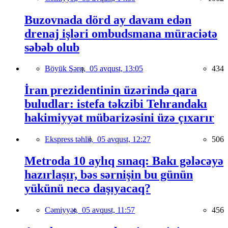
Buzovnada dörd ay davam edən
drenaj işləri ombudsmana müraciətə
səbəb olub
Böyük Şərq,
05 avqust, 13:05
434
İran prezidentinin üzərində qara
buludlar: istefa təkzibi Tehrandakı
hakimiyyət mübarizəsini üzə çıxarır
Ekspress təhlil,
05 avqust, 12:27
506
Metroda 10 aylıq sınaq: Bakı gələcəyə
hazırlaşır, bəs sərnişin bu günün
yükünü necə daşıyacaq?
Cəmiyyət,
05 avqust, 11:57
456