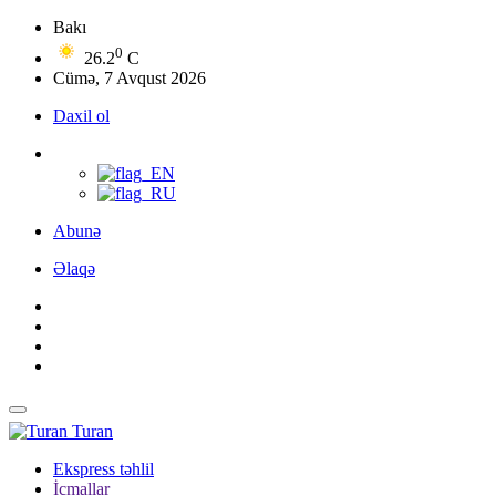
Bakı
0
26.2
C
Cümə, 7 Avqust 2026
Daxil ol
Abunə
Əlaqə
Turan
Ekspress təhlil
İcmallar