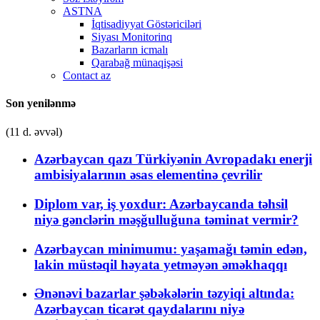
ASTNA
İqtisadiyyat Göstəriciləri
Siyası Monitorinq
Bazarların icmalı
Qarabağ münaqişəsi
Contact az
Son yenilənmə
(11 d. əvvəl)
Azərbaycan qazı Türkiyənin Avropadakı enerji
ambisiyalarının əsas elementinə çevrilir
Diplom var, iş yoxdur: Azərbaycanda təhsil
niyə gənclərin məşğulluğuna təminat vermir?
Azərbaycan minimumu: yaşamağı təmin edən,
lakin müstəqil həyata yetməyən əməkhaqqı
Ənənəvi bazarlar şəbəkələrin təzyiqi altında:
Azərbaycan ticarət qaydalarını niyə