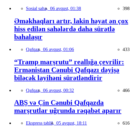
Sosial sahə,
06 avqust, 01:38
398
Əməkhaqları artır, lakin həyat ən çox
hiss edilən sahələrdə daha sürətlə
bahalaşır
Qafqaz,
06 avqust, 01:06
433
“Tramp marşrutu” reallığa çevrilir:
Ermənistan Cənubi Qafqazı dəyişə
biləcək layihəni sürətləndirir
Qafqaz,
06 avqust, 00:32
466
ABŞ və Çin Cənubi Qafqazda
marşrutlar uğrunda rəqabət aparır
Ekspress təhlil,
05 avqust, 18:11
616