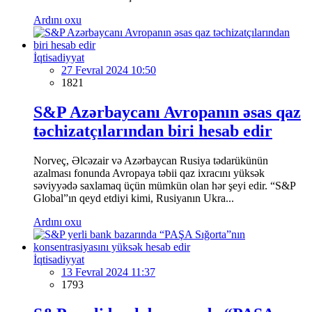
Ardını oxu
İqtisadiyyat
27 Fevral 2024 10:50
1821
S&P Azərbaycanı Avropanın əsas qaz
təchizatçılarından biri hesab edir
Norveç, Əlcəzair və Azərbaycan Rusiya tədarükünün
azalması fonunda Avropaya təbii qaz ixracını yüksək
səviyyədə saxlamaq üçün mümkün olan hər şeyi edir. “S&P
Global”ın qeyd etdiyi kimi, Rusiyanın Ukra...
Ardını oxu
İqtisadiyyat
13 Fevral 2024 11:37
1793