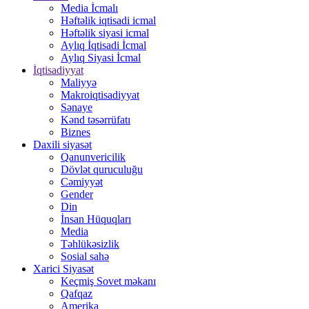
Media İcmalı
Həftəlik iqtisadi icmal
Həftəlik siyasi icmal
Aylıq İqtisadi İcmal
Aylıq Siyasi İcmal
İqtisadiyyat
Maliyyə
Makroiqtisadiyyat
Sənaye
Kənd təsərrüfatı
Biznes
Daxili siyasət
Qanunvericilik
Dövlət quruculuğu
Cəmiyyət
Gender
Din
İnsan Hüquqları
Media
Təhlükəsizlik
Sosial sahə
Xarici Siyasət
Keçmiş Sovet məkanı
Qafqaz
Amerika