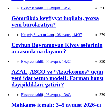
Ekspress təhlil,
06 avqust, 14:51
356
Gömrükdə keyfiyyət inqilabı, yoxsa
yeni bürokratiya?
Keçmiş Sovet məkanı,
06 avqust, 14:37
379
Ceyhun Bayramovun Kiyev səfərinin
arxasında nə dayanır?
Ekspress təhlil,
06 avqust, 14:32
350
AZAL, ASCO və “Azərkosmos” üçün
yeni idarəetmə modeli: Fərman hansı
dəyişiklikləri gətirir?
Ekspress təhlil,
06 avqust, 13:43
339
Məhkəmə icmalı: 3–5 avqust 2026-cı