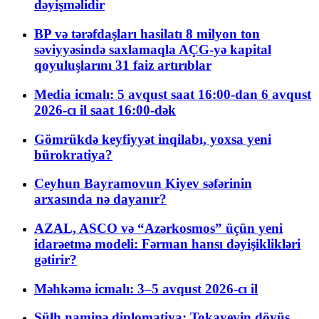
dəyişməlidir
BP və tərəfdaşları hasilatı 8 milyon ton
səviyyəsində saxlamaqla AÇG-yə kapital
qoyuluşlarını 31 faiz artırıblar
Media icmalı: 5 avqust saat 16:00-dan 6 avqust
2026-cı il saat 16:00-dək
Gömrükdə keyfiyyət inqilabı, yoxsa yeni
bürokratiya?
Ceyhun Bayramovun Kiyev səfərinin
arxasında nə dayanır?
AZAL, ASCO və “Azərkosmos” üçün yeni
idarəetmə modeli: Fərman hansı dəyişiklikləri
gətirir?
Məhkəmə icmalı: 3–5 avqust 2026-cı il
Sülh naminə diplomatiya: Tokayevin döyüş