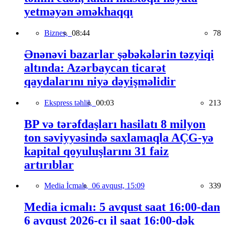
yetməyən əməkhaqqı
Biznes,
08:44
78
Ənənəvi bazarlar şəbəkələrin təzyiqi
altında: Azərbaycan ticarət
qaydalarını niyə dəyişməlidir
Ekspress təhlil,
00:03
213
BP və tərəfdaşları hasilatı 8 milyon
ton səviyyəsində saxlamaqla AÇG-yə
kapital qoyuluşlarını 31 faiz
artırıblar
Media İcmalı,
06 avqust, 15:09
339
Media icmalı: 5 avqust saat 16:00-dan
6 avqust 2026-cı il saat 16:00-dək