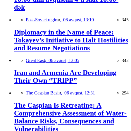
dək
Post-Soviet region,
06 avqust, 13:19
345
Diplomacy in the Name of Peace:
Tokayev’s Initiative to Halt Hostilities
and Resume Negotiations
Great East,
06 avqust, 13:05
342
Iran and Armenia Are Developing
Their Own “TRIPP”
The Caspian Basin,
06 avqust, 12:31
294
The Caspian Is Retreating: A
Comprehensive Assessment of Water-
Balance Risks, Consequences and
Vulnerabilities