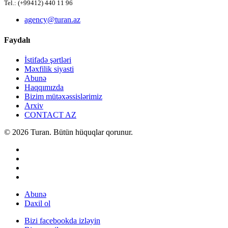
Tel.: (+99412) 440 11 96
agency@turan.az
Faydalı
İstifadə şərtləri
Məxfilik siyasti
Abunə
Haqqımızda
Bizim mütəxəssislərimiz
Arxiv
CONTACT AZ
© 2026 Turan. Bütün hüquqlar qorunur.
Abunə
Daxil ol
Bizi facebookda izləyin