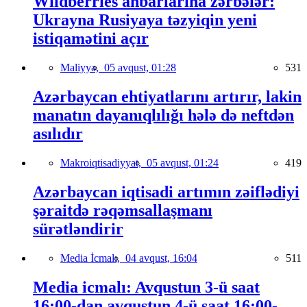
Wildberries anbarlarına zərbələr:
Ukrayna Rusiyaya təzyiqin yeni
istiqamətini açır
Maliyyə,
05 avqust, 01:28
531
Azərbaycan ehtiyatlarını artırır, lakin
manatın dayanıqlılığı hələ də neftdən
asılıdır
Makroiqtisadiyyat,
05 avqust, 01:24
419
Azərbaycan iqtisadi artımın zəiflədiyi
şəraitdə rəqəmsallaşmanı
sürətləndirir
Media İcmalı,
04 avqust, 16:04
511
Media icmalı: Avqustun 3-ü saat
16:00-dan avqustun 4-ü saat 16:00-