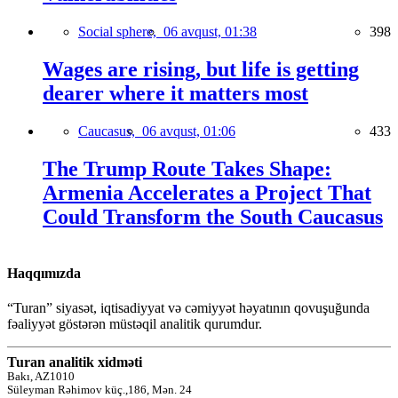
Social sphere,
06 avqust, 01:38
398
Wages are rising, but life is getting
dearer where it matters most
Caucasus,
06 avqust, 01:06
433
The Trump Route Takes Shape:
Armenia Accelerates a Project That
Could Transform the South Caucasus
Haqqımızda
“Turan” siyasət, iqtisadiyyat və cəmiyyət həyatının qovuşuğunda
fəaliyyət göstərən müstəqil analitik qurumdur.
Turan analitik xidməti
Bakı, AZ1010
Süleyman Rəhimov küç.,186, Mən. 24