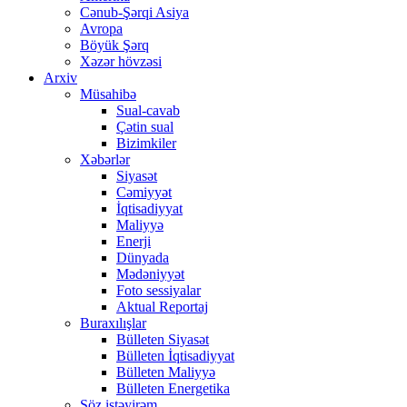
Cənub-Şərqi Asiya
Avropa
Böyük Şərq
Xəzər hövzəsi
Arxiv
Müsahibə
Sual-cavab
Çətin sual
Bizimkiler
Xəbərlər
Siyasət
Cəmiyyət
İqtisadiyyat
Maliyyə
Enerji
Dünyada
Mədəniyyət
Foto sessiyalar
Aktual Reportaj
Buraxılışlar
Bülleten Siyasət
Bülleten İqtisadiyyat
Bülleten Maliyyə
Bülleten Energetika
Söz istəyirəm