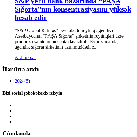
S&P yerli bank bazarında “PAŞA
Sığorta”nın konsentrasiyasını yüksək
hesab edir
“S&P Global Ratings” beynəlxalq reytinq agentliyi
Azərbaycanın “PAŞA Sığorta” şirkətinin reytinqləri üzrə
proqnozu sabitdən müsbətə dəyişdirib. Eyni zamanda,
agentlik sığorta şirkətinin uzunmüddətli e...
Ardını oxu
İllər üzrə arxiv
2024
(5)
Bizi sosial şəbəkələrdə izləyin
Gündəmdə