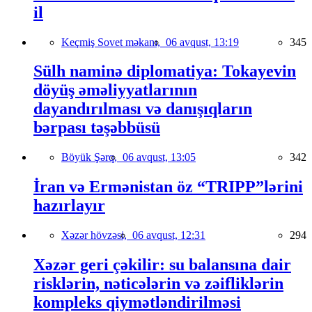
il
Keçmiş Sovet məkanı,
06 avqust, 13:19
345
Sülh naminə diplomatiya: Tokayevin
döyüş əməliyyatlarının
dayandırılması və danışıqların
bərpası təşəbbüsü
Böyük Şərq,
06 avqust, 13:05
342
İran və Ermənistan öz “TRIPP”lərini
hazırlayır
Xəzər hövzəsi,
06 avqust, 12:31
294
Xəzər geri çəkilir: su balansına dair
risklərin, nəticələrin və zəifliklərin
kompleks qiymətləndirilməsi