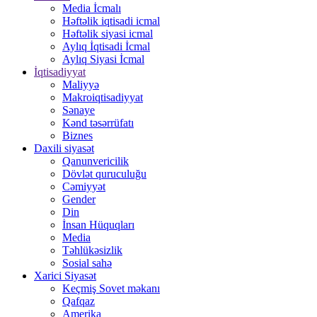
Media İcmalı
Həftəlik iqtisadi icmal
Həftəlik siyasi icmal
Aylıq İqtisadi İcmal
Aylıq Siyasi İcmal
İqtisadiyyat
Maliyyə
Makroiqtisadiyyat
Sənaye
Kənd təsərrüfatı
Biznes
Daxili siyasət
Qanunvericilik
Dövlət quruculuğu
Cəmiyyət
Gender
Din
İnsan Hüquqları
Media
Təhlükəsizlik
Sosial sahə
Xarici Siyasət
Keçmiş Sovet məkanı
Qafqaz
Amerika