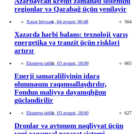
Azərbaycan kredit zəmanəti sistemini
regionlar və Qarabağ üçün yeniləyir
Xəzər hövzəsi,
04 avqust, 00:48
504
Xəzərdə hərbi balans: texnoloji yarış
energetika və tranzit üçün riskləri
artırır
Ekspress təhlil,
03 avqust, 18:09
665
Enerji səmərəliliyinin idarə
olunmasını rəqəmsallaşdırılır,
Fondun maliyyə dayanıqlığını
gücləndirilir
Ekspress təhlil,
03 avqust, 18:00
627
Dronlar və avtonom nəqliyyat üçün
yeni rəqəmsal nəzarət sistemi