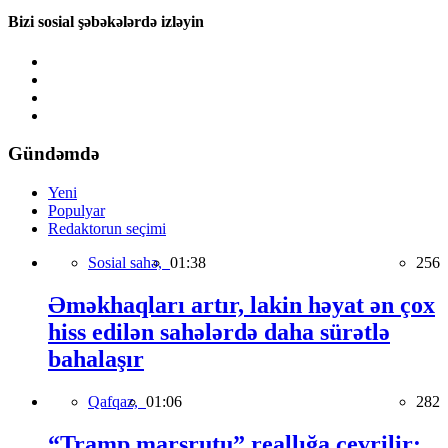
Bizi sosial şəbəkələrdə izləyin
Gündəmdə
Yeni
Populyar
Redaktorun seçimi
Sosial sahə,
01:38
256
Əməkhaqları artır, lakin həyat ən çox
hiss edilən sahələrdə daha sürətlə
bahalaşır
Qafqaz,
01:06
282
“Tramp marşrutu” reallığa çevrilir: