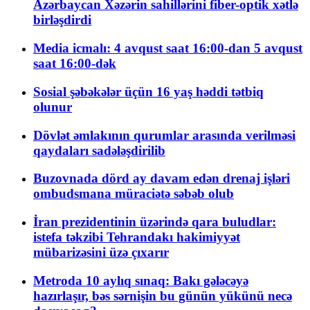
Azərbaycan Xəzərin sahillərini fiber-optik xətlə
birləşdirdi
Media icmalı: 4 avqust saat 16:00-dan 5 avqust
saat 16:00-dək
Sosial şəbəkələr üçün 16 yaş həddi tətbiq
olunur
Dövlət əmlakının qurumlar arasında verilməsi
qaydaları sadələşdirilib
Buzovnada dörd ay davam edən drenaj işləri
ombudsmana müraciətə səbəb olub
İran prezidentinin üzərində qara buludlar:
istefa təkzibi Tehrandakı hakimiyyət
mübarizəsini üzə çıxarır
Metroda 10 aylıq sınaq: Bakı gələcəyə
hazırlaşır, bəs sərnişin bu günün yükünü necə