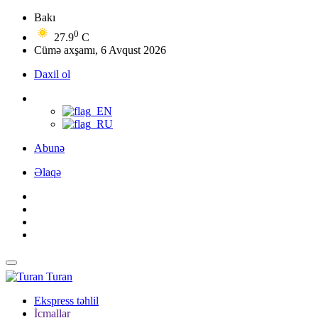
Bakı
0
27.9
C
Cümə axşamı, 6 Avqust 2026
Daxil ol
Abunə
Əlaqə
Turan
Ekspress təhlil
İcmallar