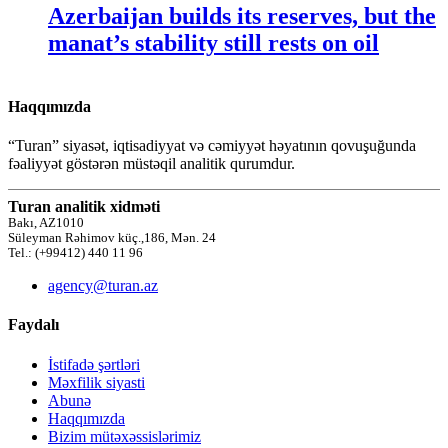
Azerbaijan builds its reserves, but the
manat’s stability still rests on oil
Haqqımızda
“Turan” siyasət, iqtisadiyyat və cəmiyyət həyatının qovuşuğunda
fəaliyyət göstərən müstəqil analitik qurumdur.
Turan analitik xidməti
Bakı, AZ1010
Süleyman Rəhimov küç.,186, Mən. 24
Tel.: (+99412) 440 11 96
agency@turan.az
Faydalı
İstifadə şərtləri
Məxfilik siyasti
Abunə
Haqqımızda
Bizim mütəxəssislərimiz