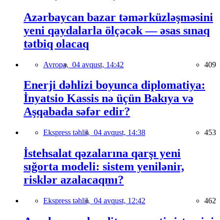
Azərbaycan bazar təmərküzləşməsini
yeni qaydalarla ölçəcək — əsas sınaq
tətbiq olacaq
Avropa,
04 avqust, 14:42
409
Enerji dəhlizi boyunca diplomatiya:
İnyatsio Kassis nə üçün Bakıya və
Aşqabada səfər edir?
Ekspress təhlil,
04 avqust, 14:38
453
İstehsalat qəzalarına qarşı yeni
sığorta modeli: sistem yenilənir,
risklər azalacaqmı?
Ekspress təhlil,
04 avqust, 12:42
462