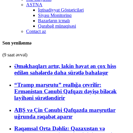
ASTNA
İqtisadiyyat Göstəriciləri
Siyası Monitorinq
Bazarların icmalı
Qarabağ münaqişəsi
Contact az
Son yenilənmə
(9 saat əvvəl)
Əməkhaqları artır, lakin həyat ən çox hiss
edilən sahələrdə daha sürətlə bahalaşır
“Tramp marşrutu” reallığa çevrilir:
Ermənistan Cənubi Qafqazı dəyişə biləcək
layihəni sürətləndirir
ABŞ və Çin Cənubi Qafqazda marşrutlar
uğrunda rəqabət aparır
Rəqəmsal Orta Dəhliz: Qazaxıstan və