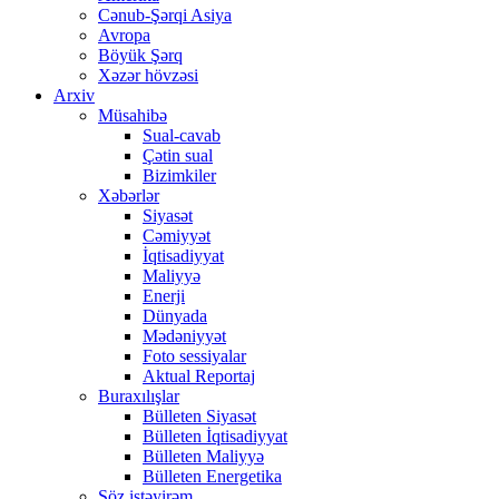
Cənub-Şərqi Asiya
Avropa
Böyük Şərq
Xəzər hövzəsi
Arxiv
Müsahibə
Sual-cavab
Çətin sual
Bizimkiler
Xəbərlər
Siyasət
Cəmiyyət
İqtisadiyyat
Maliyyə
Enerji
Dünyada
Mədəniyyət
Foto sessiyalar
Aktual Reportaj
Buraxılışlar
Bülleten Siyasət
Bülleten İqtisadiyyat
Bülleten Maliyyə
Bülleten Energetika
Söz istəyirəm