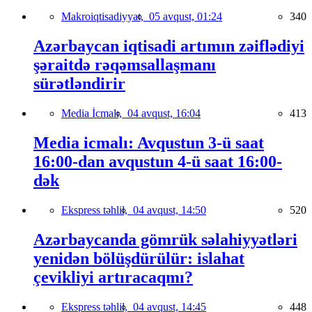
Makroiqtisadiyyat,
05 avqust, 01:24
340
Azərbaycan iqtisadi artımın zəiflədiyi
şəraitdə rəqəmsallaşmanı
sürətləndirir
Media İcmalı,
04 avqust, 16:04
413
Media icmalı: Avqustun 3-ü saat
16:00-dan avqustun 4-ü saat 16:00-
dək
Ekspress təhlil,
04 avqust, 14:50
520
Azərbaycanda gömrük səlahiyyətləri
yenidən bölüşdürülür: islahat
çevikliyi artıracaqmı?
Ekspress təhlil,
04 avqust, 14:45
448