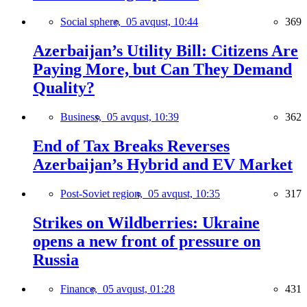
Social sphere,
05 avqust, 10:44
369
Azerbaijan’s Utility Bill: Citizens Are
Paying More, but Can They Demand
Quality?
Business,
05 avqust, 10:39
362
End of Tax Breaks Reverses
Azerbaijan’s Hybrid and EV Market
Post-Soviet region,
05 avqust, 10:35
317
Strikes on Wildberries: Ukraine
opens a new front of pressure on
Russia
Finance,
05 avqust, 01:28
431