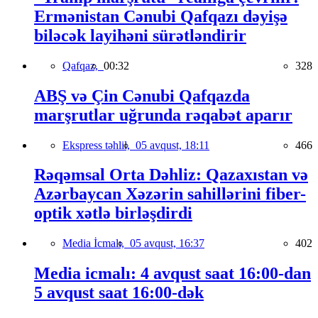
Ermənistan Cənubi Qafqazı dəyişə
biləcək layihəni sürətləndirir
Qafqaz,
00:32
328
ABŞ və Çin Cənubi Qafqazda
marşrutlar uğrunda rəqabət aparır
Ekspress təhlil,
05 avqust, 18:11
466
Rəqəmsal Orta Dəhliz: Qazaxıstan və
Azərbaycan Xəzərin sahillərini fiber-
optik xətlə birləşdirdi
Media İcmalı,
05 avqust, 16:37
402
Media icmalı: 4 avqust saat 16:00-dan
5 avqust saat 16:00-dək