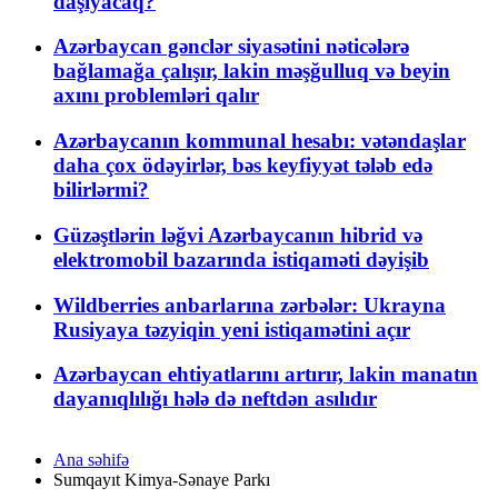
daşıyacaq?
Azərbaycan gənclər siyasətini nəticələrə
bağlamağa çalışır, lakin məşğulluq və beyin
axını problemləri qalır
Azərbaycanın kommunal hesabı: vətəndaşlar
daha çox ödəyirlər, bəs keyfiyyət tələb edə
bilirlərmi?
Güzəştlərin ləğvi Azərbaycanın hibrid və
elektromobil bazarında istiqaməti dəyişib
Wildberries anbarlarına zərbələr: Ukrayna
Rusiyaya təzyiqin yeni istiqamətini açır
Azərbaycan ehtiyatlarını artırır, lakin manatın
dayanıqlılığı hələ də neftdən asılıdır
Ana səhifə
Sumqayıt Kimya-Sənaye Parkı