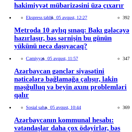
hakimiyyət mübarizəsini üzə çıxarır
Ekspress təhlil,
05 avqust, 12:27
392
Metroda 10 aylıq sınaq: Bakı gələcəyə
hazırlaşır, bəs sərnişin bu günün
yükünü necə daşıyacaq?
Cəmiyyət,
05 avqust, 11:57
347
Azərbaycan gənclər siyasətini
nəticələrə bağlamağa çalışır, lakin
məşğulluq və beyin axını problemləri
qalır
Sosial sahə,
05 avqust, 10:44
369
Azərbaycanın kommunal hesabı:
vətəndaşlar daha çox ödəyirlər, bəs