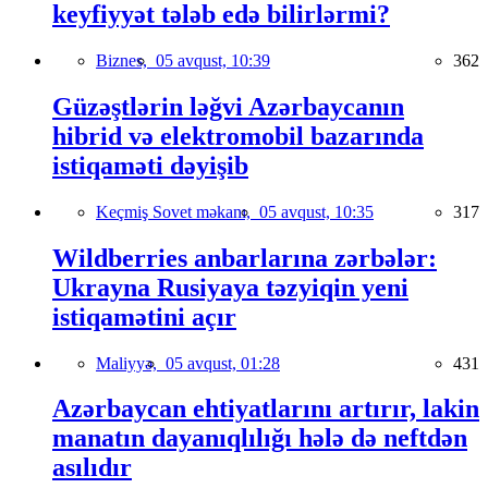
keyfiyyət tələb edə bilirlərmi?
Biznes,
05 avqust, 10:39
362
Güzəştlərin ləğvi Azərbaycanın
hibrid və elektromobil bazarında
istiqaməti dəyişib
Keçmiş Sovet məkanı,
05 avqust, 10:35
317
Wildberries anbarlarına zərbələr:
Ukrayna Rusiyaya təzyiqin yeni
istiqamətini açır
Maliyyə,
05 avqust, 01:28
431
Azərbaycan ehtiyatlarını artırır, lakin
manatın dayanıqlılığı hələ də neftdən
asılıdır