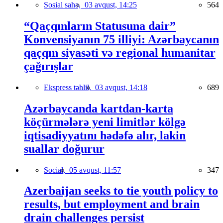
Sosial sahə,
03 avqust, 14:25
564
“Qaçqınların Statusuna dair”
Konvensiyanın 75 illiyi: Azərbaycanın
qaçqın siyasəti və regional humanitar
çağırışlar
Ekspress təhlil,
03 avqust, 14:18
689
Azərbaycanda kartdan-karta
köçürmələrə yeni limitlər kölgə
iqtisadiyyatını hədəfə alır, lakin
suallar doğurur
Social,
05 avqust, 11:57
347
Azerbaijan seeks to tie youth policy to
results, but employment and brain
drain challenges persist