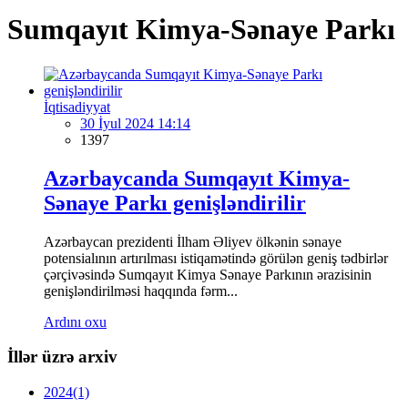
Sumqayıt Kimya-Sənaye Parkı
İqtisadiyyat
30 İyul 2024 14:14
1397
Azərbaycanda Sumqayıt Kimya-
Sənaye Parkı genişləndirilir
Azərbaycan prezidenti İlham Əliyev ölkənin sənaye
potensialının artırılması istiqamətində görülən geniş tədbirlər
çərçivəsində Sumqayıt Kimya Sənaye Parkının ərazisinin
genişləndirilməsi haqqında fərm...
Ardını oxu
İllər üzrə arxiv
2024
(1)