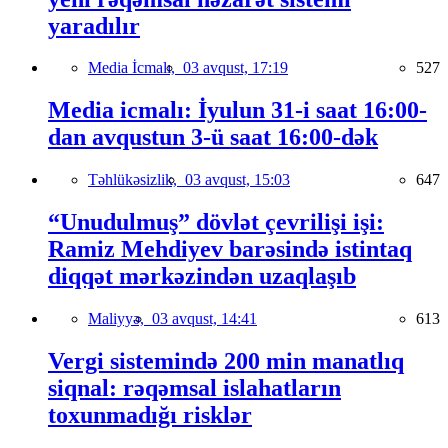
yaradılır
Media İcmalı,
03 avqust, 17:19
527
Media icmalı: İyulun 31-i saat 16:00-
dan avqustun 3-ü saat 16:00-dək
Təhlükəsizlik,
03 avqust, 15:03
647
“Unudulmuş” dövlət çevrilişi işi:
Ramiz Mehdiyev barəsində istintaq
diqqət mərkəzindən uzaqlaşıb
Maliyyə,
03 avqust, 14:41
613
Vergi sistemində 200 min manatlıq
siqnal: rəqəmsal islahatların
toxunmadığı risklər