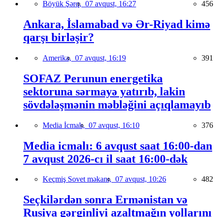
Böyük Şərq,
07 avqust, 16:27
456
Ankara, İslamabad və Ər-Riyad kimə
qarşı birləşir?
Amerika,
07 avqust, 16:19
391
SOFAZ Perunun energetika
sektoruna sərmayə yatırıb, lakin
sövdələşmənin məbləğini açıqlamayıb
Media İcmalı,
07 avqust, 16:10
376
Media icmalı: 6 avqust saat 16:00-dan
7 avqust 2026-cı il saat 16:00-dək
Keçmiş Sovet məkanı,
07 avqust, 10:26
482
Seçkilərdən sonra Ermənistan və
Rusiya gərginliyi azaltmağın yollarını