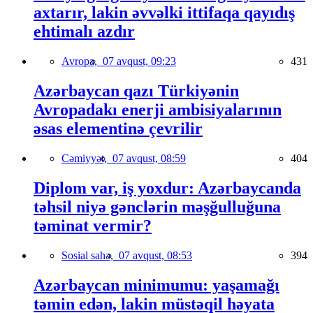
axtarır, lakin əvvəlki ittifaqa qayıdış
ehtimalı azdır
Avropa,
07 avqust, 09:23
431
Azərbaycan qazı Türkiyənin
Avropadakı enerji ambisiyalarının
əsas elementinə çevrilir
Cəmiyyət,
07 avqust, 08:59
404
Diplom var, iş yoxdur: Azərbaycanda
təhsil niyə gənclərin məşğulluğuna
təminat vermir?
Sosial sahə,
07 avqust, 08:53
394
Azərbaycan minimumu: yaşamağı
təmin edən, lakin müstəqil həyata