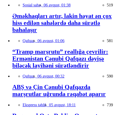
Sosial sahə,
06 avqust, 01:38
519
Əməkhaqları artır, lakin həyat ən çox
hiss edilən sahələrdə daha sürətlə
bahalaşır
Qafqaz,
06 avqust, 01:06
581
“Tramp marşrutu” reallığa çevrilir:
Ermənistan Cənubi Qafqazı dəyişə
biləcək layihəni sürətləndirir
Qafqaz,
06 avqust, 00:32
590
ABŞ və Çin Cənubi Qafqazda
marşrutlar uğrunda rəqabət aparır
Ekspress təhlil,
05 avqust, 18:11
739