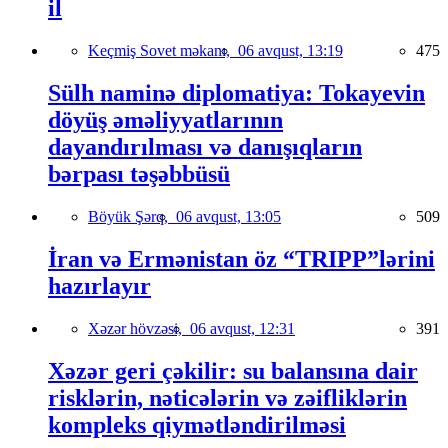
il
Keçmiş Sovet məkanı,
06 avqust, 13:19
475
Sülh naminə diplomatiya: Tokayevin
döyüş əməliyyatlarının
dayandırılması və danışıqların
bərpası təşəbbüsü
Böyük Şərq,
06 avqust, 13:05
509
İran və Ermənistan öz “TRIPP”lərini
hazırlayır
Xəzər hövzəsi,
06 avqust, 12:31
391
Xəzər geri çəkilir: su balansına dair
risklərin, nəticələrin və zəifliklərin
kompleks qiymətləndirilməsi