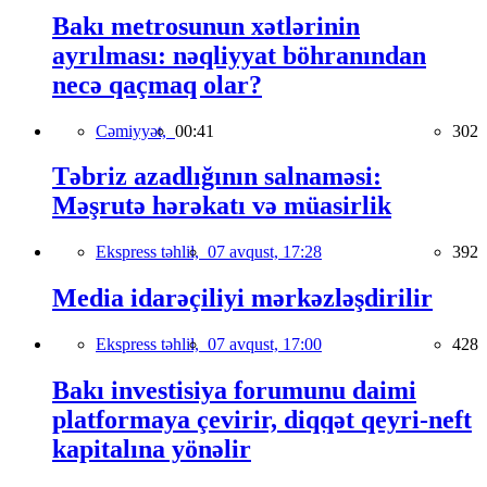
Bakı metrosunun xətlərinin
ayrılması: nəqliyyat böhranından
necə qaçmaq olar?
Cəmiyyət,
00:41
302
Təbriz azadlığının salnaməsi:
Məşrutə hərəkatı və müasirlik
Ekspress təhlil,
07 avqust, 17:28
392
Media idarəçiliyi mərkəzləşdirilir
Ekspress təhlil,
07 avqust, 17:00
428
Bakı investisiya forumunu daimi
platformaya çevirir, diqqət qeyri-neft
kapitalına yönəlir