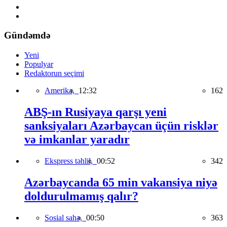
Gündəmdə
Yeni
Populyar
Redaktorun seçimi
Amerika,
12:32
162
ABŞ-ın Rusiyaya qarşı yeni
sanksiyaları Azərbaycan üçün risklər
və imkanlar yaradır
Ekspress təhlil,
00:52
342
Azərbaycanda 65 min vakansiya niyə
doldurulmamış qalır?
Sosial sahə,
00:50
363