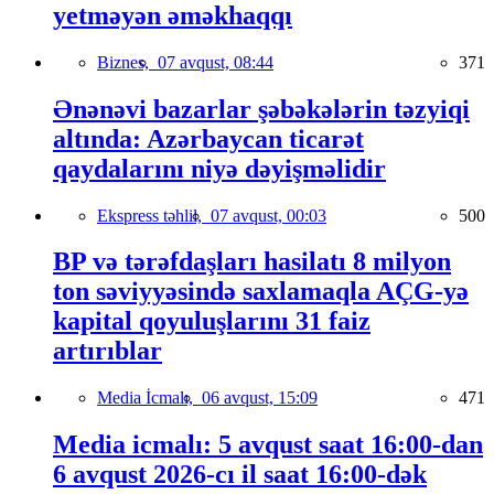
yetməyən əməkhaqqı
Biznes,
07 avqust, 08:44
371
Ənənəvi bazarlar şəbəkələrin təzyiqi
altında: Azərbaycan ticarət
qaydalarını niyə dəyişməlidir
Ekspress təhlil,
07 avqust, 00:03
500
BP və tərəfdaşları hasilatı 8 milyon
ton səviyyəsində saxlamaqla AÇG-yə
kapital qoyuluşlarını 31 faiz
artırıblar
Media İcmalı,
06 avqust, 15:09
471
Media icmalı: 5 avqust saat 16:00-dan
6 avqust 2026-cı il saat 16:00-dək