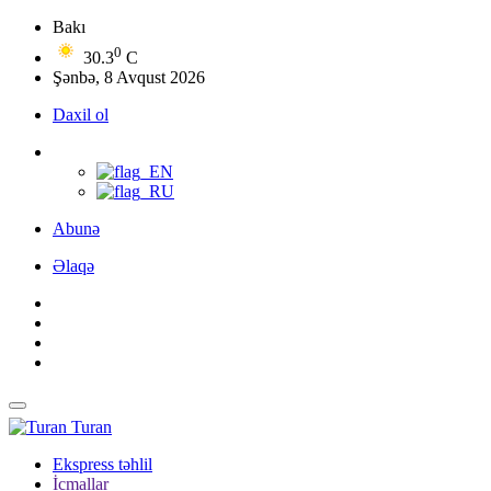
Bakı
0
30.3
C
Şənbə, 8 Avqust 2026
Daxil ol
Abunə
Əlaqə
Turan
Ekspress təhlil
İcmallar