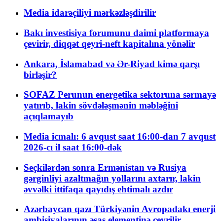
Media idarəçiliyi mərkəzləşdirilir
Bakı investisiya forumunu daimi platformaya
çevirir, diqqət qeyri-neft kapitalına yönəlir
Ankara, İslamabad və Ər-Riyad kimə qarşı
birləşir?
SOFAZ Perunun energetika sektoruna sərmayə
yatırıb, lakin sövdələşmənin məbləğini
açıqlamayıb
Media icmalı: 6 avqust saat 16:00-dan 7 avqust
2026-cı il saat 16:00-dək
Seçkilərdən sonra Ermənistan və Rusiya
gərginliyi azaltmağın yollarını axtarır, lakin
əvvəlki ittifaqa qayıdış ehtimalı azdır
Azərbaycan qazı Türkiyənin Avropadakı enerji
ambisiyalarının əsas elementinə çevrilir