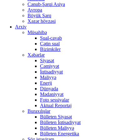
Cənub-Şərqi Asiya
Avropa
Böyük Şərq
Xəzər hövzəsi
Arxiv
Müsahibə
Sual-cavab
Çətin sual
Bizimkiler
Xəbərlər
Siyasət
Cəmiyyət
İqtisadiyyat
Maliyyə
Enerji
Dünyada
Mədəniyyət
Foto sessiyalar
Aktual Reportaj
Buraxılışlar
Bülleten Siyasət
Bülleten İqtisadiyyat
Bülleten Maliyyə
Bülleten Energetika
Söz istəyirəm