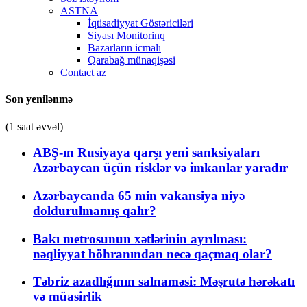
ASTNA
İqtisadiyyat Göstəriciləri
Siyası Monitorinq
Bazarların icmalı
Qarabağ münaqişəsi
Contact az
Son yenilənmə
(1 saat əvvəl)
ABŞ-ın Rusiyaya qarşı yeni sanksiyaları
Azərbaycan üçün risklər və imkanlar yaradır
Azərbaycanda 65 min vakansiya niyə
doldurulmamış qalır?
Bakı metrosunun xətlərinin ayrılması:
nəqliyyat böhranından necə qaçmaq olar?
Təbriz azadlığının salnaməsi: Məşrutə hərəkatı
və müasirlik