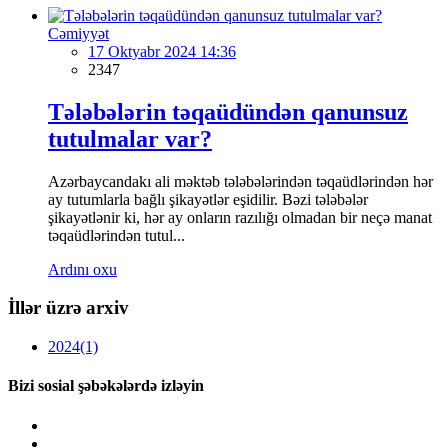
Cəmiyyət
17 Oktyabr 2024 14:36
2347
Tələbələrin təqaüdündən qanunsuz
tutulmalar var?
Azərbaycandakı ali məktəb tələbələrindən təqaüdlərindən hər
ay tutumlarla bağlı şikayətlər eşidilir. Bəzi tələbələr
şikayətlənir ki, hər ay onların razılığı olmadan bir neçə manat
təqaüdlərindən tutul...
Ardını oxu
İllər üzrə arxiv
2024
(1)
Bizi sosial şəbəkələrdə izləyin