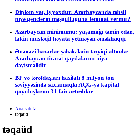
Diplom var, iş yoxdur: Azərbaycanda təhsil
niyə gənclərin məşğulluğuna təminat vermir?
Azərbaycan minimumu: yaşamağı təmin edən,
lakin müstəqil həyata yetməyən əməkhaqqı
Ənənəvi bazarlar şəbəkələrin təzyiqi altında:
Azərbaycan ticarət qaydalarını niyə
dəyişməlidir
BP və tərəfdaşları hasilatı 8 milyon ton
səviyyəsində saxlamaqla AÇG-yə kapital
qoyuluşlarını 31 faiz artırıblar
Ana səhifə
təqaüd
təqaüd