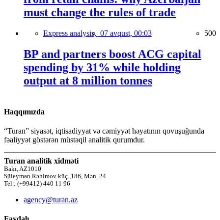
must change the rules of trade
Express analysis,
07 avqust, 00:03
500
BP and partners boost ACG capital
spending by 31% while holding
output at 8 million tonnes
Haqqımızda
“Turan” siyasət, iqtisadiyyat və cəmiyyət həyatının qovuşuğunda
fəaliyyət göstərən müstəqil analitik qurumdur.
Turan analitik xidməti
Bakı, AZ1010
Süleyman Rəhimov küç.,186, Mən. 24
Tel.: (+99412) 440 11 96
agency@turan.az
Faydalı