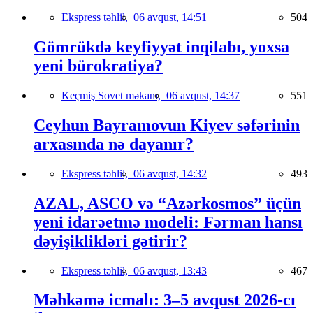
Ekspress təhlil,
06 avqust, 14:51
504
Gömrükdə keyfiyyət inqilabı, yoxsa
yeni bürokratiya?
Keçmiş Sovet məkanı,
06 avqust, 14:37
551
Ceyhun Bayramovun Kiyev səfərinin
arxasında nə dayanır?
Ekspress təhlil,
06 avqust, 14:32
493
AZAL, ASCO və “Azərkosmos” üçün
yeni idarəetmə modeli: Fərman hansı
dəyişiklikləri gətirir?
Ekspress təhlil,
06 avqust, 13:43
467
Məhkəmə icmalı: 3–5 avqust 2026-cı