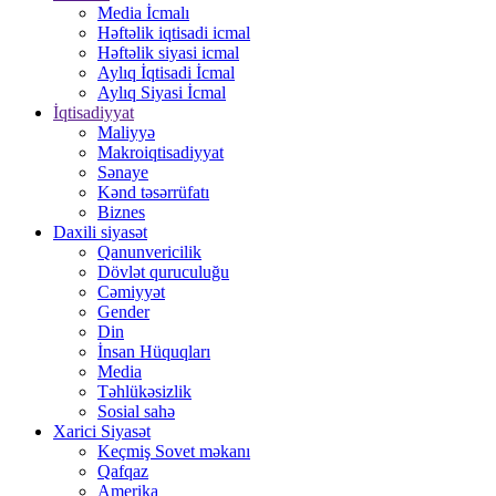
Media İcmalı
Həftəlik iqtisadi icmal
Həftəlik siyasi icmal
Aylıq İqtisadi İcmal
Aylıq Siyasi İcmal
İqtisadiyyat
Maliyyə
Makroiqtisadiyyat
Sənaye
Kənd təsərrüfatı
Biznes
Daxili siyasət
Qanunvericilik
Dövlət quruculuğu
Cəmiyyət
Gender
Din
İnsan Hüquqları
Media
Təhlükəsizlik
Sosial sahə
Xarici Siyasət
Keçmiş Sovet məkanı
Qafqaz
Amerika