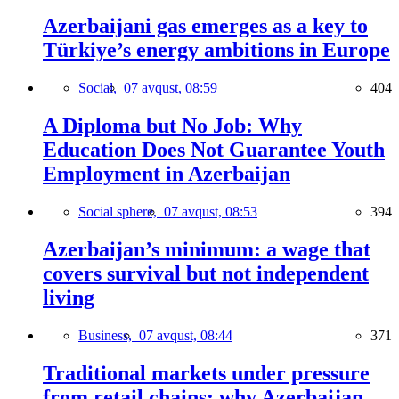
Azerbaijani gas emerges as a key to
Türkiye’s energy ambitions in Europe
Social,
07 avqust, 08:59
404
A Diploma but No Job: Why
Education Does Not Guarantee Youth
Employment in Azerbaijan
Social sphere,
07 avqust, 08:53
394
Azerbaijan’s minimum: a wage that
covers survival but not independent
living
Business,
07 avqust, 08:44
371
Traditional markets under pressure
from retail chains: why Azerbaijan