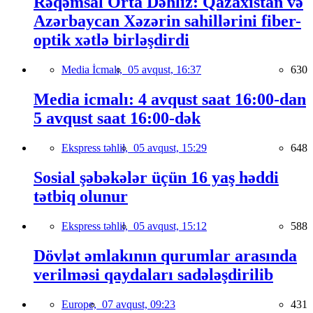
Rəqəmsal Orta Dəhliz: Qazaxıstan və
Azərbaycan Xəzərin sahillərini fiber-
optik xətlə birləşdirdi
Media İcmalı,
05 avqust, 16:37
630
Media icmalı: 4 avqust saat 16:00-dan
5 avqust saat 16:00-dək
Ekspress təhlil,
05 avqust, 15:29
648
Sosial şəbəkələr üçün 16 yaş həddi
tətbiq olunur
Ekspress təhlil,
05 avqust, 15:12
588
Dövlət əmlakının qurumlar arasında
verilməsi qaydaları sadələşdirilib
Europe,
07 avqust, 09:23
431