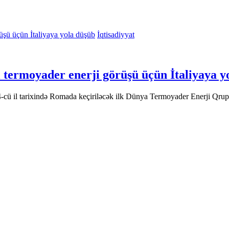
İqtisadiyyat
 termoyader enerji görüşü üçün İtaliyaya y
-cü il tarixində Romada keçiriləcək ilk Dünya Termoyader Enerji Qrup