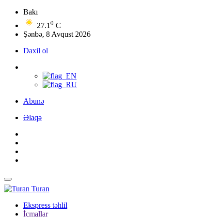
Bakı
0
27.1
C
Şənbə, 8 Avqust 2026
Daxil ol
Abunə
Əlaqə
Turan
Ekspress təhlil
İcmallar