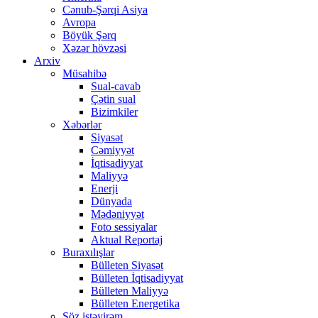
Cənub-Şərqi Asiya
Avropa
Böyük Şərq
Xəzər hövzəsi
Arxiv
Müsahibə
Sual-cavab
Çətin sual
Bizimkiler
Xəbərlər
Siyasət
Cəmiyyət
İqtisadiyyat
Maliyyə
Enerji
Dünyada
Mədəniyyət
Foto sessiyalar
Aktual Reportaj
Buraxılışlar
Bülleten Siyasət
Bülleten İqtisadiyyat
Bülleten Maliyyə
Bülleten Energetika
Söz istəyirəm