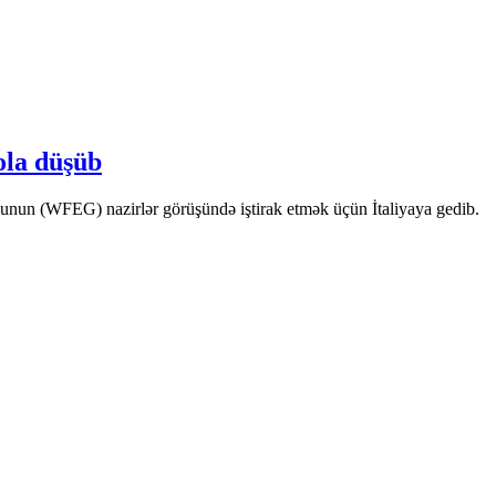
ola düşüb
unun (WFEG) nazirlər görüşündə iştirak etmək üçün İtaliyaya gedib.