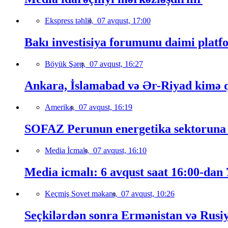
Ekspress təhlil,
07 avqust, 17:00
Bakı investisiya forumunu daimi platfo
Böyük Şərq,
07 avqust, 16:27
Ankara, İslamabad və Ər-Riyad kimə qa
Amerika,
07 avqust, 16:19
SOFAZ Perunun energetika sektoruna s
Media İcmalı,
07 avqust, 16:10
Media icmalı: 6 avqust saat 16:00-dan 7
Keçmiş Sovet məkanı,
07 avqust, 10:26
Seçkilərdən sonra Ermənistan və Rusiya 