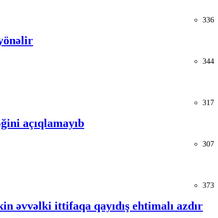
336
yönəlir
344
317
ğini açıqlamayıb
307
373
in əvvəlki ittifaqa qayıdış ehtimalı azdır