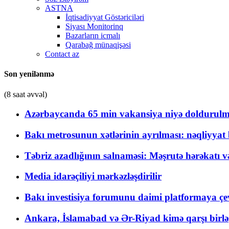
ASTNA
İqtisadiyyat Göstəriciləri
Siyası Monitorinq
Bazarların icmalı
Qarabağ münaqişəsi
Contact az
Son yenilənmə
(8 saat əvvəl)
Azərbaycanda 65 min vakansiya niyə doldurulm
Bakı metrosunun xətlərinin ayrılması: nəqliyya
Təbriz azadlığının salnaməsi: Məşrutə hərəkatı v
Media idarəçiliyi mərkəzləşdirilir
Bakı investisiya forumunu daimi platformaya çevi
Ankara, İslamabad və Ər-Riyad kimə qarşı birlə