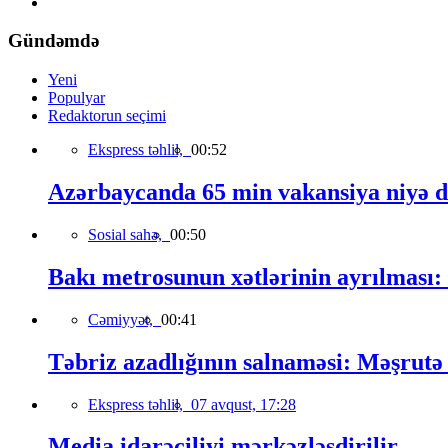
Gündəmdə
Yeni
Populyar
Redaktorun seçimi
Ekspress təhlil,
00:52
Azərbaycanda 65 min vakansiya niyə 
Sosial sahə,
00:50
Bakı metrosunun xətlərinin ayrılması:
Cəmiyyət,
00:41
Təbriz azadlığının salnaməsi: Məşrutə 
Ekspress təhlil,
07 avqust, 17:28
Media idarəçiliyi mərkəzləşdirilir