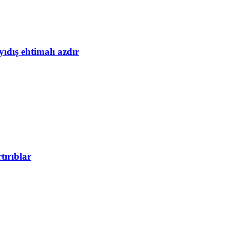
yıdış ehtimalı azdır
tırıblar