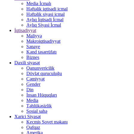
Media İcmalı
Həftəlik iqtisadi icmal
Həftəlik siyasi icmal
Aylıq İqtisadi İcmal
Aylıq Siyasi İcmal
İqtisadiyyat
Maliyyə
Makroiqtisadiyyat
Sənaye
Kənd təsərrüfatı
Biznes
Daxili siyasət
Qanunvericilik
Dövlət quruculuğu
Cəmiyyət
Gender
Din
İnsan Hüquqları
Media
Təhlükəsizlik
Sosial sahə
Xarici Siyasət
Keçmiş Sovet məkanı
Qafqaz
Amerika