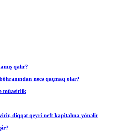
amış qalır?
t böhranından necə qaçmaq olar?
ə müasirlik
rir, diqqət qeyri-neft kapitalına yönəlir
şir?