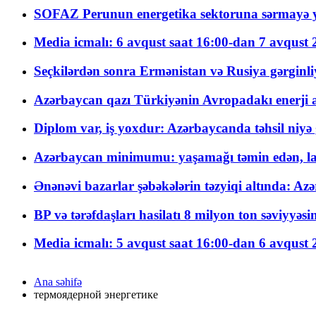
SOFAZ Perunun energetika sektoruna sərmayə ya
Media icmalı: 6 avqust saat 16:00-dan 7 avqust 2
Seçkilərdən sonra Ermənistan və Rusiya gərginliyi
Azərbaycan qazı Türkiyənin Avropadakı enerji am
Diplom var, iş yoxdur: Azərbaycanda təhsil niyə
Azərbaycan minimumu: yaşamağı təmin edən, la
Ənənəvi bazarlar şəbəkələrin təzyiqi altında: Azə
BP və tərəfdaşları hasilatı 8 milyon ton səviyyəs
Media icmalı: 5 avqust saat 16:00-dan 6 avqust 2
Ana səhifə
термоядерной энергетике