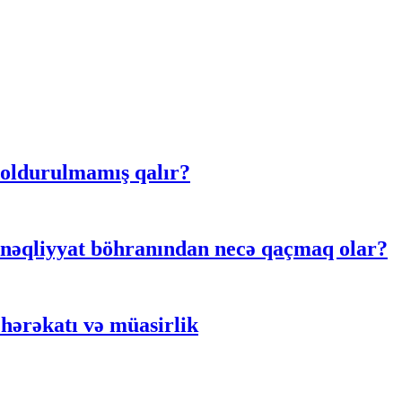
doldurulmamış qalır?
 nəqliyyat böhranından necə qaçmaq olar?
hərəkatı və müasirlik