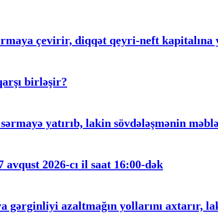
rmaya çevirir, diqqət qeyri-neft kapitalına 
rşı birləşir?
ərmayə yatırıb, lakin sövdələşmənin məblə
 avqust 2026-cı il saat 16:00-dək
gərginliyi azaltmağın yollarını axtarır, lak