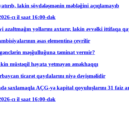
tırıb, lakin sövdələşmənin məbləğini açıqlamayıb
026-cı il saat 16:00-dək
 azaltmağın yollarını axtarır, lakin əvvəlki ittifaqa qa
bisiyalarının əsas elementinə çevrilir
 gənclərin məşğulluğuna təminat vermir?
kin müstəqil həyata yetməyən əməkhaqqı
rbaycan ticarət qaydalarını niyə dəyişməlidir
ində saxlamaqla AÇG-yə kapital qoyuluşlarını 31 faiz ar
026-cı il saat 16:00-dək