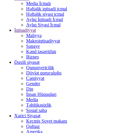
Media İcmalı
Həftəlik iqtisadi icmal
Həftəlik siyasi icmal
Aylıq İqtisadi İcmal
Aylıq Siyasi İcmal
İqtisadiyyat
Maliyyə
Makroiqtisadiyyat
Sənaye
Kənd təsərrüfatı
Biznes
Daxili siyasət
Qanunvericilik
Dövlət quruculuğu
Cəmiyyət
Gender
Din
İnsan Hüquqları
Media
Təhlükəsizlik
Sosial sahə
Xarici Siyasət
Keçmiş Sovet məkanı
Qafqaz
Amerika