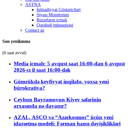
ASTNA
İqtisadiyyat Göstəriciləri
Siyası Monitorinq
Bazarların icmalı
Qarabağ münaqişəsi
Contact az
Son yenilənmə
(6 saat əvvəl)
Media icmalı: 5 avqust saat 16:00-dan 6 avqust
2026-cı il saat 16:00-dək
Gömrükdə keyfiyyət inqilabı, yoxsa yeni
bürokratiya?
Ceyhun Bayramovun Kiyev səfərinin
arxasında nə dayanır?
AZAL, ASCO və “Azərkosmos” üçün yeni
idarəetmə modeli: Fərman hansı dəyişiklikləri