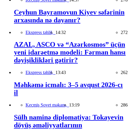
Ceyhun Bayramovun Kiyev səfərinin
arxasında nə dayanır?
Ekspress təhlil,
14:32
272
AZAL, ASCO və “Azərkosmos” üçün
yeni idarəetmə modeli: Fərman hansı
dəyişiklikləri gətirir?
Ekspress təhlil,
13:43
262
Məhkəmə icmalı: 3–5 avqust 2026-cı
il
Keçmiş Sovet məkanı,
13:19
286
Sülh naminə diplomatiya: Tokayevin
döyüş əməliyyatlarının