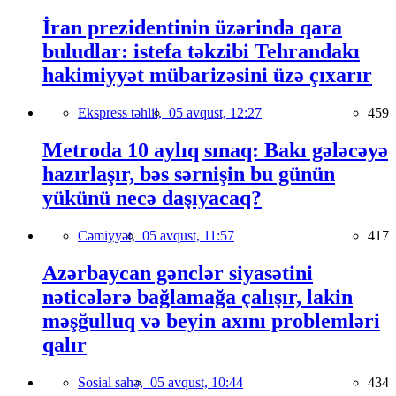
İran prezidentinin üzərində qara
buludlar: istefa təkzibi Tehrandakı
hakimiyyət mübarizəsini üzə çıxarır
Ekspress təhlil,
05 avqust, 12:27
459
Metroda 10 aylıq sınaq: Bakı gələcəyə
hazırlaşır, bəs sərnişin bu günün
yükünü necə daşıyacaq?
Cəmiyyət,
05 avqust, 11:57
417
Azərbaycan gənclər siyasətini
nəticələrə bağlamağa çalışır, lakin
məşğulluq və beyin axını problemləri
qalır
Sosial sahə,
05 avqust, 10:44
434