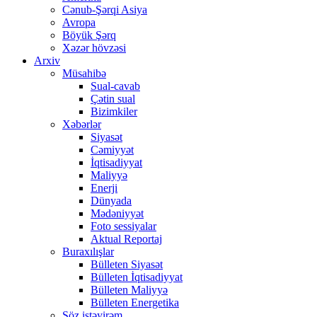
Cənub-Şərqi Asiya
Avropa
Böyük Şərq
Xəzər hövzəsi
Arxiv
Müsahibə
Sual-cavab
Çətin sual
Bizimkiler
Xəbərlər
Siyasət
Cəmiyyət
İqtisadiyyat
Maliyyə
Enerji
Dünyada
Mədəniyyət
Foto sessiyalar
Aktual Reportaj
Buraxılışlar
Bülleten Siyasət
Bülleten İqtisadiyyat
Bülleten Maliyyə
Bülleten Energetika
Söz istəyirəm