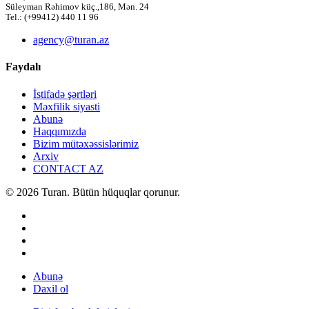
Süleyman Rəhimov küç.,186, Mən. 24
Tel.: (+99412) 440 11 96
agency@turan.az
Faydalı
İstifadə şərtləri
Məxfilik siyasti
Abunə
Haqqımızda
Bizim mütəxəssislərimiz
Arxiv
CONTACT AZ
© 2026 Turan. Bütün hüquqlar qorunur.
Abunə
Daxil ol