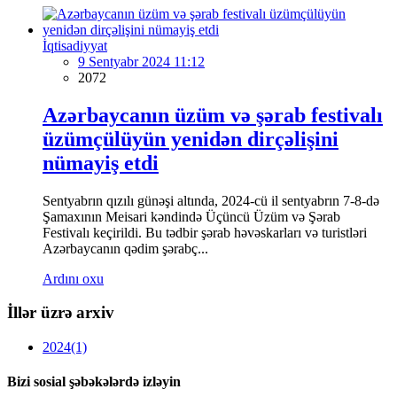
İqtisadiyyat
9 Sentyabr 2024 11:12
2072
Azərbaycanın üzüm və şərab festivalı
üzümçülüyün yenidən dirçəlişini
nümayiş etdi
Sentyabrın qızılı günəşi altında, 2024-cü il sentyabrın 7-8-də
Şamaxının Meisari kəndində Üçüncü Üzüm və Şərab
Festivalı keçirildi. Bu tədbir şərab həvəskarları və turistləri
Azərbaycanın qədim şərabç...
Ardını oxu
İllər üzrə arxiv
2024
(1)
Bizi sosial şəbəkələrdə izləyin