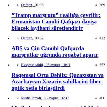
Qafqaz,
01:06
369
“Tramp marşrutu” reallığa çevrilir:
Ermənistan Cənubi Qafqazı dəyişə
biləcək layihəni sürətləndirir
Qafqaz,
00:32
412
ABŞ və Çin Cənubi Qafqazda
marşrutlar uğrunda rəqabət aparır
Ekspress təhlil,
05 avqust, 18:11
552
Rəqəmsal Orta Dəhliz: Qazaxıstan və
Azərbaycan Xəzərin sahillərini fiber-
optik xətlə birləşdirdi
Media İcmalı,
05 avqust, 16:37
466