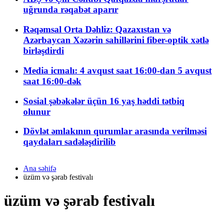
uğrunda rəqabət aparır
Rəqəmsal Orta Dəhliz: Qazaxıstan və
Azərbaycan Xəzərin sahillərini fiber-optik xətlə
birləşdirdi
Media icmalı: 4 avqust saat 16:00-dan 5 avqust
saat 16:00-dək
Sosial şəbəkələr üçün 16 yaş həddi tətbiq
olunur
Dövlət əmlakının qurumlar arasında verilməsi
qaydaları sadələşdirilib
Ana səhifə
üzüm və şərab festivalı
üzüm və şərab festivalı