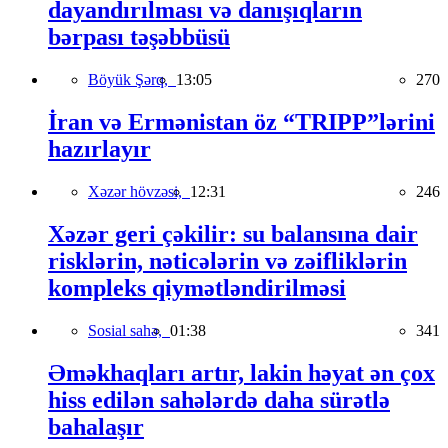
dayandırılması və danışıqların
bərpası təşəbbüsü
Böyük Şərq,
13:05
270
İran və Ermənistan öz “TRIPP”lərini
hazırlayır
Xəzər hövzəsi,
12:31
246
Xəzər geri çəkilir: su balansına dair
risklərin, nəticələrin və zəifliklərin
kompleks qiymətləndirilməsi
Sosial sahə,
01:38
341
Əməkhaqları artır, lakin həyat ən çox
hiss edilən sahələrdə daha sürətlə
bahalaşır