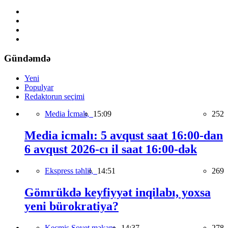
Gündəmdə
Yeni
Populyar
Redaktorun seçimi
Media İcmalı,
15:09
252
Media icmalı: 5 avqust saat 16:00-dan
6 avqust 2026-cı il saat 16:00-dək
Ekspress təhlil,
14:51
269
Gömrükdə keyfiyyət inqilabı, yoxsa
yeni bürokratiya?
Keçmiş Sovet məkanı,
14:37
278