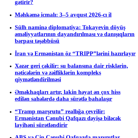
gətirir?
Məhkəmə icmalı: 3–5 avqust 2026-cı il
Sülh naminə diplomatiya: Tokayevin döyüş
əməliyyatlarının dayandırılması və danışıqların
bərpası təşəbbüsü
İran və Ermənistan öz “TRIPP”lərini hazırlayır
Xəzər geri çəkilir: su balansına dair risklərin,
nəticələrin və zəifliklərin kompleks
qiymətləndirilməsi
Əməkhaqları artır, lakin həyat ən çox hiss
edilən sahələrdə daha sürətlə bahalaşır
“Tramp marşrutu” reallığa çevrilir:
Ermənistan Cənubi Qafqazı dəyişə biləcək
layihəni sürətləndirir
ABŞ və Çin Cənubi Qafqazda marşrutlar