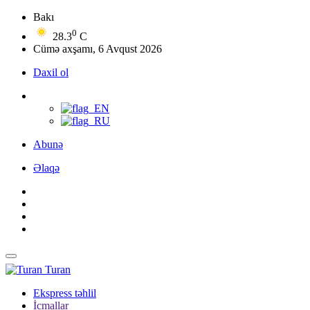
Bakı
0
28.3
C
Cümə axşamı, 6 Avqust 2026
Daxil ol
Abunə
Əlaqə
Turan
Ekspress təhlil
İcmallar