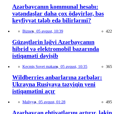
Azərbaycanın kommunal hesabı:
vətəndaşlar daha çox ödəyirlər, bəs
keyfiyyət tələb edə bilirlərmi?
Biznes,
05 avqust, 10:39
422
Güzəştlərin ləğvi Azərbaycanın
hibrid və elektromobil bazarında
istiqaməti dəyişib
Keçmiş Sovet məkanı,
05 avqust, 10:35
365
Wildberries anbarlarına zərbələr:
Ukrayna Rusiyaya təzyiqin yeni
istiqamətini açır
Maliyyə,
05 avqust, 01:28
495
Azərbaycan ehtiyatlarını artırır, lakin