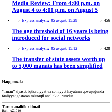
Media Review: From 4:00 p.m. on
August 4 to 4:00 p.m. on August 5
Express analysis,
05 avqust, 15:29
456
The age threshold of 16 years is being
introduced for social networks
Express analysis,
05 avqust, 15:12
428
The transfer of state assets worth up
to 5,000 manats has been simplified
Haqqımızda
“Turan” siyasət, iqtisadiyyat və cəmiyyət həyatının qovuşuğunda
fəaliyyət göstərən müstəqil analitik qurumdur.
Turan analitik xidməti
Bakı, AZ1010