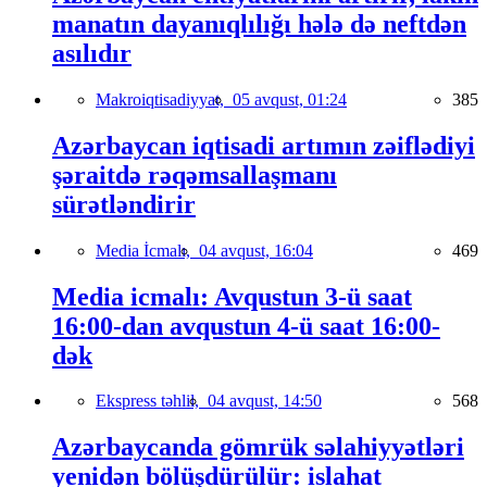
manatın dayanıqlılığı hələ də neftdən
asılıdır
Makroiqtisadiyyat,
05 avqust, 01:24
385
Azərbaycan iqtisadi artımın zəiflədiyi
şəraitdə rəqəmsallaşmanı
sürətləndirir
Media İcmalı,
04 avqust, 16:04
469
Media icmalı: Avqustun 3-ü saat
16:00-dan avqustun 4-ü saat 16:00-
dək
Ekspress təhlil,
04 avqust, 14:50
568
Azərbaycanda gömrük səlahiyyətləri
yenidən bölüşdürülür: islahat