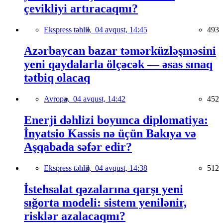
çevikliyi artıracaqmı?
Ekspress təhlil,
04 avqust, 14:45
493
Azərbaycan bazar təmərküzləşməsini
yeni qaydalarla ölçəcək — əsas sınaq
tətbiq olacaq
Avropa,
04 avqust, 14:42
452
Enerji dəhlizi boyunca diplomatiya:
İnyatsio Kassis nə üçün Bakıya və
Aşqabada səfər edir?
Ekspress təhlil,
04 avqust, 14:38
512
İstehsalat qəzalarına qarşı yeni
sığorta modeli: sistem yenilənir,
risklər azalacaqmı?