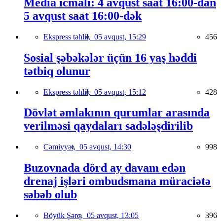
Media icmalı: 4 avqust saat 16:00-dan
5 avqust saat 16:00-dək
Ekspress təhlil,
05 avqust, 15:29
456
Sosial şəbəkələr üçün 16 yaş həddi
tətbiq olunur
Ekspress təhlil,
05 avqust, 15:12
428
Dövlət əmlakının qurumlar arasında
verilməsi qaydaları sadələşdirilib
Cəmiyyət,
05 avqust, 14:30
998
Buzovnada dörd ay davam edən
drenaj işləri ombudsmana müraciətə
səbəb olub
Böyük Şərq,
05 avqust, 13:05
396