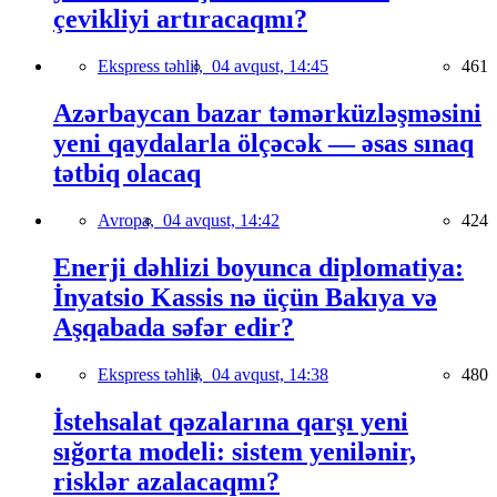
çevikliyi artıracaqmı?
Ekspress təhlil,
04 avqust, 14:45
461
Azərbaycan bazar təmərküzləşməsini
yeni qaydalarla ölçəcək — əsas sınaq
tətbiq olacaq
Avropa,
04 avqust, 14:42
424
Enerji dəhlizi boyunca diplomatiya:
İnyatsio Kassis nə üçün Bakıya və
Aşqabada səfər edir?
Ekspress təhlil,
04 avqust, 14:38
480
İstehsalat qəzalarına qarşı yeni
sığorta modeli: sistem yenilənir,
risklər azalacaqmı?