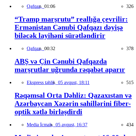
Qafqaz,
01:06
326
“Tramp marşrutu” reallığa çevrilir:
Ermənistan Cənubi Qafqazı dəyişə
biləcək layihəni sürətləndirir
Qafqaz,
00:32
378
ABŞ və Çin Cənubi Qafqazda
marşrutlar uğrunda rəqabət aparır
Ekspress təhlil,
05 avqust, 18:11
515
Rəqəmsal Orta Dəhliz: Qazaxıstan və
Azərbaycan Xəzərin sahillərini fiber-
optik xətlə birləşdirdi
Media İcmalı,
05 avqust, 16:37
434