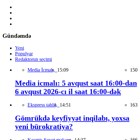
Gündəmdə
Yeni
Populyar
Redaktorun seçimi
Media İcmalı,
15:09
150
Media icmalı: 5 avqust saat 16:00-dan
6 avqust 2026-cı il saat 16:00-dək
Ekspress təhlil,
14:51
163
Gömrükdə keyfiyyət inqilabı, yoxsa
yeni bürokratiya?
Keçmiş Sovet məkanı,
14:37
166