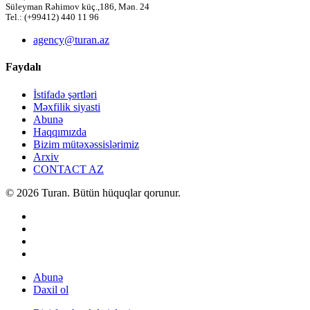
Süleyman Rəhimov küç.,186, Mən. 24
Tel.: (+99412) 440 11 96
agency@turan.az
Faydalı
İstifadə şərtləri
Məxfilik siyasti
Abunə
Haqqımızda
Bizim mütəxəssislərimiz
Arxiv
CONTACT AZ
© 2026 Turan. Bütün hüquqlar qorunur.
Abunə
Daxil ol