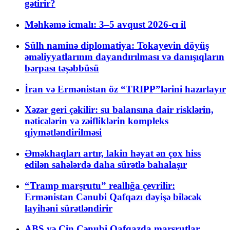
gətirir?
Məhkəmə icmalı: 3–5 avqust 2026-cı il
Sülh naminə diplomatiya: Tokayevin döyüş
əməliyyatlarının dayandırılması və danışıqların
bərpası təşəbbüsü
İran və Ermənistan öz “TRIPP”lərini hazırlayır
Xəzər geri çəkilir: su balansına dair risklərin,
nəticələrin və zəifliklərin kompleks
qiymətləndirilməsi
Əməkhaqları artır, lakin həyat ən çox hiss
edilən sahələrdə daha sürətlə bahalaşır
“Tramp marşrutu” reallığa çevrilir:
Ermənistan Cənubi Qafqazı dəyişə biləcək
layihəni sürətləndirir
ABŞ və Çin Cənubi Qafqazda marşrutlar