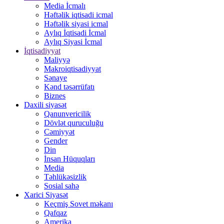
Media İcmalı
Həftəlik iqtisadi icmal
Həftəlik siyasi icmal
Aylıq İqtisadi İcmal
Aylıq Siyasi İcmal
İqtisadiyyat
Maliyyə
Makroiqtisadiyyat
Sənaye
Kənd təsərrüfatı
Biznes
Daxili siyasət
Qanunvericilik
Dövlət quruculuğu
Cəmiyyət
Gender
Din
İnsan Hüquqları
Media
Təhlükəsizlik
Sosial sahə
Xarici Siyasət
Keçmiş Sovet məkanı
Qafqaz
Amerika