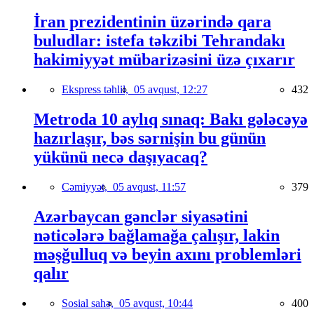
İran prezidentinin üzərində qara
buludlar: istefa təkzibi Tehrandakı
hakimiyyət mübarizəsini üzə çıxarır
Ekspress təhlil,
05 avqust, 12:27
432
Metroda 10 aylıq sınaq: Bakı gələcəyə
hazırlaşır, bəs sərnişin bu günün
yükünü necə daşıyacaq?
Cəmiyyət,
05 avqust, 11:57
379
Azərbaycan gənclər siyasətini
nəticələrə bağlamağa çalışır, lakin
məşğulluq və beyin axını problemləri
qalır
Sosial sahə,
05 avqust, 10:44
400