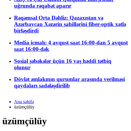
uğrunda rəqabət aparır
Rəqəmsal Orta Dəhliz: Qazaxıstan və
Azərbaycan Xəzərin sahillərini fiber-optik xətlə
birləşdirdi
Media icmalı: 4 avqust saat 16:00-dan 5 avqust
saat 16:00-dək
Sosial şəbəkələr üçün 16 yaş həddi tətbiq
olunur
Dövlət əmlakının qurumlar arasında verilməsi
qaydaları sadələşdirilib
Ana səhifə
üzümçülüy
üzümçülüy