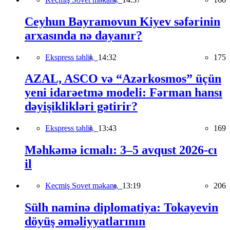
Ceyhun Bayramovun Kiyev səfərinin
arxasında nə dayanır?
Ekspress təhlil,
14:32
175
AZAL, ASCO və “Azərkosmos” üçün
yeni idarəetmə modeli: Fərman hansı
dəyişiklikləri gətirir?
Ekspress təhlil,
13:43
169
Məhkəmə icmalı: 3–5 avqust 2026-cı
il
Keçmiş Sovet məkanı,
13:19
206
Sülh naminə diplomatiya: Tokayevin
döyüş əməliyyatlarının