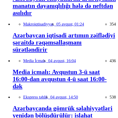
manatın dayanıqlılığı hələ də neftdən
asılıdır
Makroiqtisadiyyat,
05 avqust, 01:24
354
Azərbaycan iqtisadi artımın zəiflədiyi
şəraitdə rəqəmsallaşmanı
sürətləndirir
Media İcmalı,
04 avqust, 16:04
436
Media icmalı: Avqustun 3-ü saat
16:00-dan avqustun 4-ü saat 16:00-
dək
Ekspress təhlil,
04 avqust, 14:50
538
Azərbaycanda gömrük səlahiyyətləri
yenidən bölüşdürülür: islahat