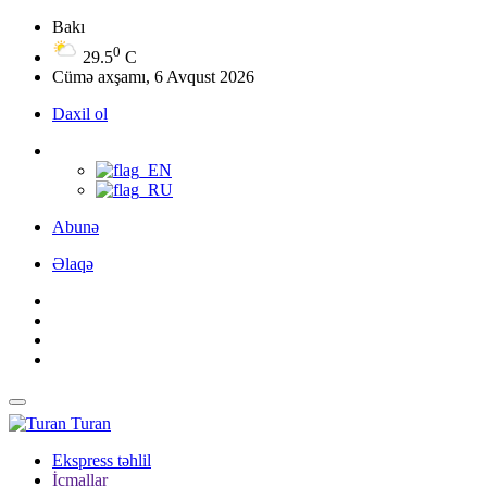
Bakı
0
29.5
C
Cümə axşamı, 6 Avqust 2026
Daxil ol
Abunə
Əlaqə
Turan
Ekspress təhlil
İcmallar