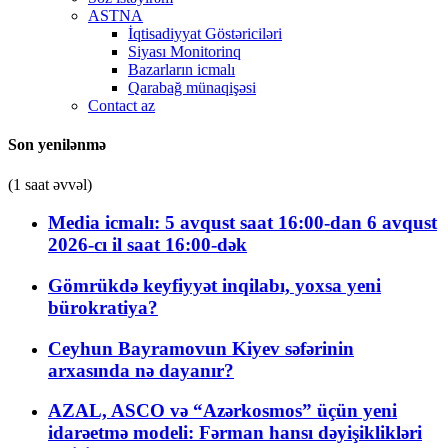
ASTNA
İqtisadiyyat Göstəriciləri
Siyası Monitorinq
Bazarların icmalı
Qarabağ münaqişəsi
Contact az
Son yenilənmə
(1 saat əvvəl)
Media icmalı: 5 avqust saat 16:00-dan 6 avqust
2026-cı il saat 16:00-dək
Gömrükdə keyfiyyət inqilabı, yoxsa yeni
bürokratiya?
Ceyhun Bayramovun Kiyev səfərinin
arxasında nə dayanır?
AZAL, ASCO və “Azərkosmos” üçün yeni
idarəetmə modeli: Fərman hansı dəyişiklikləri