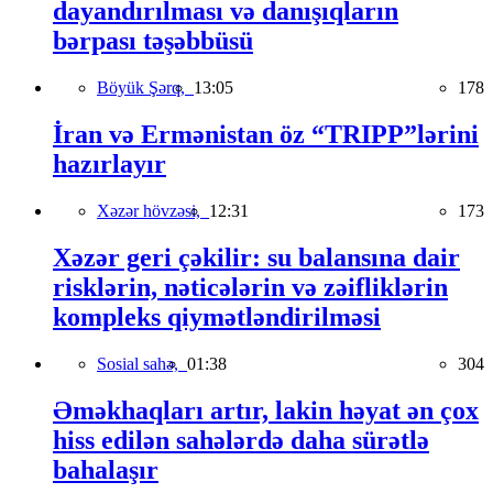
dayandırılması və danışıqların
bərpası təşəbbüsü
Böyük Şərq,
13:05
178
İran və Ermənistan öz “TRIPP”lərini
hazırlayır
Xəzər hövzəsi,
12:31
173
Xəzər geri çəkilir: su balansına dair
risklərin, nəticələrin və zəifliklərin
kompleks qiymətləndirilməsi
Sosial sahə,
01:38
304
Əməkhaqları artır, lakin həyat ən çox
hiss edilən sahələrdə daha sürətlə
bahalaşır