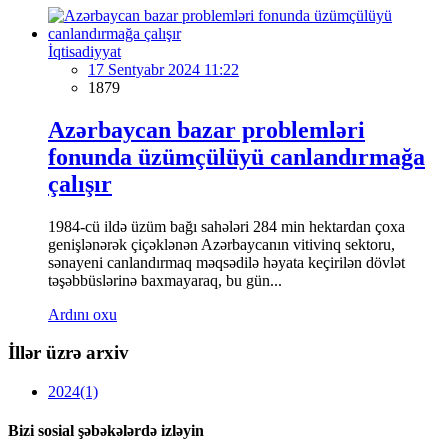
İqtisadiyyat
17 Sentyabr 2024 11:22
1879
Azərbaycan bazar problemləri
fonunda üzümçülüyü canlandırmağa
çalışır
1984-cü ildə üzüm bağı sahələri 284 min hektardan çoxa
genişlənərək çiçəklənən Azərbaycanın vitivinq sektoru,
sənayeni canlandırmaq məqsədilə həyata keçirilən dövlət
təşəbbüslərinə baxmayaraq, bu gün...
Ardını oxu
İllər üzrə arxiv
2024
(1)
Bizi sosial şəbəkələrdə izləyin