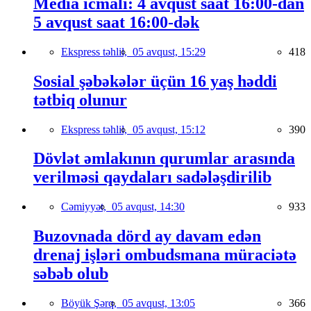
Media icmalı: 4 avqust saat 16:00-dan
5 avqust saat 16:00-dək
Ekspress təhlil,
05 avqust, 15:29
418
Sosial şəbəkələr üçün 16 yaş həddi
tətbiq olunur
Ekspress təhlil,
05 avqust, 15:12
390
Dövlət əmlakının qurumlar arasında
verilməsi qaydaları sadələşdirilib
Cəmiyyət,
05 avqust, 14:30
933
Buzovnada dörd ay davam edən
drenaj işləri ombudsmana müraciətə
səbəb olub
Böyük Şərq,
05 avqust, 13:05
366