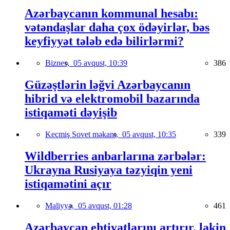
Azərbaycanın kommunal hesabı:
vətəndaşlar daha çox ödəyirlər, bəs
keyfiyyət tələb edə bilirlərmi?
Biznes,
05 avqust, 10:39
386
Güzəştlərin ləğvi Azərbaycanın
hibrid və elektromobil bazarında
istiqaməti dəyişib
Keçmiş Sovet məkanı,
05 avqust, 10:35
339
Wildberries anbarlarına zərbələr:
Ukrayna Rusiyaya təzyiqin yeni
istiqamətini açır
Maliyyə,
05 avqust, 01:28
461
Azərbaycan ehtiyatlarını artırır, lakin