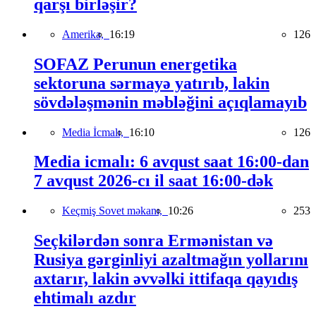
qarşı birləşir?
Amerika,
16:19
126
SOFAZ Perunun energetika
sektoruna sərmayə yatırıb, lakin
sövdələşmənin məbləğini açıqlamayıb
Media İcmalı,
16:10
126
Media icmalı: 6 avqust saat 16:00-dan
7 avqust 2026-cı il saat 16:00-dək
Keçmiş Sovet məkanı,
10:26
253
Seçkilərdən sonra Ermənistan və
Rusiya gərginliyi azaltmağın yollarını
axtarır, lakin əvvəlki ittifaqa qayıdış
ehtimalı azdır