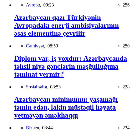
Avropa,
09:23
256
Azərbaycan qazı Türkiyənin
Avropadakı enerji ambisiyalarının
əsas elementinə çevrilir
Cəmiyyət,
08:59
250
Diplom var, iş yoxdur: Azərbaycanda
təhsil niyə gənclərin məşğulluğuna
təminat vermir?
Sosial sahə,
08:53
228
Azərbaycan minimumu: yaşamağı
təmin edən, lakin müstəqil həyata
yetməyən əməkhaqqı
Biznes,
08:44
234