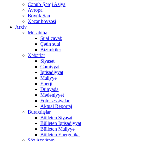
Cənub-Şərqi Asiya
Avropa
Böyük Şərq
Xəzər hövzəsi
Arxiv
Müsahibə
Sual-cavab
Çətin sual
Bizimkiler
Xəbərlər
Siyasət
Cəmiyyət
İqtisadiyyat
Maliyyə
Enerji
Dünyada
Mədəniyyət
Foto sessiyalar
Aktual Reportaj
Buraxılışlar
Bülleten Siyasət
Bülleten İqtisadiyyat
Bülleten Maliyyə
Bülleten Energetika
Söz istəyirəm