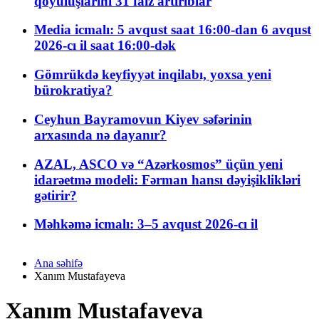
qoyuluşlarını 31 faiz artırıblar
Media icmalı: 5 avqust saat 16:00-dan 6 avqust
2026-cı il saat 16:00-dək
Gömrükdə keyfiyyət inqilabı, yoxsa yeni
bürokratiya?
Ceyhun Bayramovun Kiyev səfərinin
arxasında nə dayanır?
AZAL, ASCO və “Azərkosmos” üçün yeni
idarəetmə modeli: Fərman hansı dəyişiklikləri
gətirir?
Məhkəmə icmalı: 3–5 avqust 2026-cı il
Ana səhifə
Xanım Mustafayeva
Xanım Mustafayeva