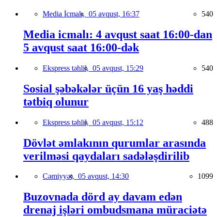
Media İcmalı,
05 avqust, 16:37
540
Media icmalı: 4 avqust saat 16:00-dan
5 avqust saat 16:00-dək
Ekspress təhlil,
05 avqust, 15:29
540
Sosial şəbəkələr üçün 16 yaş həddi
tətbiq olunur
Ekspress təhlil,
05 avqust, 15:12
488
Dövlət əmlakının qurumlar arasında
verilməsi qaydaları sadələşdirilib
Cəmiyyət,
05 avqust, 14:30
1099
Buzovnada dörd ay davam edən
drenaj işləri ombudsmana müraciətə