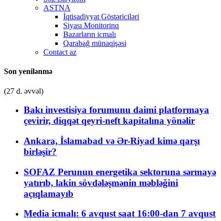
ASTNA
İqtisadiyyat Göstəriciləri
Siyası Monitorinq
Bazarların icmalı
Qarabağ münaqişəsi
Contact az
Son yenilənmə
(27 d. əvvəl)
Bakı investisiya forumunu daimi platformaya
çevirir, diqqət qeyri-neft kapitalına yönəlir
Ankara, İslamabad və Ər-Riyad kimə qarşı
birləşir?
SOFAZ Perunun energetika sektoruna sərmayə
yatırıb, lakin sövdələşmənin məbləğini
açıqlamayıb
Media icmalı: 6 avqust saat 16:00-dan 7 avqust