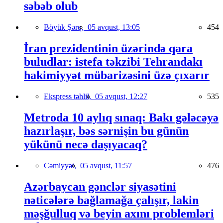
səbəb olub
Böyük Şərq,
05 avqust, 13:05
454
İran prezidentinin üzərində qara
buludlar: istefa təkzibi Tehrandakı
hakimiyyət mübarizəsini üzə çıxarır
Ekspress təhlil,
05 avqust, 12:27
535
Metroda 10 aylıq sınaq: Bakı gələcəyə
hazırlaşır, bəs sərnişin bu günün
yükünü necə daşıyacaq?
Cəmiyyət,
05 avqust, 11:57
476
Azərbaycan gənclər siyasətini
nəticələrə bağlamağa çalışır, lakin
məşğulluq və beyin axını problemləri