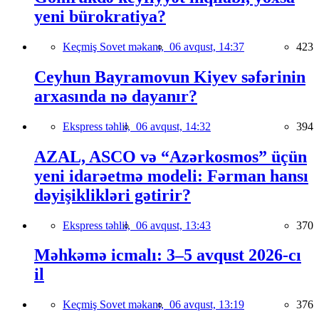
yeni bürokratiya?
Keçmiş Sovet məkanı,
06 avqust, 14:37
423
Ceyhun Bayramovun Kiyev səfərinin
arxasında nə dayanır?
Ekspress təhlil,
06 avqust, 14:32
394
AZAL, ASCO və “Azərkosmos” üçün
yeni idarəetmə modeli: Fərman hansı
dəyişiklikləri gətirir?
Ekspress təhlil,
06 avqust, 13:43
370
Məhkəmə icmalı: 3–5 avqust 2026-cı
il
Keçmiş Sovet məkanı,
06 avqust, 13:19
376