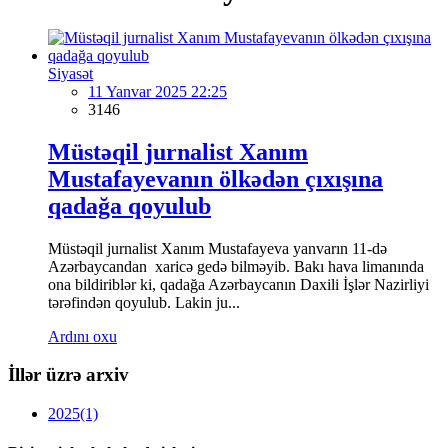
Siyasət
11 Yanvar 2025 22:25
3146
Müstəqil jurnalist Xanım
Mustafayevanın ölkədən çıxışına
qadağa qoyulub
Müstəqil jurnalist Xanım Mustafayeva yanvarın 11-də
Azərbaycandan xaricə gedə bilməyib. Bakı hava limanında
ona bildiriblər ki, qadağa Azərbaycanın Daxili İşlər Nazirliyi
tərəfindən qoyulub. Lakin ju...
Ardını oxu
İllər üzrə arxiv
2025
(1)