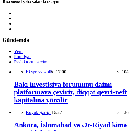
Bizi sosial şəbəkələrdə izləyin
Gündəmdə
Yeni
Populyar
Redaktorun seçimi
Ekspress təhlil,
17:00
104
Bakı investisiya forumunu daimi
platformaya çevirir, diqqət qeyri-neft
kapitalına yönəlir
Böyük Şərq,
16:27
136
Ankara, İslamabad və Ər-Riyad kimə