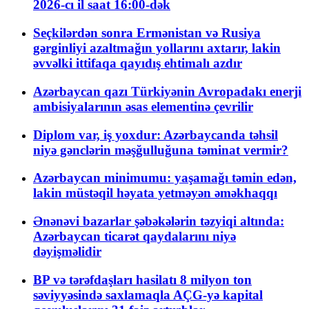
2026-cı il saat 16:00-dək
Seçkilərdən sonra Ermənistan və Rusiya
gərginliyi azaltmağın yollarını axtarır, lakin
əvvəlki ittifaqa qayıdış ehtimalı azdır
Azərbaycan qazı Türkiyənin Avropadakı enerji
ambisiyalarının əsas elementinə çevrilir
Diplom var, iş yoxdur: Azərbaycanda təhsil
niyə gənclərin məşğulluğuna təminat vermir?
Azərbaycan minimumu: yaşamağı təmin edən,
lakin müstəqil həyata yetməyən əməkhaqqı
Ənənəvi bazarlar şəbəkələrin təzyiqi altında:
Azərbaycan ticarət qaydalarını niyə
dəyişməlidir
BP və tərəfdaşları hasilatı 8 milyon ton
səviyyəsində saxlamaqla AÇG-yə kapital