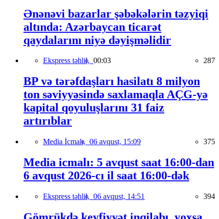
Ənənəvi bazarlar şəbəkələrin təzyiqi
altında: Azərbaycan ticarət
qaydalarını niyə dəyişməlidir
Ekspress təhlil,
00:03
287
BP və tərəfdaşları hasilatı 8 milyon
ton səviyyəsində saxlamaqla AÇG-yə
kapital qoyuluşlarını 31 faiz
artırıblar
Media İcmalı,
06 avqust, 15:09
375
Media icmalı: 5 avqust saat 16:00-dan
6 avqust 2026-cı il saat 16:00-dək
Ekspress təhlil,
06 avqust, 14:51
394
Gömrükdə keyfiyyət inqilabı, yoxsa