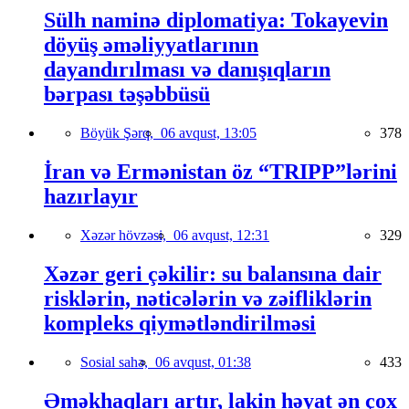
Sülh naminə diplomatiya: Tokayevin
döyüş əməliyyatlarının
dayandırılması və danışıqların
bərpası təşəbbüsü
Böyük Şərq,
06 avqust, 13:05
378
İran və Ermənistan öz “TRIPP”lərini
hazırlayır
Xəzər hövzəsi,
06 avqust, 12:31
329
Xəzər geri çəkilir: su balansına dair
risklərin, nəticələrin və zəifliklərin
kompleks qiymətləndirilməsi
Sosial sahə,
06 avqust, 01:38
433
Əməkhaqları artır, lakin həyat ən çox