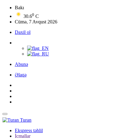
Bakı
0
30.6
C
Cümə, 7 Avqust 2026
Daxil ol
Abunə
Əlaqə
Turan
Ekspress təhlil
İcmallar