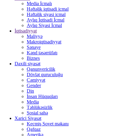
Media İcmalı
Həftəlik iqtisadi icmal
Həftəlik siyasi icmal
Aylıq İqtisadi İcmal
Aylıq Siyasi İcmal
İqtisadiyyat
Maliyyə
Makroiqtisadiyyat
Sənaye
Kənd təsərrüfatı
Biznes
Daxili siyasət
Qanunvericilik
Dövlət quruculuğu
Cəmiyyət
Gender
Din
İnsan Hüquqları
Media
Təhlükəsizlik
Sosial sahə
Xarici Siyasət
Keçmiş Sovet məkanı
Qafqaz
Amerika