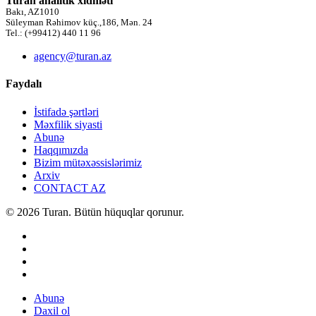
Turan analitik xidməti
Bakı, AZ1010
Süleyman Rəhimov küç.,186, Mən. 24
Tel.: (+99412) 440 11 96
agency@turan.az
Faydalı
İstifadə şərtləri
Məxfilik siyasti
Abunə
Haqqımızda
Bizim mütəxəssislərimiz
Arxiv
CONTACT AZ
© 2026 Turan. Bütün hüquqlar qorunur.
Abunə
Daxil ol