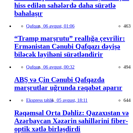
hiss edilən sahələrdə daha sürətlə
bahalaşır
Qafqaz,
06 avqust, 01:06
463
“Tramp marşrutu” reallığa çevrilir:
Ermənistan Cənubi Qafqazı dəyişə
biləcək layihəni sürətləndirir
Qafqaz,
06 avqust, 00:32
494
ABŞ və Çin Cənubi Qafqazda
marşrutlar uğrunda rəqabət aparır
Ekspress təhlil,
05 avqust, 18:11
644
Rəqəmsal Orta Dəhliz: Qazaxıstan və
Azərbaycan Xəzərin sahillərini fiber-
optik xətlə birləşdirdi