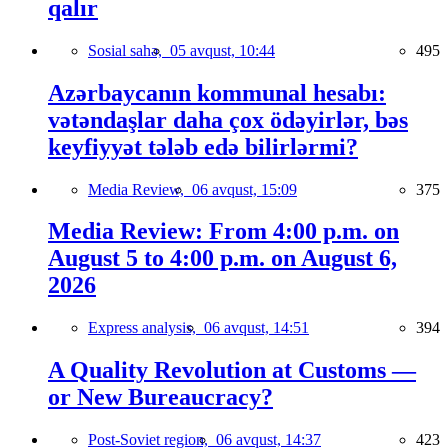
qalır
Sosial sahə,
05 avqust, 10:44
495
Azərbaycanın kommunal hesabı:
vətəndaşlar daha çox ödəyirlər, bəs
keyfiyyət tələb edə bilirlərmi?
Media Review,
06 avqust, 15:09
375
Media Review: From 4:00 p.m. on
August 5 to 4:00 p.m. on August 6,
2026
Express analysis,
06 avqust, 14:51
394
A Quality Revolution at Customs —
or New Bureaucracy?
Post-Soviet region,
06 avqust, 14:37
423