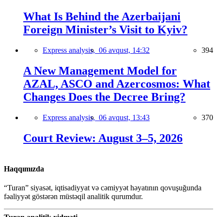
What Is Behind the Azerbaijani
Foreign Minister’s Visit to Kyiv?
Express analysis,
06 avqust, 14:32
394
A New Management Model for
AZAL, ASCO and Azercosmos: What
Changes Does the Decree Bring?
Express analysis,
06 avqust, 13:43
370
Court Review: August 3–5, 2026
Haqqımızda
“Turan” siyasət, iqtisadiyyat və cəmiyyət həyatının qovuşuğunda
fəaliyyət göstərən müstəqil analitik qurumdur.