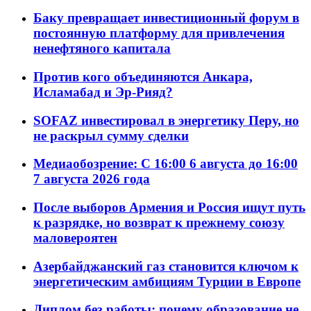
Баку превращает инвестиционный форум в
постоянную платформу для привлечения
ненефтяного капитала
Против кого объединяются Анкара,
Исламабад и Эр-Рияд?
SOFAZ инвестировал в энергетику Перу, но
не раскрыл сумму сделки
Медиаобозрение: С 16:00 6 августа до 16:00
7 августа 2026 года
После выборов Армения и Россия ищут путь
к разрядке, но возврат к прежнему союзу
маловероятен
Азербайджанский газ становится ключом к
энергетическим амбициям Турции в Европе
Диплом без работы: почему образование не