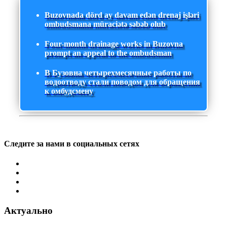
Buzovnada dörd ay davam edən drenaj işləri
ombudsmana müraciətə səbəb olub
Four-month drainage works in Buzovna
prompt an appeal to the ombudsman
В Бузовна четырехмесячные работы по
водоотводу стали поводом для обращения
к омбудсмену
Следите за нами в социальных сетях
Актуально