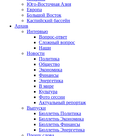
Юго-Восточная Азия
Европа
Большой Восток
Каспийский бассейн
Архив
Интервью
Вопрос-ответ
Сложный вопрос
Наши
Новости
Политика
Общество
Экономика
Финансы
Энергетика
В мире
Культура
Фото сессии
Актуальный репортаж
Выпуски
Бюллетнь Политика
Бюллетнь Экономика
Бюллетнь Финансы
Бюллетнь Энергетика
Прошу слова