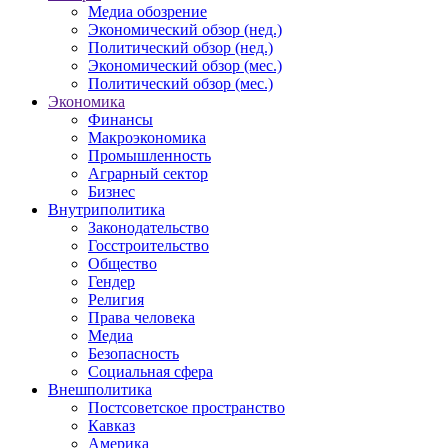
Медиа обозрение
Экономический обзор (нед.)
Политический обзор (нед.)
Экономический обзор (мес.)
Политический обзор (мес.)
Экономика
Финансы
Макроэкономика
Промышленность
Аграрный сектор
Бизнес
Внутриполитика
Законодательство
Госстроительство
Общество
Гендер
Религия
Права человека
Медиа
Безопасность
Социальная сфера
Внешполитика
Постсоветское пространство
Кавказ
Америка