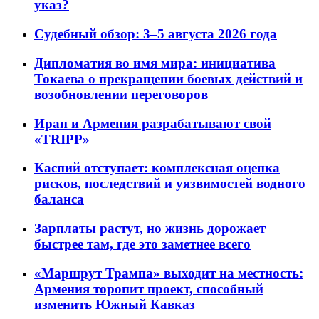
указ?
Судебный обзор: 3–5 августа 2026 года
Дипломатия во имя мира: инициатива
Токаева о прекращении боевых действий и
возобновлении переговоров
Иран и Армения разрабатывают свой
«TRIPP»
Каспий отступает: комплексная оценка
рисков, последствий и уязвимостей водного
баланса
Зарплаты растут, но жизнь дорожает
быстрее там, где это заметнее всего
«Маршрут Трампа» выходит на местность:
Армения торопит проект, способный
изменить Южный Кавказ