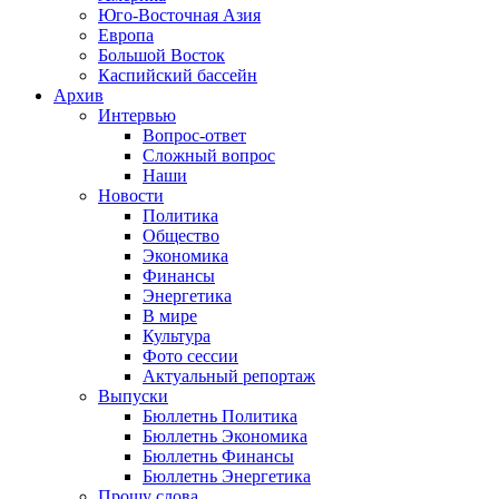
Юго-Восточная Азия
Европа
Большой Восток
Каспийский бассейн
Архив
Интервью
Вопрос-ответ
Сложный вопрос
Наши
Новости
Политика
Общество
Экономика
Финансы
Энергетика
В мире
Культура
Фото сессии
Актуальный репортаж
Выпуски
Бюллетнь Политика
Бюллетнь Экономика
Бюллетнь Финансы
Бюллетнь Энергетика
Прошу слова