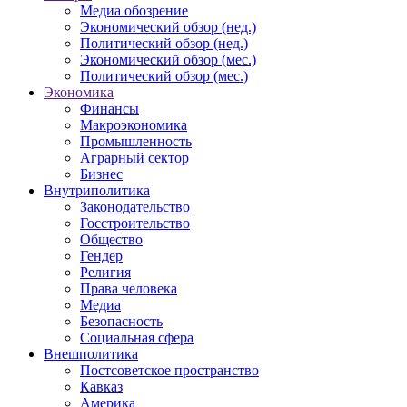
Медиа обозрение
Экономический обзор (нед.)
Политический обзор (нед.)
Экономический обзор (мес.)
Политический обзор (мес.)
Экономика
Финансы
Макроэкономика
Промышленность
Аграрный сектор
Бизнес
Внутриполитика
Законодательство
Госстроительство
Общество
Гендер
Религия
Права человека
Медиа
Безопасность
Социальная сфера
Внешполитика
Постсоветское пространство
Кавказ
Америка