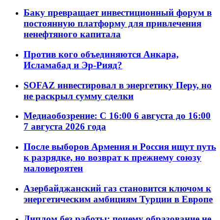
Баку превращает инвестиционный форум в
постоянную платформу для привлечения
ненефтяного капитала
Против кого объединяются Анкара,
Исламабад и Эр-Рияд?
SOFAZ инвестировал в энергетику Перу, но
не раскрыл сумму сделки
Медиаобозрение: С 16:00 6 августа до 16:00
7 августа 2026 года
После выборов Армения и Россия ищут путь
к разрядке, но возврат к прежнему союзу
маловероятен
Азербайджанский газ становится ключом к
энергетическим амбициям Турции в Европе
Диплом без работы: почему образование не