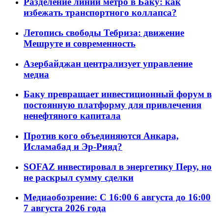
Разделение линий метро в Баку: как
избежать транспортного коллапса?
Летопись свободы Тебриза: движение
Мешруте и современность
Азербайджан централизует управление
медиа
Баку превращает инвестиционный форум в
постоянную платформу для привлечения
ненефтяного капитала
Против кого объединяются Анкара,
Исламабад и Эр-Рияд?
SOFAZ инвестировал в энергетику Перу, но
не раскрыл сумму сделки
Медиаобозрение: С 16:00 6 августа до 16:00
7 августа 2026 года