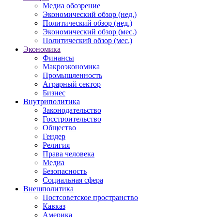
Медиа обозрение
Экономический обзор (нед.)
Политический обзор (нед.)
Экономический обзор (мес.)
Политический обзор (мес.)
Экономика
Финансы
Макроэкономика
Промышленность
Аграрный сектор
Бизнес
Внутриполитика
Законодательство
Госстроительство
Общество
Гендер
Религия
Права человека
Медиа
Безопасность
Социальная сфера
Внешполитика
Постсоветское пространство
Кавказ
Америка