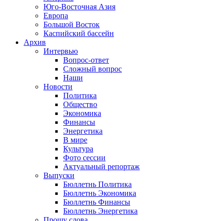
Юго-Восточная Азия
Европа
Большой Восток
Каспийский бассейн
Архив
Интервью
Вопрос-ответ
Сложный вопрос
Наши
Новости
Политика
Общество
Экономика
Финансы
Энергетика
В мире
Культура
Фото сессии
Актуальный репортаж
Выпуски
Бюллетнь Политика
Бюллетнь Экономика
Бюллетнь Финансы
Бюллетнь Энергетика
Прошу слова