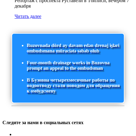
Репортаж с проспекта Руставели в Тбилиси, вечером 7
декабря
Читать далее
Buzovnada dörd ay davam edən drenaj işləri
ombudsmana müraciətə səbəb olub
Four-month drainage works in Buzovna
prompt an appeal to the ombudsman
В Бузовна четырехмесячные работы по
водоотводу стали поводом для обращения
к омбудсмену
Следите за нами в социальных сетях