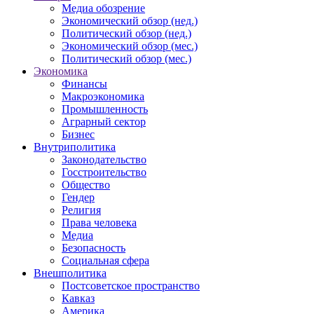
Медиа обозрение
Экономический обзор (нед.)
Политический обзор (нед.)
Экономический обзор (мес.)
Политический обзор (мес.)
Экономика
Финансы
Макроэкономика
Промышленность
Аграрный сектор
Бизнес
Внутриполитика
Законодательство
Госстроительство
Общество
Гендер
Религия
Права человека
Медиа
Безопасность
Социальная сфера
Внешполитика
Постсоветское пространство
Кавказ
Америка