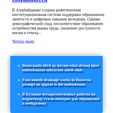
В Азербайджане создана разветвленная
институциональная система поддержки образования,
занятости и цифровых навыков молодежи. Однако
демографический спад, несоответствие образования
потребностям рынка труда, снижение доступности
жилья и отъезд...
Читать далее
Buzovnada dörd ay davam edən drenaj işləri
ombudsmana müraciətə səbəb olub
Four-month drainage works in Buzovna
prompt an appeal to the ombudsman
В Бузовна четырехмесячные работы по
водоотводу стали поводом для обращения
к омбудсмену