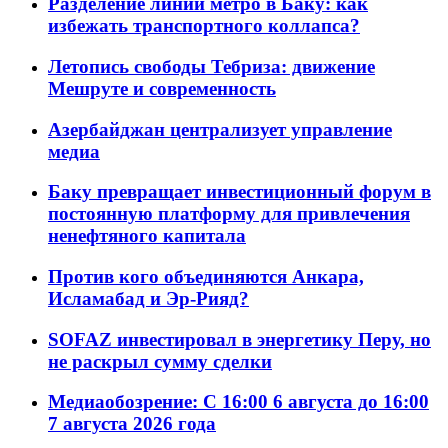
Разделение линий метро в Баку: как
избежать транспортного коллапса?
Летопись свободы Тебриза: движение
Мешруте и современность
Азербайджан централизует управление
медиа
Баку превращает инвестиционный форум в
постоянную платформу для привлечения
ненефтяного капитала
Против кого объединяются Анкара,
Исламабад и Эр-Рияд?
SOFAZ инвестировал в энергетику Перу, но
не раскрыл сумму сделки
Медиаобозрение: С 16:00 6 августа до 16:00
7 августа 2026 года