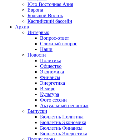
Юго-Восточная Азия
Европа
Большой Восток
Каспийский бассейн
Архив
Интервью
Вопрос-ответ
Сложный вопрос
Наши
Новости
Политика
Общество
Экономика
Финансы
Энергетика
В мире
Культура
Фото сессии
Актуальный репортаж
Выпуски
Бюллетнь Политика
Бюллетнь Экономика
Бюллетнь Финансы
Бюллетнь Энергетика
Прошу слова