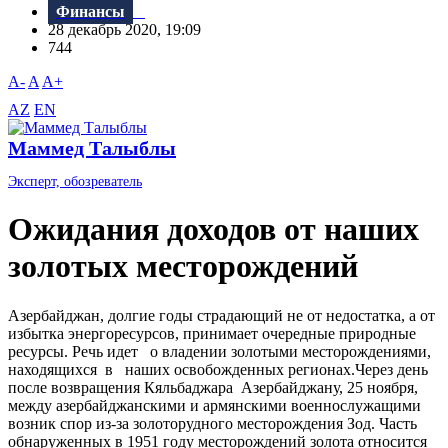
Финансы
28 декабрь 2020, 19:09
744
A-
A
A+
AZ
EN
Маммед Талыблы
Эксперт, обозреватель
Ожидания доходов от наших
золотых месторождений
Азербайджан, долгие годы страдающий не от недостатка, а от
избытка энергоресурсов, принимает очередные природные
ресурсы. Речь идет о владении золотыми месторождениями,
находящихся в наших освобожденных регионах.Через день
после возвращения Кяльбаджара Азербайджану, 25 ноября,
между азербайджанскими и армянскими военнослужащими
возник спор из-за золоторудного месторождения Зод. Часть
обнаруженных в 1951 году месторождений золота относится