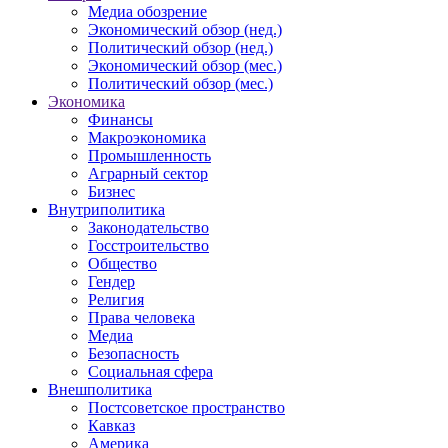
Медиа обозрение
Экономический обзор (нед.)
Политический обзор (нед.)
Экономический обзор (мес.)
Политический обзор (мес.)
Экономика
Финансы
Макроэкономика
Промышленность
Аграрный сектор
Бизнес
Внутриполитика
Законодательство
Госстроительство
Общество
Гендер
Религия
Права человека
Медиа
Безопасность
Социальная сфера
Внешполитика
Постсоветское пространство
Кавказ
Америка