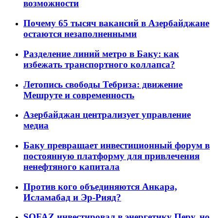
возможности
Почему 65 тысяч вакансий в Азербайджане
остаются незаполненными
Разделение линий метро в Баку: как
избежать транспортного коллапса?
Летопись свободы Тебриза: движение
Мешруте и современность
Азербайджан централизует управление
медиа
Баку превращает инвестиционный форум в
постоянную платформу для привлечения
ненефтяного капитала
Против кого объединяются Анкара,
Исламабад и Эр-Рияд?
SOFAZ инвестировал в энергетику Перу, но