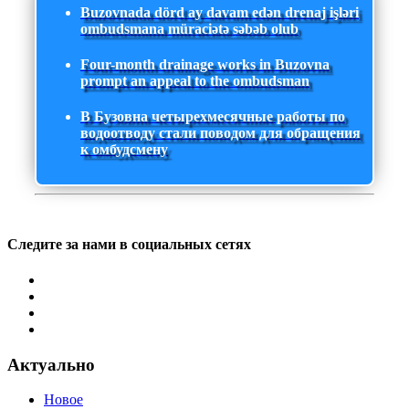
Buzovnada dörd ay davam edən drenaj işləri
ombudsmana müraciətə səbəb olub
Four-month drainage works in Buzovna
prompt an appeal to the ombudsman
В Бузовна четырехмесячные работы по
водоотводу стали поводом для обращения
к омбудсмену
Следите за нами в социальных сетях
Актуально
Новое