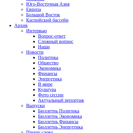
Юго-Восточная Азия
Европа
Большой Восток
Каспийский бассейн
Архив
Интервью
Вопрос-ответ
Сложный вопрос
Наши
Новости
Политика
Общество
Экономика
Финансы
Энергетика
В мире
Культура
Фото сессии
Актуальный репортаж
Выпуски
Бюллетнь Политика
Бюллетнь Экономика
Бюллетнь Финансы
Бюллетнь Энергетика
Прошу слова