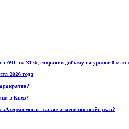
в АЧГ на 31%, сохранив добычу на уровне 8 млн 
уста 2026 года
бюрократия?
ана в Киев?
«Азеркосмоса»: какие изменения несёт указ?