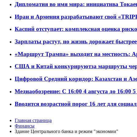
Дипломатия во имя мира: инициатива Токаев
Иран и Армения разрабатывают свой «TRIP
Каспий отступает: комплексная оценка риско
Зарплаты растут, но жизнь дорожает быстрее т
«Маршрут Трампа» выходит на местность: А
США и Китай конкурируютза маршруты че
Цифровой Средний коридор: Казахстан и Аз
Медиаобозрение: С 16:00 4 августа до 16:00 5
Вводится возрастной порог 16 лет для социа
Главная страница
Финансы
Здание Центрального банка и режим "экономии"