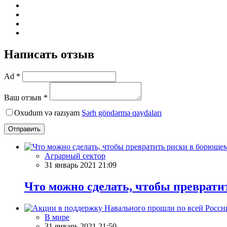
Написать отзыв
Ad *
Ваш отзыв *
Oxudum və razıyam
Şərh göndərmə qaydaları
Отправить
Аграрный сектор
31 январь 2021 21:09
Что можно сделать, чтобы преврати
В мире
31 январь 2021 21:50