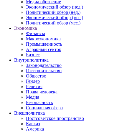
Медиа обозрение
Экономический обзор (нед.)
Политический обзор (нед.)
Экономический обзор (мес.)
Политический обзор (мес.)
Экономика
Финансы
Макроэкономика
Промышленность
Аграрный сектор
Бизнес
Внутриполитика
Законодательство
Госстроительство
Общество
Гендер
Религия
Права человека
Медиа
Безопасность
Социальная сфера
Внешполитика
Постсоветское пространство
Кавказ
Америка