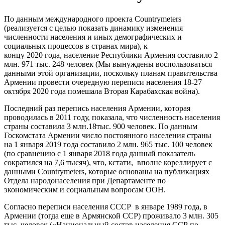
По данным международного проекта Countrymeters
(реализуется с целью показать динамику изменения
численности населения и иных демографических и
социальных процессов в странах мира), к
концу 2020 года, население Республики Армения составило 2
млн. 971 тыс. 248 человек (Мы вынуждены воспользоваться
данными этой организации, поскольку планам правительства
Армении провести очередную переписи населения 18-27
октября 2020 года помешала Вторая Карабахская война).
Последний раз перепись населения Армении, которая
проводилась в 2011 году, показала, что численность населения
страны составила 3 млн.18тыс. 900 человек. По данным
Госкомстата Армении число постоянного населения страны
на 1 января 2019 года составило 2 млн. 965 тыс. 100 человек
(по сравнению с 1 января 2018 года данный показатель
сократился на 7,6 тысяч), что, кстати, вполне кореллирует с
данными Countrymeters, которые основаны на публикациях
Отдела народонаселения при Департаменте по
экономическим и социальным вопросам ООН.
Согласно переписи населения СССР в январе 1989 года, в
Армении (тогда еще в Армянской ССР) проживало 3 млн. 305
тыс. человек («Национальный состав населения ССР по