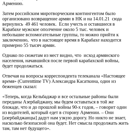
Армению.
Затем российским миротворческим контингентом было
организовано возвращение армян в НК и на 14.01.21 сюда
вернулись 49 461 человек. Если учесть и оставшиеся в
Карабахе мужское ополчение около 5 тыс. человек и
небольшие вспомогательные группы, то можно прийти к
заключению, что в настоящее время в Карабахе находится
примерно 55 тысяч армян.
Однако по сюжетам из мест видно, что исход армянского
населения, начавшийся после первой карабахской войны,
будет продолжаться.
Отвечая на вопросы корреспондента телеканала «Настоящее
время» (Currenttime TV) Александра Касаткина, один из
беженцев сказал:
«Теперь, когда Кельбаджар и все остальные районы были
переданы Азербайджану, мы будем оставаться в той же
блокаде, что и до прошлой войны 90-х годов, – говорит один
из водителей, который едет в сторону Армении. – Они
[азербайджанцы] дадут нам узкую дорогу. Но никто не знает,
насколько безопасной она будет. Нет смысла продолжать жить
там, там нет будущего».