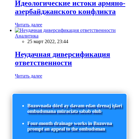
Идеологические истоки армяно-
азербайджанского конфликта
Читать далее
Аналитика
25 март 2022, 23:44
Неудачная диверсификация
ответственности
Читать далее
Buzovnada dörd ay davam edən drenaj işləri
ombudsmana müraciətə səbəb olub
Four-month drainage works in Buzovna
prompt an appeal to the ombudsman