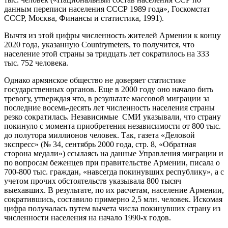
данным переписи населения СССР 1989 года», Госкомстат
СССР, Москва, Финансы и статистика, 1991).
Вычтя из этой цифры численность жителей Армении к концу
2020 года, указанную Countrymeters, то получится, что
население этой страны за тридцать лет сократилось на 333
тыс. 752 человека.
Однако армянское общество не доверяет статистике
государственных органов. Еще в 2000 году оно начало бить
тревогу, утверждая что, в результате массовой миграции за
последние восемь-десять лет численность населения страны
резко сократилась. Независимые СМИ указывали, что страну
покинуло с момента приобретения независимости от 800 тыс.
до полутора миллионов человек. Так, газета «Деловой
экспресс» (№ 34, сентябрь 2000 года, стр. 8, «Обратная
сторона медали») ссылаясь на данные Управления миграции и
по вопросам беженцев при правительстве Армении, писала о
700-800 тыс. граждан, «навсегда покинувших республику», а с
учетом прочих обстоятельств указывала 800 тысяч
выехавших. В результате, по их расчетам, население Армении,
сократившись, составило примерно 2,5 млн. человек. Искомая
цифра получалась путем вычета числа покинувших страну из
численности населения на начало 1990-х годов.