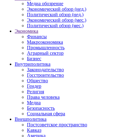
Медиа обозрение
Экономический обзор (нед.)
Политический обзор (нед.)
Экономический обзор (мес.)
Политический обзор (мес.)
Экономика
Финансы
Макроэкономика
Промышленность
Аграрный сектор
Бизнес
Внутриполитика
Законодательство
Госстроительство
Общество
Гендер
Религия
Права человека
Медиа
Безопасность
Социальная сфера
Внешполитика
Постсоветское пространство
Кавказ
Америка