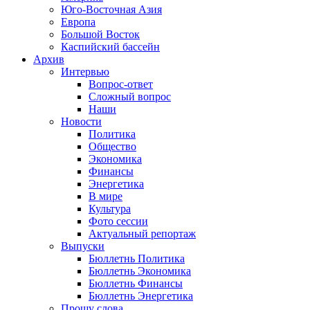
Юго-Восточная Азия
Европа
Большой Восток
Каспийский бассейн
Архив
Интервью
Вопрос-ответ
Сложный вопрос
Наши
Новости
Политика
Общество
Экономика
Финансы
Энергетика
В мире
Культура
Фото сессии
Актуальный репортаж
Выпуски
Бюллетнь Политика
Бюллетнь Экономика
Бюллетнь Финансы
Бюллетнь Энергетика
Прошу слова