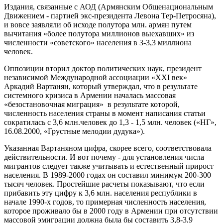
Издания, связанные с АОД (Армянским Общенациональным
Движением - партией экс-президента Левона Тер-Петросяна),
и вовсе заявляли об исходе полутора млн. армян путем
вычитания «более полутора миллионов выехавших» из
численности «советского» населения в 3-3,3 миллиона
человек.
Оппозиции вторил доктор политических наук, президент
независимой Международной ассоциации «XXI век»
Аркадий Вартанян, который утверждал, что в результате
системного кризиса в Армении началась массовая
«безостановочная миграция» в результате которой,
численность населения страны в момент написания статьи
сократилась с 3,6 млн.человек до 1,3 - 1,5 млн. человек («НГ»,
16.08.2000, «Грустные мелодии дудука»).
Указанная Вартаняном цифра, скорее всего, соответствовала
действительности. И вот почему - для установления числа
мигрантов следует также учитывать и естественный прирост
населения. В 1989-2000 годах он составил минимум 200-300
тысяч человек. Простейшие расчеты показывают, что если
прибавить эту цифру к 3,6 млн. населения республики в
начале 1990-х годов, то примерная численность населения,
которое проживало бы в 2000 году в Армении при отсутствии
массовой эмиграции должна была бы составить 3,8-3,9