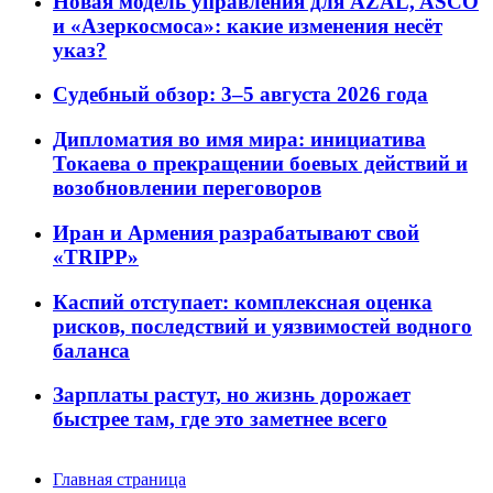
Новая модель управления для AZAL, ASCO
и «Азеркосмоса»: какие изменения несёт
указ?
Судебный обзор: 3–5 августа 2026 года
Дипломатия во имя мира: инициатива
Токаева о прекращении боевых действий и
возобновлении переговоров
Иран и Армения разрабатывают свой
«TRIPP»
Каспий отступает: комплексная оценка
рисков, последствий и уязвимостей водного
баланса
Зарплаты растут, но жизнь дорожает
быстрее там, где это заметнее всего
Главная страница