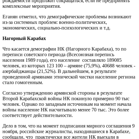
рождаемости продолжит сокращаться, если не предпринять
комплексные мероприятия.
Еганян отметил, что демографические проблемы возникают
из-за системных проблем: военно-политических,
экономических, социально-психологических и т.д.
Нагорный Карабах
Что касается демографии НК (Нагорного Карабаха), то по
переписи советского периода (Всесоюзная перепись
населения 1989 года), его население составляло 189085
человек, из которых 123 100 – армяне (75,9%), 40688 человек -
азербайджанцы (21,52%). В дальнейшем, в результате
проведенной армянами этнической чистки население региона
стало гомогенным.
Согласно утверждению армянской стороны в результате
Второй Карабахской войны НК покинуло примерно 90 тыс
человек. Однако по западным источникам на момент начала
войны население НК насчитывало менее 70 тыс. Это более
соответствует действительности.
Дело в том, что на момент подписания мирного соглашения 9
ноября, российские журналисты, находившиеся в Карабахе,
сообщали, что практически все жители НК выехали в