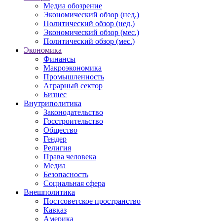
Медиа обозрение
Экономический обзор (нед.)
Политический обзор (нед.)
Экономический обзор (мес.)
Политический обзор (мес.)
Экономика
Финансы
Макроэкономика
Промышленность
Аграрный сектор
Бизнес
Внутриполитика
Законодательство
Госстроительство
Общество
Гендер
Религия
Права человека
Медиа
Безопасность
Социальная сфера
Внешполитика
Постсоветское пространство
Кавказ
Америка