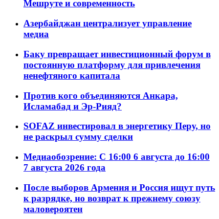
Мешруте и современность
Азербайджан централизует управление
медиа
Баку превращает инвестиционный форум в
постоянную платформу для привлечения
ненефтяного капитала
Против кого объединяются Анкара,
Исламабад и Эр-Рияд?
SOFAZ инвестировал в энергетику Перу, но
не раскрыл сумму сделки
Медиаобозрение: С 16:00 6 августа до 16:00
7 августа 2026 года
После выборов Армения и Россия ищут путь
к разрядке, но возврат к прежнему союзу
маловероятен