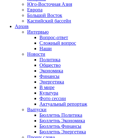
Юго-Восточная Азия
Европа
Большой Восток
Каспийский бассейн
Архив
Интервью
Вопрос-ответ
Сложный вопрос
Наши
Новости
Политика
Общество
Экономика
Финансы
Энергетика
В мире
Культура
Фото сессии
Актуальный репортаж
Выпуски
Бюллетнь Политика
Бюллетнь Экономика
Бюллетнь Финансы
Бюллетнь Энергетика
Прошу слова