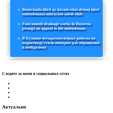
Buzovnada dörd ay davam edən drenaj işləri
ombudsmana müraciətə səbəb olub
Four-month drainage works in Buzovna
prompt an appeal to the ombudsman
В Бузовна четырехмесячные работы по
водоотводу стали поводом для обращения
к омбудсмену
Следите за нами в социальных сетях
Актуально