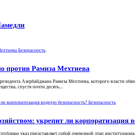
Мамедли
Безопасность
ело против Рамиза Мехтиева
езидента Азербайджана Рамиза Мехтиева, которого власти обви
ества, спустя почти десять...
Безопасность
зяйством: укрепит ли корпоратизация в
ублики указ представляет собой очередной этап институциона