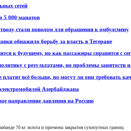
льных сетей
о 5 000 манатов
тводу стали поводом для обращения к омбудсмену
авки обнажило борьбу за власть в Тегеране
ится к будущему, но как пассажиры справятся с с
олитику с результатами, но проблемы занятости и
платят всё больше, но могут ли они требовать кач
 электромобилей Азербайджана
вое направление давления на Россию
трабанде 70 кг золота и причины закрытия сухопутных границ