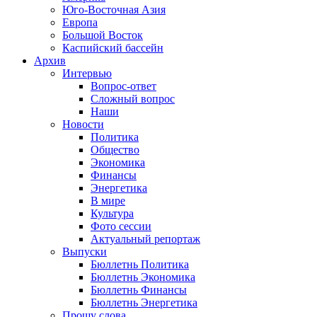
Юго-Восточная Азия
Европа
Большой Восток
Каспийский бассейн
Архив
Интервью
Вопрос-ответ
Сложный вопрос
Наши
Новости
Политика
Общество
Экономика
Финансы
Энергетика
В мире
Культура
Фото сессии
Актуальный репортаж
Выпуски
Бюллетнь Политика
Бюллетнь Экономика
Бюллетнь Финансы
Бюллетнь Энергетика
Прошу слова