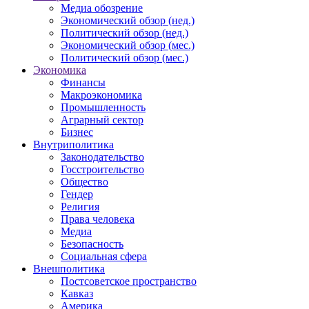
Медиа обозрение
Экономический обзор (нед.)
Политический обзор (нед.)
Экономический обзор (мес.)
Политический обзор (мес.)
Экономика
Финансы
Макроэкономика
Промышленность
Аграрный сектор
Бизнес
Внутриполитика
Законодательство
Госстроительство
Общество
Гендер
Религия
Права человека
Медиа
Безопасность
Социальная сфера
Внешполитика
Постсоветское пространство
Кавказ
Америка