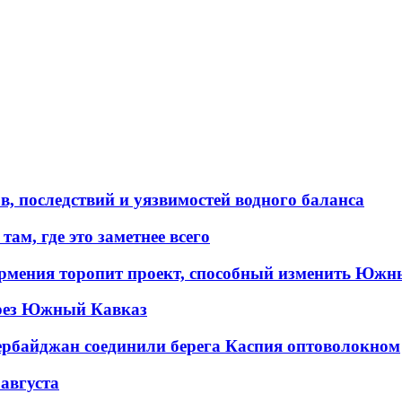
в, последствий и уязвимостей водного баланса
ам, где это заметнее всего
рмения торопит проект, способный изменить Южн
рез Южный Кавказ
ербайджан соединили берега Каспия оптоволокном
 августа