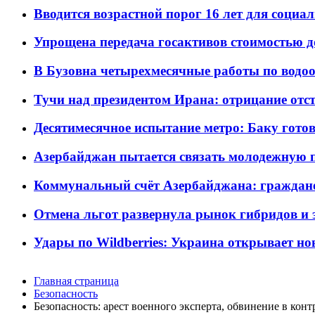
Вводится возрастной порог 16 лет для социа
Упрощена передача госактивов стоимостью д
В Бузовна четырехмесячные работы по водоо
Тучи над президентом Ирана: отрицание отст
Десятимесячное испытание метро: Баку готов
Азербайджан пытается связать молодежную п
Коммунальный счёт Азербайджана: граждане 
Отмена льгот развернула рынок гибридов и
Удары по Wildberries: Украина открывает но
Главная страница
Безопасность
Безопасность: арест военного эксперта, обвинение в кон