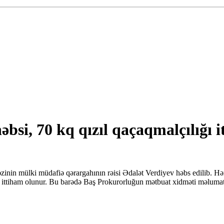
əbsi, 70 kq qızıl qaçaqmalçılığı 
zinin mülki müdafiə qərargahının rəisi Ədalət Verdiyev həbs edilib. Həm
 ittiham olunur. Bu barədə Baş Prokurorluğun mətbuat xidməti məlumat 