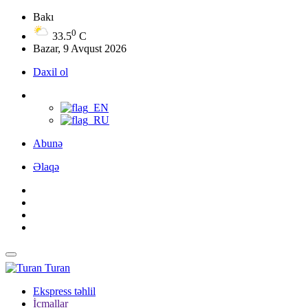
Bakı
0
33.5
C
Bazar, 9 Avqust 2026
Daxil ol
Abunə
Əlaqə
Turan
Ekspress təhlil
İcmallar