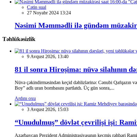
Çətin sual
27 Noyabr 2024 13:24
Nəsimi Məmmədli ilə gündəm müzakirəs
Təhlükəsizlik
9 Avqust 2026, 13:40
81 il sonra Hiroşima: nüvə silahının də
Nüvə çəkindirməsindən keçid dəhlizlərinə: Cənubi Qafqazın və 
Boy” adlı uran bombasını partlatdı. Üç gün sonra,...
Ardını oxu
3 Avqust 2026, 15:03
“Unudulmuş” dövlət çevrilişi işi: Ram
Azərbaycan Prezident Administrasiyasının keçmiş rəhbəri Ramiz 