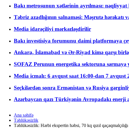
Bakı metrosunun xətlərinin ayrılması: nəqliyya
Təbriz azadlığının salnaməsi: Məşrutə hərəkatı v
Media idarəçiliyi mərkəzləşdirilir
Bakı investisiya forumunu daimi platformaya çevi
Ankara, İslamabad və Ər-Riyad kimə qarşı birlə
SOFAZ Perunun energetika sektoruna sərmayə ya
Media icmalı: 6 avqust saat 16:00-dan 7 avqust 2
Seçkilərdən sonra Ermənistan və Rusiya gərginliyi
Azərbaycan qazı Türkiyənin Avropadakı enerji am
Ana səhifə
Təhlükəsizlik
Təhlükəsizlik: Hərbi ekspertin həbsi, 70 kq qızıl qaçaqmalçılığı