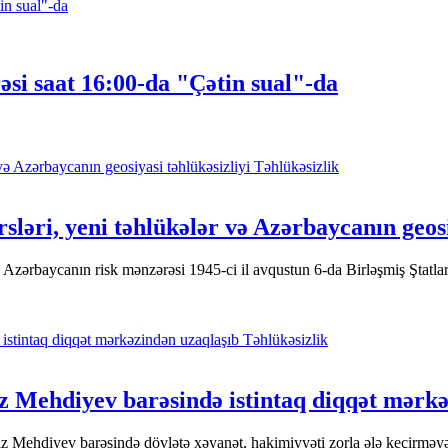
i saat 16:00-da "Çətin sual"-da
Təhlükəsizlik
rsləri, yeni təhlükələr və Azərbaycanın geosi
Azərbaycanın risk mənzərəsi 1945-ci il avqustun 6-da Birləşmiş Ştatl
Təhlükəsizlik
iz Mehdiyev barəsində istintaq diqqət mərk
Mehdiyev barəsində dövlətə xəyanət, hakimiyyəti zorla ələ keçirməyə c