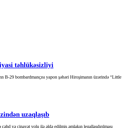
yasi təhlükəsizliyi
arın B-29 bombardmançısı yapon şəhəri Hiroşimanın üzərində “Little
əzindən uzaqlaşıb
əhd və cinayət yolu ilə əldə edilmiş əmlakın leqallaşdırılması