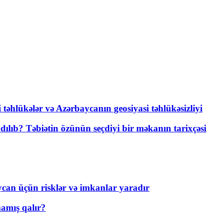
i təhlükələr və Azərbaycanın geosiyasi təhlükəsizliyi
lıb? Təbiətin özünün seçdiyi bir məkanın tarixçəsi
ycan üçün risklər və imkanlar yaradır
amış qalır?