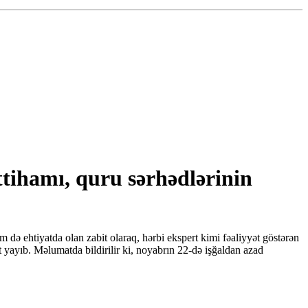
ittihamı, quru sərhədlərinin
 də ehtiyatda olan zabit olaraq, hərbi ekspert kimi fəaliyyət göstərən
yayıb. Məlumatda bildirilir ki, noyabrın 22-də işğaldan azad