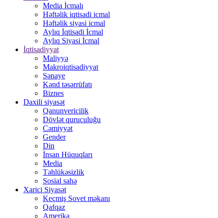
Media İcmalı
Həftəlik iqtisadi icmal
Həftəlik siyasi icmal
Aylıq İqtisadi İcmal
Aylıq Siyasi İcmal
İqtisadiyyat
Maliyyə
Makroiqtisadiyyat
Sənaye
Kənd təsərrüfatı
Biznes
Daxili siyasət
Qanunvericilik
Dövlət quruculuğu
Cəmiyyət
Gender
Din
İnsan Hüquqları
Media
Təhlükəsizlik
Sosial sahə
Xarici Siyasət
Keçmiş Sovet məkanı
Qafqaz
Amerika