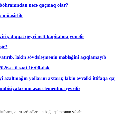
t böhranından necə qaçmaq olar?
ə müasirlik
rir, diqqət qeyri-neft kapitalına yönəlir
şir?
tırıb, lakin sövdələşmənin məbləğini açıqlamayıb
026-cı il saat 16:00-dək
 azaltmağın yollarını axtarır, lakin əvvəlki ittifaqa qa
bisiyalarının əsas elementinə çevrilir
 ittihamı, quru sərhədlərinin bağlı qalmasının səbəbi