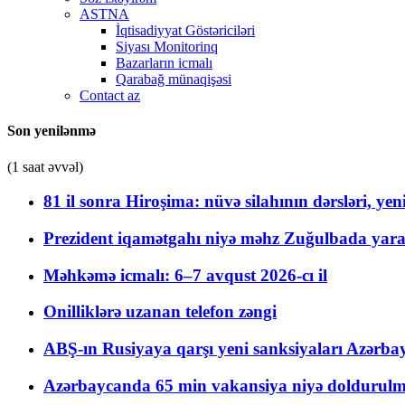
ASTNA
İqtisadiyyat Göstəriciləri
Siyası Monitorinq
Bazarların icmalı
Qarabağ münaqişəsi
Contact az
Son yenilənmə
(1 saat əvvəl)
81 il sonra Hiroşima: nüvə silahının dərsləri, yen
Prezident iqamətgahı niyə məhz Zuğulbada yaradı
Məhkəmə icmalı: 6–7 avqust 2026-cı il
Onilliklərə uzanan telefon zəngi
ABŞ-ın Rusiyaya qarşı yeni sanksiyaları Azərba
Azərbaycanda 65 min vakansiya niyə doldurulm