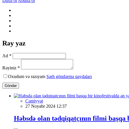
Daxil ol
Abunə ol
Rəy yaz
Ad *
Rəyiniz *
Oxudum və razıyam
Şərh göndərmə qaydaları
Göndər
Cəmiyyət
27 Noyabr 2024 12:37
Həbsdə olan tədqiqatçının filmi başqa bi