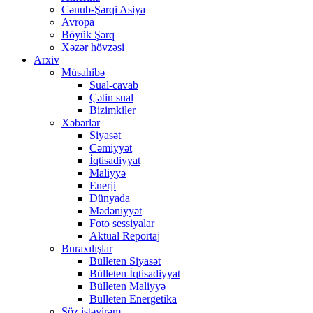
Cənub-Şərqi Asiya
Avropa
Böyük Şərq
Xəzər hövzəsi
Arxiv
Müsahibə
Sual-cavab
Çətin sual
Bizimkiler
Xəbərlər
Siyasət
Cəmiyyət
İqtisadiyyat
Maliyyə
Enerji
Dünyada
Mədəniyyət
Foto sessiyalar
Aktual Reportaj
Buraxılışlar
Bülleten Siyasət
Bülleten İqtisadiyyat
Bülleten Maliyyə
Bülleten Energetika
Söz istəyirəm