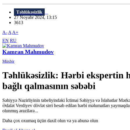
Təhlükəsizlik
27 Noyabr 2024, 13:15
3613
A-
A
A+
EN
RU
Kamran Mahmudov
Müxbir
Təhlükəsizlik: Hərbi ekspertin h
bağlı qalmasının səbəbi
Səhiyyə Nazirliyinin tabeliyindəki İctimai Səhiyyə və İslahatlar Mərkə
Ədalət Verdiyev dövlət sirri hesab edilən hərbi məlumatları yaymaqda
olunmuş ərazilərə...
Daha çox oxumaq üçün daxil olun və ya abunə olun