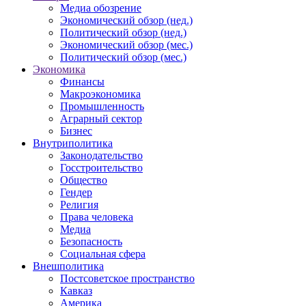
Медиа обозрение
Экономический обзор (нед.)
Политический обзор (нед.)
Экономический обзор (мес.)
Политический обзор (мес.)
Экономика
Финансы
Макроэкономика
Промышленность
Аграрный сектор
Бизнес
Внутриполитика
Законодательство
Госстроительство
Общество
Гендер
Религия
Права человека
Медиа
Безопасность
Социальная сфера
Внешполитика
Постсоветское пространство
Кавказ
Америка