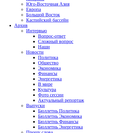
Юго-Восточная Азия
Европа
Большой Восток
Каспийский бассейн
Архив
Интервью
Вопрос-ответ
Сложный вопрос
Наши
Новости
Политика
Общество
Экономика
Финансы
Энергетика
В мире
Культура
Фото сессии
Актуальный репортаж
Выпуски
Бюллетнь Политика
Бюллетнь Экономика
Бюллетнь Финансы
Бюллетнь Энергетика
Прошу слова