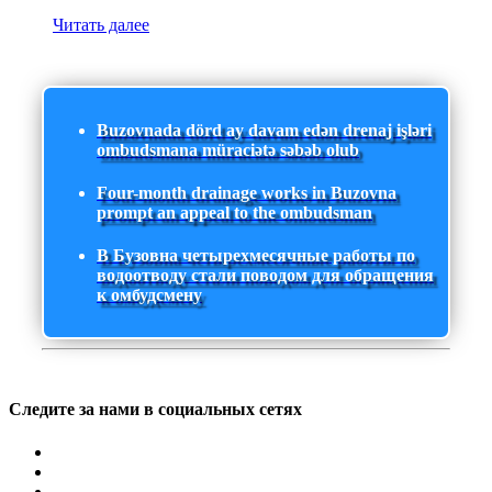
Читать далее
Buzovnada dörd ay davam edən drenaj işləri
ombudsmana müraciətə səbəb olub
Four-month drainage works in Buzovna
prompt an appeal to the ombudsman
В Бузовна четырехмесячные работы по
водоотводу стали поводом для обращения
к омбудсмену
Следите за нами в социальных сетях