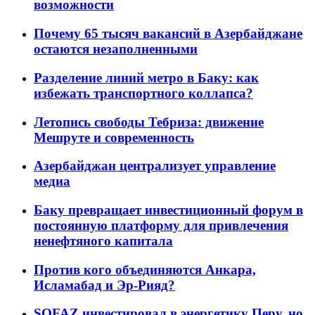
возможности
Почему 65 тысяч вакансий в Азербайджане
остаются незаполненными
Разделение линий метро в Баку: как
избежать транспортного коллапса?
Летопись свободы Тебриза: движение
Мешруте и современность
Азербайджан централизует управление
медиа
Баку превращает инвестиционный форум в
постоянную платформу для привлечения
ненефтяного капитала
Против кого объединяются Анкара,
Исламабад и Эр-Рияд?
SOFAZ инвестировал в энергетику Перу, но