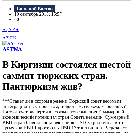
Большой Восток
10 сентябрь 2018, 15:57
601
A-
A
A+
AZ
EN
ASTNA
В Киргизии состоялся шестой
саммит тюркских стран.
Пантюркизм жив?
***Станет ли в скором времени Тюркский совет весомым
интеграционным проектом, подобным, скажем, Евросоюзу?
На этот счет эксперты высказывают сомнения. Суммарный
экономический потенциал стран Совета невелик. Суммарный
BBП стран Совета составляет лишь USD 3 триллиона, в то
время как BBП Евросоюза - USD 17 триллионов. Bедь за все