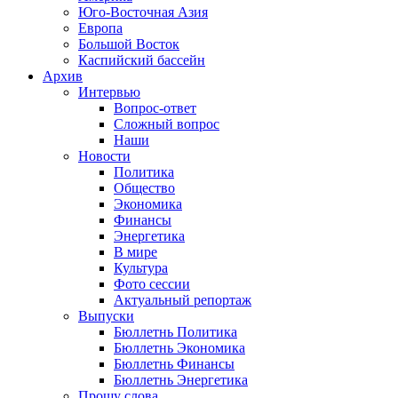
Юго-Восточная Азия
Европа
Большой Восток
Каспийский бассейн
Архив
Интервью
Вопрос-ответ
Сложный вопрос
Наши
Новости
Политика
Общество
Экономика
Финансы
Энергетика
В мире
Культура
Фото сессии
Актуальный репортаж
Выпуски
Бюллетнь Политика
Бюллетнь Экономика
Бюллетнь Финансы
Бюллетнь Энергетика
Прошу слова