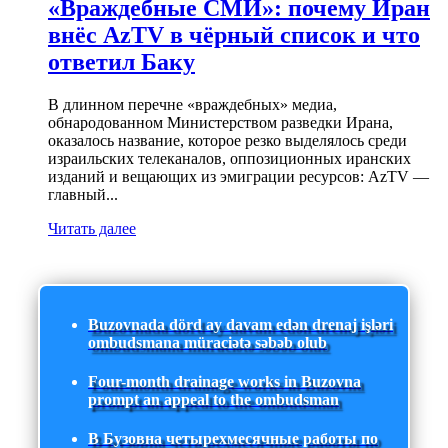
«Враждебные СМИ»: почему Иран
внёс AzTV в чёрный список и что
ответил Баку
В длинном перечне «враждебных» медиа,
обнародованном Министерством разведки Ирана,
оказалось название, которое резко выделялось среди
израильских телеканалов, оппозиционных иранских
изданий и вещающих из эмиграции ресурсов: AzTV —
главный...
Читать далее
Buzovnada dörd ay davam edən drenaj işləri
ombudsmana müraciətə səbəb olub
Four-month drainage works in Buzovna
prompt an appeal to the ombudsman
В Бузовна четырехмесячные работы по