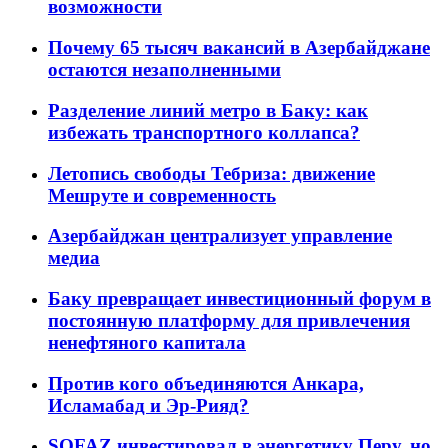
возможности
Почему 65 тысяч вакансий в Азербайджане
остаются незаполненными
Разделение линий метро в Баку: как
избежать транспортного коллапса?
Летопись свободы Тебриза: движение
Мешруте и современность
Азербайджан централизует управление
медиа
Баку превращает инвестиционный форум в
постоянную платформу для привлечения
ненефтяного капитала
Против кого объединяются Анкара,
Исламабад и Эр-Рияд?
SOFAZ инвестировал в энергетику Перу, но