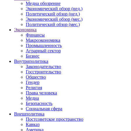
Медиа обозрение
Экономический обзор (нед.)
Политический обзор (нед.)
Экономический обзор (мес.)
Политический обзор (мес.)
Экономика
Финансы
Макроэкономика
Промышленность
Аграрный сектор
Бизнес
Внутриполитика
Законодательство
Госстроительство
Общество
Гендер
Религия
Права человека
Медиа
Безопасность
Социальная сфера
Внешполитика
Постсоветское пространство
Кавказ
Америка