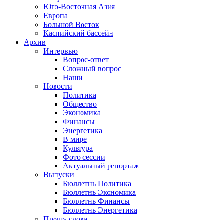
Юго-Восточная Азия
Европа
Большой Восток
Каспийский бассейн
Архив
Интервью
Вопрос-ответ
Сложный вопрос
Наши
Новости
Политика
Общество
Экономика
Финансы
Энергетика
В мире
Культура
Фото сессии
Актуальный репортаж
Выпуски
Бюллетнь Политика
Бюллетнь Экономика
Бюллетнь Финансы
Бюллетнь Энергетика
Прошу слова