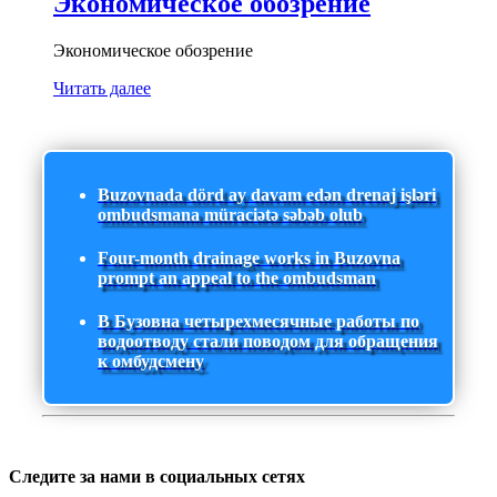
Экономическое обозрение
Экономическое обозрение
Читать далее
Buzovnada dörd ay davam edən drenaj işləri
ombudsmana müraciətə səbəb olub
Four-month drainage works in Buzovna
prompt an appeal to the ombudsman
В Бузовна четырехмесячные работы по
водоотводу стали поводом для обращения
к омбудсмену
Следите за нами в социальных сетях