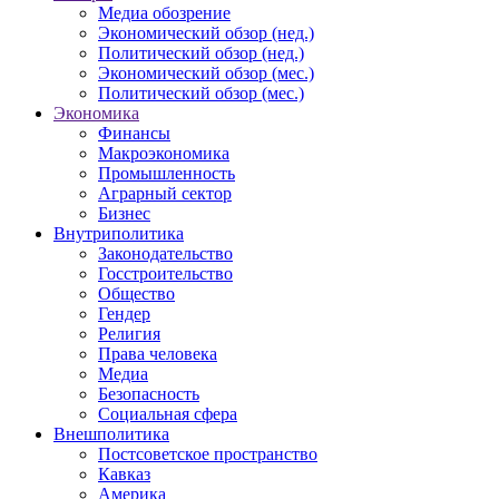
Медиа обозрение
Экономический обзор (нед.)
Политический обзор (нед.)
Экономический обзор (мес.)
Политический обзор (мес.)
Экономика
Финансы
Макроэкономика
Промышленность
Аграрный сектор
Бизнес
Внутриполитика
Законодательство
Госстроительство
Общество
Гендер
Религия
Права человека
Медиа
Безопасность
Социальная сфера
Внешполитика
Постсоветское пространство
Кавказ
Америка