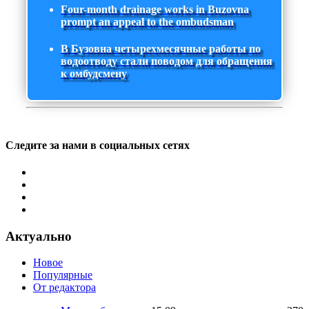
Four-month drainage works in Buzovna
prompt an appeal to the ombudsman
В Бузовна четырехмесячные работы по
водоотводу стали поводом для обращения
к омбудсмену
Следите за нами в социальных сетях
Актуально
Новое
Популярные
От редактора