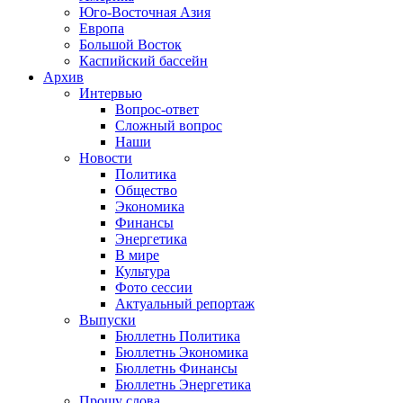
Юго-Восточная Азия
Европа
Большой Восток
Каспийский бассейн
Архив
Интервью
Вопрос-ответ
Сложный вопрос
Наши
Новости
Политика
Общество
Экономика
Финансы
Энергетика
В мире
Культура
Фото сессии
Актуальный репортаж
Выпуски
Бюллетнь Политика
Бюллетнь Экономика
Бюллетнь Финансы
Бюллетнь Энергетика
Прошу слова