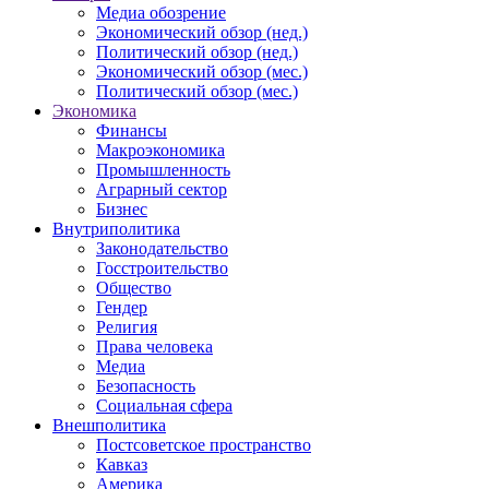
Медиа обозрение
Экономический обзор (нед.)
Политический обзор (нед.)
Экономический обзор (мес.)
Политический обзор (мес.)
Экономика
Финансы
Макроэкономика
Промышленность
Аграрный сектор
Бизнес
Внутриполитика
Законодательство
Госстроительство
Общество
Гендер
Религия
Права человека
Медиа
Безопасность
Социальная сфера
Внешполитика
Постсоветское пространство
Кавказ
Америка