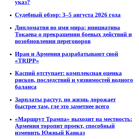
указ?
Судебный обзор: 3–5 августа 2026 года
Дипломатия во имя мира: инициатива
Токаева о прекращении боевых действий и
возобновлении переговоров
Иран и Армения разрабатывают свой
«TRIPP»
Каспий отступает: комплексная оценка
рисков, последствий и уязвимостей водного
баланса
Зарплаты растут, но жизнь дорожает
быстрее там, где это заметнее всего
«Маршрут Трампа» выходит на местность:
Армения торопит проект, способный
изменить Южный Кавказ