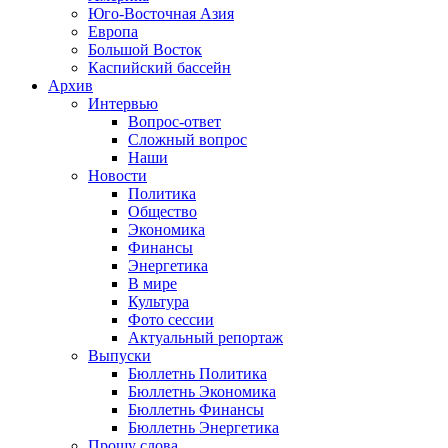
Юго-Восточная Азия
Европа
Большой Восток
Каспийский бассейн
Архив
Интервью
Вопрос-ответ
Сложный вопрос
Наши
Новости
Политика
Общество
Экономика
Финансы
Энергетика
В мире
Культура
Фото сессии
Актуальный репортаж
Выпуски
Бюллетнь Политика
Бюллетнь Экономика
Бюллетнь Финансы
Бюллетнь Энергетика
Прошу слова