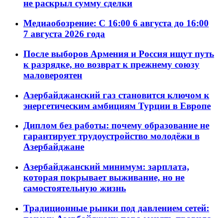
не раскрыл сумму сделки
Медиаобозрение: С 16:00 6 августа до 16:00
7 августа 2026 года
После выборов Армения и Россия ищут путь
к разрядке, но возврат к прежнему союзу
маловероятен
Азербайджанский газ становится ключом к
энергетическим амбициям Турции в Европе
Диплом без работы: почему образование не
гарантирует трудоустройство молодёжи в
Азербайджане
Азербайджанский минимум: зарплата,
которая покрывает выживание, но не
самостоятельную жизнь
Традиционные рынки под давлением сетей: