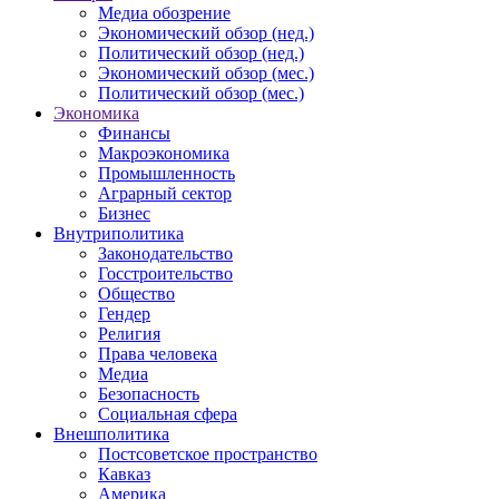
Медиа обозрение
Экономический обзор (нед.)
Политический обзор (нед.)
Экономический обзор (мес.)
Политический обзор (мес.)
Экономика
Финансы
Макроэкономика
Промышленность
Аграрный сектор
Бизнес
Внутриполитика
Законодательство
Госстроительство
Общество
Гендер
Религия
Права человека
Медиа
Безопасность
Социальная сфера
Внешполитика
Постсоветское пространство
Кавказ
Америка