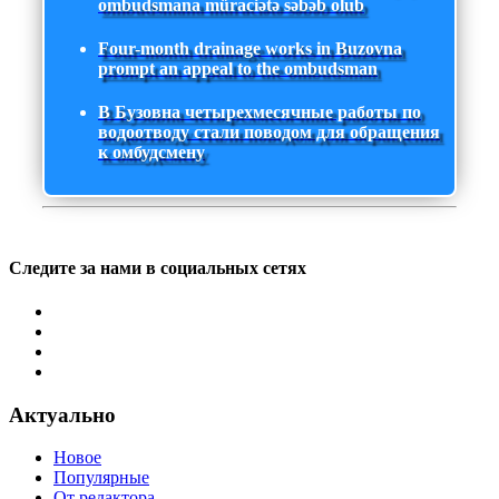
ombudsmana müraciətə səbəb olub
Four-month drainage works in Buzovna
prompt an appeal to the ombudsman
В Бузовна четырехмесячные работы по
водоотводу стали поводом для обращения
к омбудсмену
Следите за нами в социальных сетях
Актуально
Новое
Популярные
От редактора