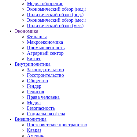
Медиа обозрение
Экономический обзор (нед.)
Политический обзор (нед.)
Экономический обзор (мес.)
Политический обзор (мес.)
Экономика
Финансы
Макроэкономика
Промышленность
Аграрный сектор
Бизнес
Внутриполитика
Законодательство
Госстроительство
Общество
Гендер
Религия
Права человека
Медиа
Безопасность
Социальная сфера
Внешполитика
Постсоветское пространство
Кавказ
Америка