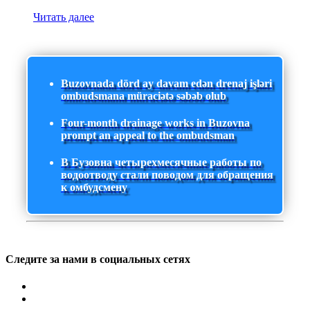
Читать далее
Buzovnada dörd ay davam edən drenaj işləri
ombudsmana müraciətə səbəb olub
Four-month drainage works in Buzovna
prompt an appeal to the ombudsman
В Бузовна четырехмесячные работы по
водоотводу стали поводом для обращения
к омбудсмену
Следите за нами в социальных сетях