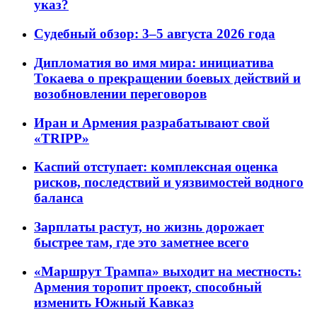
указ?
Судебный обзор: 3–5 августа 2026 года
Дипломатия во имя мира: инициатива
Токаева о прекращении боевых действий и
возобновлении переговоров
Иран и Армения разрабатывают свой
«TRIPP»
Каспий отступает: комплексная оценка
рисков, последствий и уязвимостей водного
баланса
Зарплаты растут, но жизнь дорожает
быстрее там, где это заметнее всего
«Маршрут Трампа» выходит на местность:
Армения торопит проект, способный
изменить Южный Кавказ