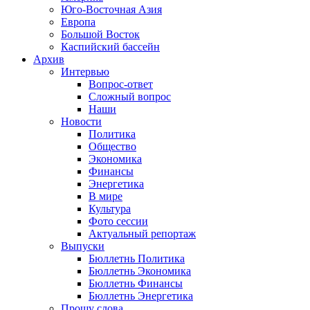
Юго-Восточная Азия
Европа
Большой Восток
Каспийский бассейн
Архив
Интервью
Вопрос-ответ
Сложный вопрос
Наши
Новости
Политика
Общество
Экономика
Финансы
Энергетика
В мире
Культура
Фото сессии
Актуальный репортаж
Выпуски
Бюллетнь Политика
Бюллетнь Экономика
Бюллетнь Финансы
Бюллетнь Энергетика
Прошу слова