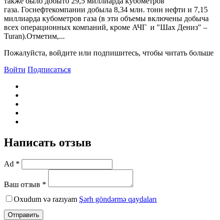
также было добыто 29,5 миллиарда кубометров
газа. Госнефтекомпании добыла 8,34 млн. тонн нефти и 7,15
миллиарда кубометров газа (в эти объемы включены добыча
всех операционных компаний, кроме АЧГ и "Шах Дениз" –
Turan).Отметим,...
Пожалуйста, войдите или подпишитесь, чтобы читать больше
Войти
Подписаться
Написать отзыв
Ad *
Ваш отзыв *
Oxudum və razıyam
Şərh göndərmə qaydaları
Отправить