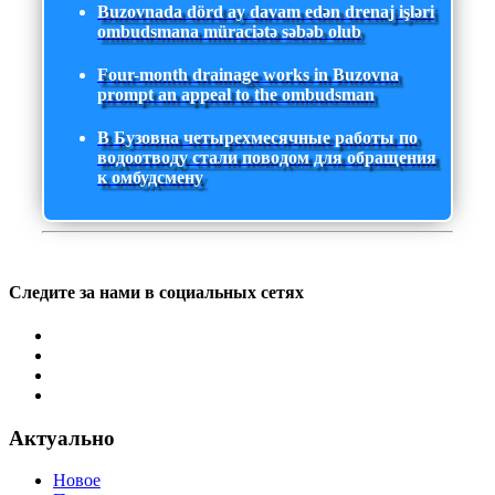
Buzovnada dörd ay davam edən drenaj işləri
ombudsmana müraciətə səbəb olub
Four-month drainage works in Buzovna
prompt an appeal to the ombudsman
В Бузовна четырехмесячные работы по
водоотводу стали поводом для обращения
к омбудсмену
Следите за нами в социальных сетях
Актуально
Новое