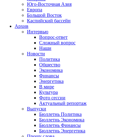
Юго-Восточная Азия
Европа
Большой Восток
Каспийский бассейн
Архив
Интервью
Вопрос-ответ
Сложный вопрос
Наши
Новости
Политика
Общество
Экономика
Финансы
Энергетика
В мире
Культура
Фото сессии
Актуальный репортаж
Выпуски
Бюллетнь Политика
Бюллетнь Экономика
Бюллетнь Финансы
Бюллетнь Энергетика
Прошу слова