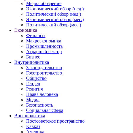
Медиа обозрение
Экономический обзор (нед.)
Политический обзор (нед.)
Экономический обзор (мес.)
Политический обзор (мес.)
Экономика
Финансы
Макроэкономика
Промышленность
Аграрный сектор
Бизнес
Внутриполитика
Законодательство
Госстроительство
Общество
Гендер
Религия
Права человека
Медиа
Безопасность
Социальная сфера
Внешполитика
Постсоветское пространство
Кавказ
Америка