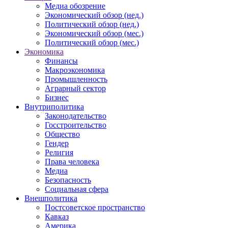
Медиа обозрение
Экономический обзор (нед.)
Политический обзор (нед.)
Экономический обзор (мес.)
Политический обзор (мес.)
Экономика
Финансы
Макроэкономика
Промышленность
Аграрный сектор
Бизнес
Внутриполитика
Законодательство
Госстроительство
Общество
Гендер
Религия
Права человека
Медиа
Безопасность
Социальная сфера
Внешполитика
Постсоветское пространство
Кавказ
Америка