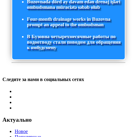
Buzovnada dörd ay davam edən drenaj işləri
ombudsmana müraciətə səbəb olub
Four-month drainage works in Buzovna
prompt an appeal to the ombudsman
В Бузовна четырехмесячные работы по
водоотводу стали поводом для обращения
к омбудсмену
Следите за нами в социальных сетях
Актуально
Новое
Популярные