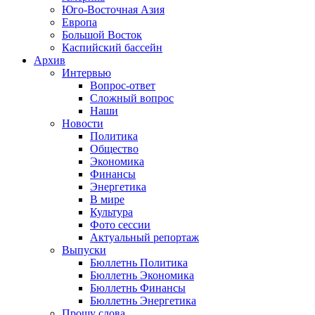
Юго-Восточная Азия
Европа
Большой Восток
Каспийский бассейн
Архив
Интервью
Вопрос-ответ
Сложный вопрос
Наши
Новости
Политика
Общество
Экономика
Финансы
Энергетика
В мире
Культура
Фото сессии
Актуальный репортаж
Выпуски
Бюллетнь Политика
Бюллетнь Экономика
Бюллетнь Финансы
Бюллетнь Энергетика
Прошу слова