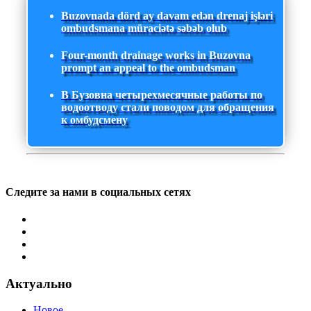
Buzovnada dörd ay davam edən drenaj işləri
ombudsmana müraciətə səbəb olub
Four-month drainage works in Buzovna
prompt an appeal to the ombudsman
В Бузовна четырехмесячные работы по
водоотводу стали поводом для обращения
к омбудсмену
Следите за нами в социальных сетях
Актуально
Новое