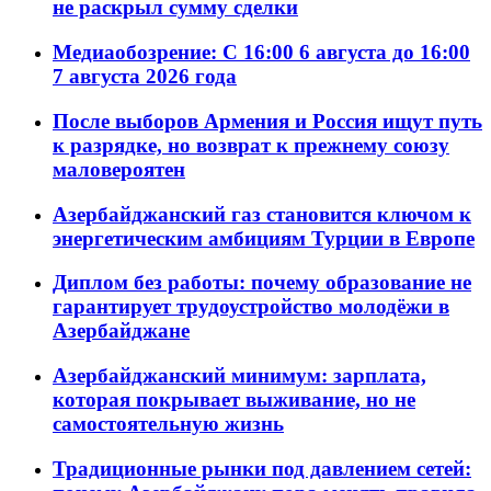
не раскрыл сумму сделки
Медиаобозрение: С 16:00 6 августа до 16:00
7 августа 2026 года
После выборов Армения и Россия ищут путь
к разрядке, но возврат к прежнему союзу
маловероятен
Азербайджанский газ становится ключом к
энергетическим амбициям Турции в Европе
Диплом без работы: почему образование не
гарантирует трудоустройство молодёжи в
Азербайджане
Азербайджанский минимум: зарплата,
которая покрывает выживание, но не
самостоятельную жизнь
Традиционные рынки под давлением сетей: