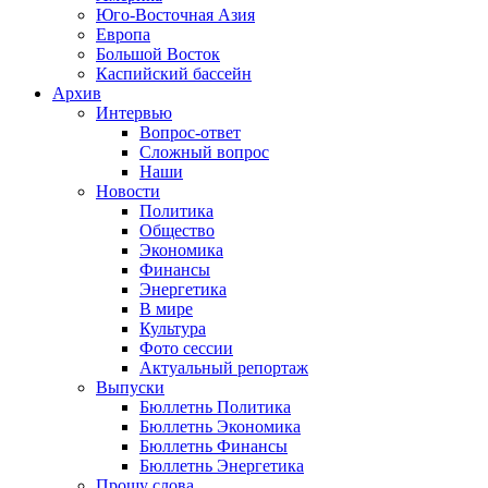
Юго-Восточная Азия
Европа
Большой Восток
Каспийский бассейн
Архив
Интервью
Вопрос-ответ
Сложный вопрос
Наши
Новости
Политика
Общество
Экономика
Финансы
Энергетика
В мире
Культура
Фото сессии
Актуальный репортаж
Выпуски
Бюллетнь Политика
Бюллетнь Экономика
Бюллетнь Финансы
Бюллетнь Энергетика
Прошу слова