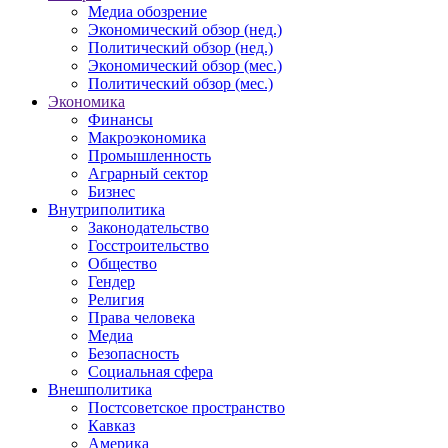
Медиа обозрение
Экономический обзор (нед.)
Политический обзор (нед.)
Экономический обзор (мес.)
Политический обзор (мес.)
Экономика
Финансы
Макроэкономика
Промышленность
Аграрный сектор
Бизнес
Внутриполитика
Законодательство
Госстроительство
Общество
Гендер
Религия
Права человека
Медиа
Безопасность
Социальная сфера
Внешполитика
Постсоветское пространство
Кавказ
Америка