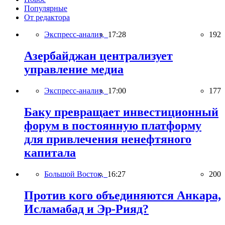
Популярные
От редактора
Экспресс-анализ,
17:28
192
Азербайджан централизует
управление медиа
Экспресс-анализ,
17:00
177
Баку превращает инвестиционный
форум в постоянную платформу
для привлечения ненефтяного
капитала
Большой Восток,
16:27
200
Против кого объединяются Анкара,
Исламабад и Эр-Рияд?