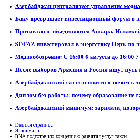
Азербайджан централизует управление меди
Баку превращает инвестиционный форум в п
Против кого объединяются Анкара, Исламаб
SOFAZ инвестировал в энергетику Перу, но 
Медиаобозрение: С 16:00 6 августа до 16:00 7
После выборов Армения и Россия ищут путь к
Азербайджанский газ становится ключом к 
Диплом без работы: почему образование не 
Азербайджанский минимум: зарплата, котор
Главная страница
Экономика
BNA подготовило концепцию развития услуг такси