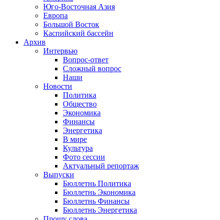
Юго-Восточная Азия
Европа
Большой Восток
Каспийский бассейн
Архив
Интервью
Вопрос-ответ
Сложный вопрос
Наши
Новости
Политика
Общество
Экономика
Финансы
Энергетика
В мире
Культура
Фото сессии
Актуальный репортаж
Выпуски
Бюллетнь Политика
Бюллетнь Экономика
Бюллетнь Финансы
Бюллетнь Энергетика
Прошу слова