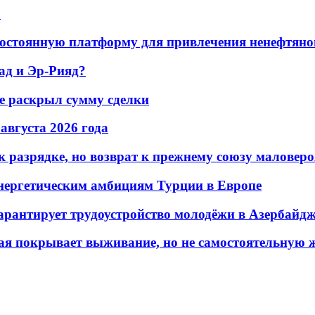
а
остоянную платформу для привлечения ненефтяно
ад и Эр-Рияд?
не раскрыл сумму сделки
 августа 2026 года
 разрядке, но возврат к прежнему союзу маловеро
энергетическим амбициям Турции в Европе
гарантирует трудоустройство молодёжи в Азербайд
ая покрывает выживание, но не самостоятельную 