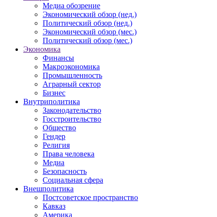
Медиа обозрение
Экономический обзор (нед.)
Политический обзор (нед.)
Экономический обзор (мес.)
Политический обзор (мес.)
Экономика
Финансы
Макроэкономика
Промышленность
Аграрный сектор
Бизнес
Внутриполитика
Законодательство
Госстроительство
Общество
Гендер
Религия
Права человека
Медиа
Безопасность
Социальная сфера
Внешполитика
Постсоветское пространство
Кавказ
Америка