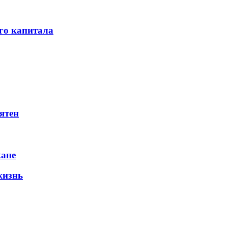
го капитала
ятен
жане
жизнь