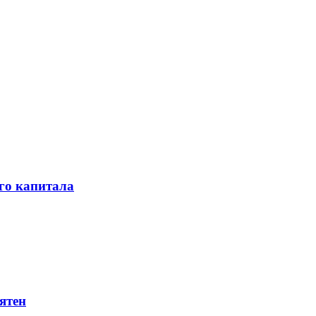
го капитала
ятен