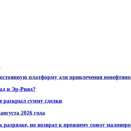
а
остоянную платформу для привлечения ненефтяно
ад и Эр-Рияд?
не раскрыл сумму сделки
 августа 2026 года
 разрядке, но возврат к прежнему союзу маловеро