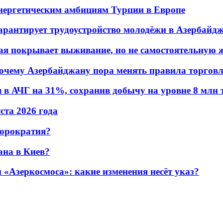
энергетическим амбициям Турции в Европе
гарантирует трудоустройство молодёжи в Азербайд
ая покрывает выживание, но не самостоятельную 
почему Азербайджану пора менять правила торгов
в АЧГ на 31%, сохранив добычу на уровне 8 млн 
уста 2026 года
бюрократия?
ана в Киев?
«Азеркосмоса»: какие изменения несёт указ?