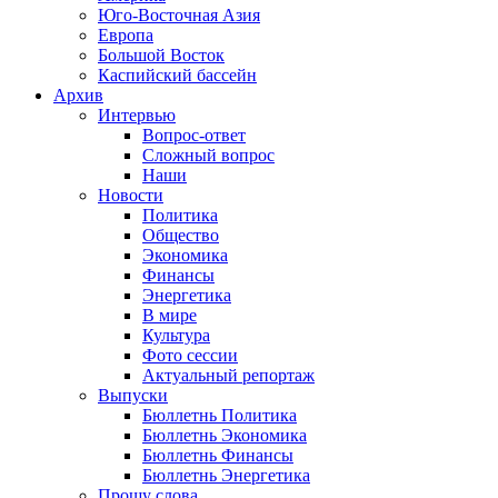
Юго-Восточная Азия
Европа
Большой Восток
Каспийский бассейн
Архив
Интервью
Вопрос-ответ
Сложный вопрос
Наши
Новости
Политика
Общество
Экономика
Финансы
Энергетика
В мире
Культура
Фото сессии
Актуальный репортаж
Выпуски
Бюллетнь Политика
Бюллетнь Экономика
Бюллетнь Финансы
Бюллетнь Энергетика
Прошу слова