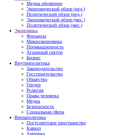
Медиа обозрение
Экономический обзор (нед.)
Политический обзор (нед.)
Экономический обзор (мес.)
Политический обзор (мес.)
Экономика
Финансы
Макроэкономика
Промышленность
Аграрный сектор
Бизнес
Внутриполитика
Законодательство
Госстроительство
Общество
Гендер
Религия
Права человека
Медиа
Безопасность
Социальная сфера
Внешполитика
Постсоветское пространство
Кавказ
Америка