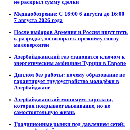
не раскрыл сумму сделки
Медиаобозрение: С 16:00 6 августа до 16:00
7 августа 2026 года
После выборов Армения и Россия ищут путь
к разрядке, но возврат к прежнему союзу
маловероятен
Азербайджанский газ становится ключом к
энергетическим амбициям Турции в Европе
Диплом без работы: почему образование не
гарантирует трудоустройство молодёжи в
Азербайджане
Азербайджанский минимум: зарплата,
которая покрывает выживание, но не
самостоятельную жизнь
Традиционные рынки под давлением сетей: