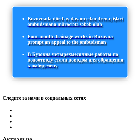
Buzovnada dörd ay davam edən drenaj işləri
ombudsmana müraciətə səbəb olub
Four-month drainage works in Buzovna
prompt an appeal to the ombudsman
В Бузовна четырехмесячные работы по
водоотводу стали поводом для обращения
к омбудсмену
Следите за нами в социальных сетях
Актуально