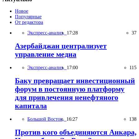
Новое
Популярные
От редактора
Экспресс-анализ,
17:28
37
Азербайджан централизует
управление медиа
Экспресс-анализ,
17:00
115
Баку превращает инвестиционный
форум в постоянную платформу
для привлечения ненефтяного
капитала
Большой Восток,
16:27
138
Против кого объединяются Анкара,