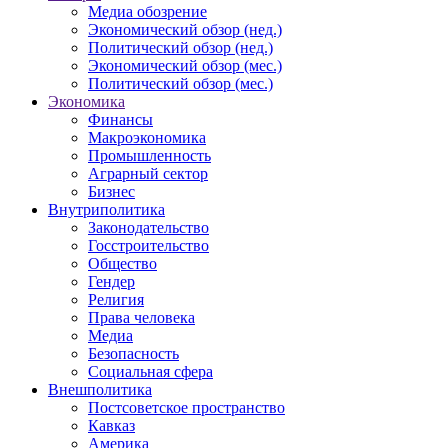
Медиа обозрение
Экономический обзор (нед.)
Политический обзор (нед.)
Экономический обзор (мес.)
Политический обзор (мес.)
Экономика
Финансы
Макроэкономика
Промышленность
Аграрный сектор
Бизнес
Внутриполитика
Законодательство
Госстроительство
Общество
Гендер
Религия
Права человека
Медиа
Безопасность
Социальная сфера
Внешполитика
Постсоветское пространство
Кавказ
Америка