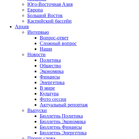
Юго-Восточная Азия
Европа
Большой Восток
Каспийский бассейн
Архив
Интервью
Вопрос-ответ
Сложный вопрос
Наши
Новости
Политика
Общество
Экономика
Финансы
Энергетика
В мире
Культура
Фото сессии
Актуальный репортаж
Выпуски
Бюллетнь Политика
Бюллетнь Экономика
Бюллетнь Финансы
Бюллетнь Энергетика
Прошу слова