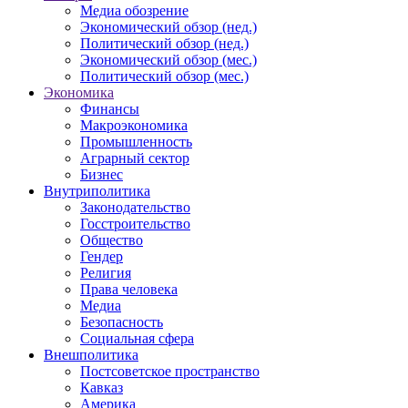
Медиа обозрение
Экономический обзор (нед.)
Политический обзор (нед.)
Экономический обзор (мес.)
Политический обзор (мес.)
Экономика
Финансы
Макроэкономика
Промышленность
Аграрный сектор
Бизнес
Внутриполитика
Законодательство
Госстроительство
Общество
Гендер
Религия
Права человека
Медиа
Безопасность
Социальная сфера
Внешполитика
Постсоветское пространство
Кавказ
Америка