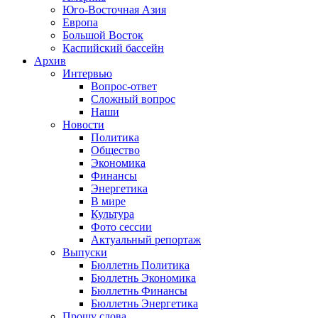
Юго-Восточная Азия
Европа
Большой Восток
Каспийский бассейн
Архив
Интервью
Вопрос-ответ
Сложный вопрос
Наши
Новости
Политика
Общество
Экономика
Финансы
Энергетика
В мире
Культура
Фото сессии
Актуальный репортаж
Выпуски
Бюллетнь Политика
Бюллетнь Экономика
Бюллетнь Финансы
Бюллетнь Энергетика
Прошу слова