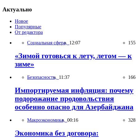
Актуально
Новое
Популярные
От редактора
Социальная сфера,
12:07
155
«Зимой готовься к лету, летом — к
зиме»
Безопасность,
11:37
166
Импортируемая инфляция: почему
подорожание продовольствия
особенно опасно для Азербайджана
Макроэкономика,
00:16
328
Экономика без договора: