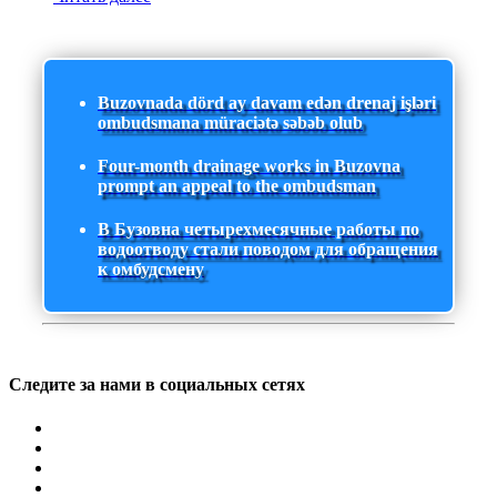
Buzovnada dörd ay davam edən drenaj işləri
ombudsmana müraciətə səbəb olub
Four-month drainage works in Buzovna
prompt an appeal to the ombudsman
В Бузовна четырехмесячные работы по
водоотводу стали поводом для обращения
к омбудсмену
Следите за нами в социальных сетях