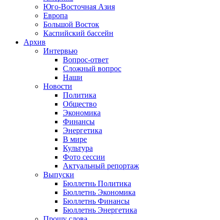
Юго-Восточная Азия
Европа
Большой Восток
Каспийский бассейн
Архив
Интервью
Вопрос-ответ
Сложный вопрос
Наши
Новости
Политика
Общество
Экономика
Финансы
Энергетика
В мире
Культура
Фото сессии
Актуальный репортаж
Выпуски
Бюллетнь Политика
Бюллетнь Экономика
Бюллетнь Финансы
Бюллетнь Энергетика
Прошу слова