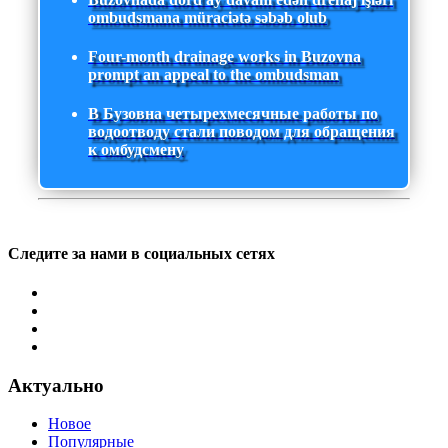
ombudsmana müraciətə səbəb olub
Four-month drainage works in Buzovna
prompt an appeal to the ombudsman
В Бузовна четырехмесячные работы по
водоотводу стали поводом для обращения
к омбудсмену
Следите за нами в социальных сетях
Актуально
Новое
Популярные