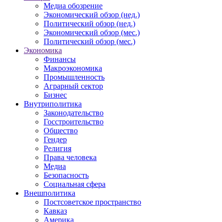
Медиа обозрение
Экономический обзор (нед.)
Политический обзор (нед.)
Экономический обзор (мес.)
Политический обзор (мес.)
Экономика
Финансы
Макроэкономика
Промышленность
Аграрный сектор
Бизнес
Внутриполитика
Законодательство
Госстроительство
Общество
Гендер
Религия
Права человека
Медиа
Безопасность
Социальная сфера
Внешполитика
Постсоветское пространство
Кавказ
Америка