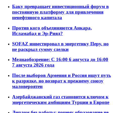
Баку превращает инвестиционный форум в
постоянную платформу для привлечения
ненефтяного капитала
Против кого объединяются Анкара,
Исламабад и Эр-Рияд?
SOFAZ инвестировал в энергетику Перу, но
не раскрыл сумму сделки
Медиаобозрение: С 16:00 6 августа до 16:00
7 августа 2026 года
После выборов Армения и Россия ищут путь
к разрядке, но возврат к прежнему союзу
маловероятен
Азербайджанский газ становится ключом к
энергетическим амбициям Турции в Европе
Диплом без работы: почему образование не