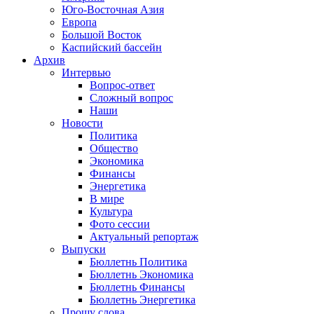
Юго-Восточная Азия
Европа
Большой Восток
Каспийский бассейн
Архив
Интервью
Вопрос-ответ
Сложный вопрос
Наши
Новости
Политика
Общество
Экономика
Финансы
Энергетика
В мире
Культура
Фото сессии
Актуальный репортаж
Выпуски
Бюллетнь Политика
Бюллетнь Экономика
Бюллетнь Финансы
Бюллетнь Энергетика
Прошу слова