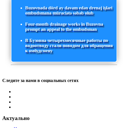
Buzovnada dörd ay davam edən drenaj işləri
ombudsmana müraciətə səbəb olub
Four-month drainage works in Buzovna
prompt an appeal to the ombudsman
В Бузовна четырехмесячные работы по
водоотводу стали поводом для обращения
к омбудсмену
Следите за нами в социальных сетях
Актуально