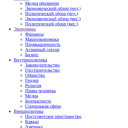
Медиа обозрение
Экономический обзор (нед.)
Политический обзор (нед.)
Экономический обзор (мес.)
Политический обзор (мес.)
Экономика
Финансы
Макроэкономика
Промышленность
Аграрный сектор
Бизнес
Внутриполитика
Законодательство
Госстроительство
Общество
Гендер
Религия
Права человека
Медиа
Безопасность
Социальная сфера
Внешполитика
Постсоветское пространство
Кавказ
Америка