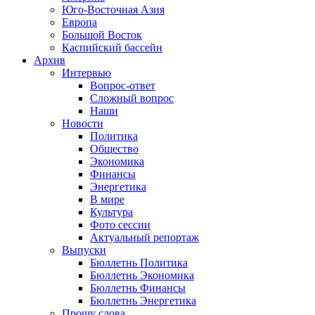
Юго-Восточная Азия
Европа
Большой Восток
Каспийский бассейн
Архив
Интервью
Вопрос-ответ
Сложный вопрос
Наши
Новости
Политика
Общество
Экономика
Финансы
Энергетика
В мире
Культура
Фото сессии
Актуальный репортаж
Выпуски
Бюллетнь Политика
Бюллетнь Экономика
Бюллетнь Финансы
Бюллетнь Энергетика
Прошу слова