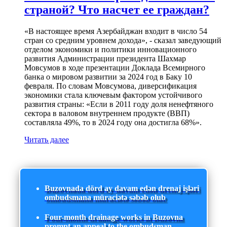
страной? Что насчет ее граждан?
«В настоящее время Азербайджан входит в число 54
стран со средним уровнем дохода», - сказал заведующий
отделом экономики и политики инновационного
развития Администрации президента Шахмар
Мовсумов в ходе презентации Доклада Всемирного
банка о мировом развитии за 2024 год в Баку 10
февраля. По словам Мовсумова, диверсификация
экономики стала ключевым фактором устойчивого
развития страны: «Если в 2011 году доля ненефтяного
сектора в валовом внутреннем продукте (ВВП)
составляла 49%, то в 2024 году она достигла 68%».
Читать далее
Buzovnada dörd ay davam edən drenaj işləri
ombudsmana müraciətə səbəb olub
Four-month drainage works in Buzovna
prompt an appeal to the ombudsman