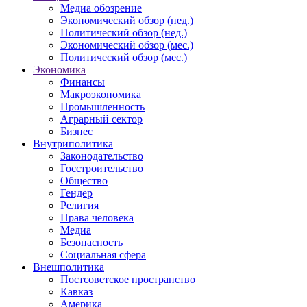
Медиа обозрение
Экономический обзор (нед.)
Политический обзор (нед.)
Экономический обзор (мес.)
Политический обзор (мес.)
Экономика
Финансы
Макроэкономика
Промышленность
Аграрный сектор
Бизнес
Внутриполитика
Законодательство
Госстроительство
Общество
Гендер
Религия
Права человека
Медиа
Безопасность
Социальная сфера
Внешполитика
Постсоветское пространство
Кавказ
Америка