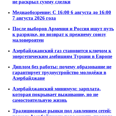
не раскрыл сумму сделки
Медиаобозрение: С 16:00 6 августа до 16:00
7 августа 2026 года
После выборов Армения и Россия ищут путь
к разрядке, но возврат к прежнему союзу
маловероятен
Азербайджанский газ становится ключом к
энергетическим амбициям Турции в Европе
Диплом без работы: почему образование не
гарантирует трудоустройство молодёжи в
Азербайджане
Азербайджанский минимум: зарплата,
которая покрывает выживание, но не
самостоятельную жизнь
Традиционные рынки под давлением сетей: