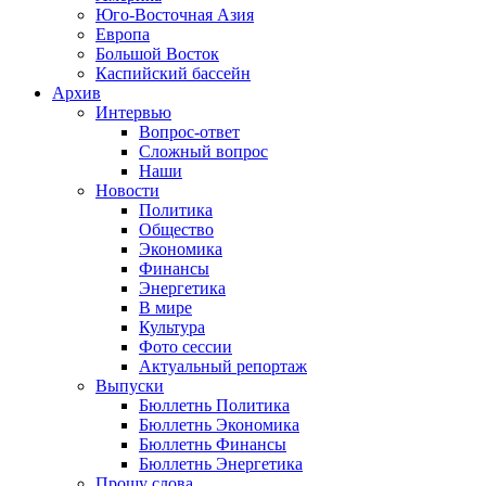
Юго-Восточная Азия
Европа
Большой Восток
Каспийский бассейн
Архив
Интервью
Вопрос-ответ
Сложный вопрос
Наши
Новости
Политика
Общество
Экономика
Финансы
Энергетика
В мире
Культура
Фото сессии
Актуальный репортаж
Выпуски
Бюллетнь Политика
Бюллетнь Экономика
Бюллетнь Финансы
Бюллетнь Энергетика
Прошу слова