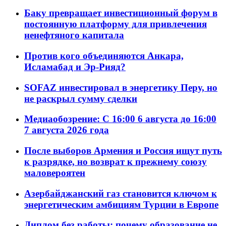
Баку превращает инвестиционный форум в
постоянную платформу для привлечения
ненефтяного капитала
Против кого объединяются Анкара,
Исламабад и Эр-Рияд?
SOFAZ инвестировал в энергетику Перу, но
не раскрыл сумму сделки
Медиаобозрение: С 16:00 6 августа до 16:00
7 августа 2026 года
После выборов Армения и Россия ищут путь
к разрядке, но возврат к прежнему союзу
маловероятен
Азербайджанский газ становится ключом к
энергетическим амбициям Турции в Европе
Диплом без работы: почему образование не