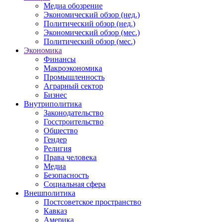
Медиа обозрение
Экономический обзор (нед.)
Политический обзор (нед.)
Экономический обзор (мес.)
Политический обзор (мес.)
Экономика
Финансы
Макроэкономика
Промышленность
Аграрный сектор
Бизнес
Внутриполитика
Законодательство
Госстроительство
Общество
Гендер
Религия
Права человека
Медиа
Безопасность
Социальная сфера
Внешполитика
Постсоветское пространство
Кавказ
Америка