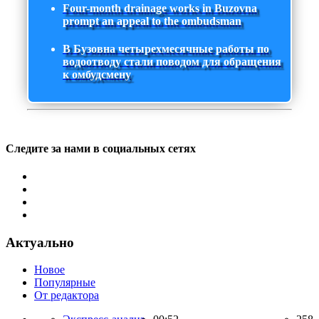
Four-month drainage works in Buzovna
prompt an appeal to the ombudsman
В Бузовна четырехмесячные работы по
водоотводу стали поводом для обращения
к омбудсмену
Следите за нами в социальных сетях
Актуально
Новое
Популярные
От редактора