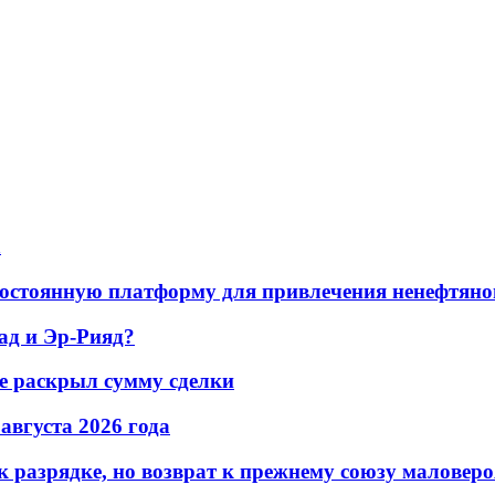
а
остоянную платформу для привлечения ненефтяно
ад и Эр-Рияд?
не раскрыл сумму сделки
 августа 2026 года
 разрядке, но возврат к прежнему союзу маловеро