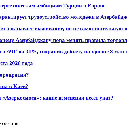
энергетическим амбициям Турции в Европе
гарантирует трудоустройство молодёжи в Азербайд
ая покрывает выживание, но не самостоятельную 
почему Азербайджану пора менять правила торгов
в АЧГ на 31%, сохранив добычу на уровне 8 млн 
уста 2026 года
бюрократия?
ана в Киев?
«Азеркосмоса»: какие изменения несёт указ?
е события