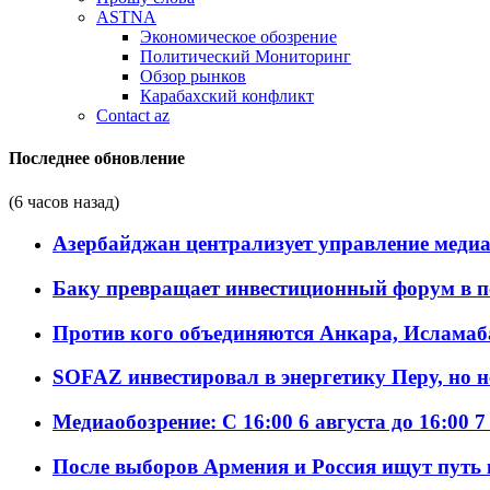
ASTNA
Экономическое обозрение
Политический Мониторинг
Обзор рынков
Карабахский конфликт
Contact az
Последнее обновление
(6 часов назад)
Азербайджан централизует управление меди
Баку превращает инвестиционный форум в п
Против кого объединяются Анкара, Исламаб
SOFAZ инвестировал в энергетику Перу, но 
Медиаобозрение: С 16:00 6 августа до 16:00 7
После выборов Армения и Россия ищут путь к