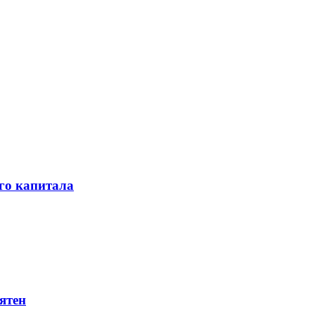
го капитала
ятен