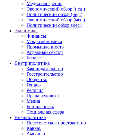
Медиа обозрение
Экономический обзор (нед.)
Политический обзор (нед.)
Экономический обзор (мес.)
Политический обзор (мес.)
Экономика
Финансы
Макроэкономика
Промышленность
Аграрный сектор
Бизнес
Внутриполитика
Законодательство
Госстроительство
Общество
Гендер
Религия
Права человека
Медиа
Безопасность
Социальная сфера
Внешполитика
Постсоветское пространство
Кавказ
Америка