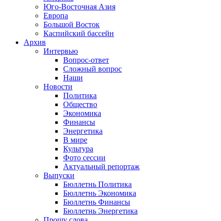
Юго-Восточная Азия
Европа
Большой Восток
Каспийский бассейн
Архив
Интервью
Вопрос-ответ
Сложный вопрос
Наши
Новости
Политика
Общество
Экономика
Финансы
Энергетика
В мире
Культура
Фото сессии
Актуальный репортаж
Выпуски
Бюллетнь Политика
Бюллетнь Экономика
Бюллетнь Финансы
Бюллетнь Энергетика
Прошу слова