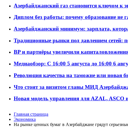
Азербайджанский газ становится ключом к 
Диплом без работы: почему образование не 
Азербайджанский минимум: зарплата, котор
Традиционные рынки под давлением сетей: 
BP и партнёры увеличили капиталовложения 
Медиаобзор: С 16:00 5 августа до 16:00 6 авг
Революция качества на таможне или новая 
Что стоит за визитом главы МИД Азербайдж
Новая модель управления для AZAL, ASCO и 
Главная страница
Экономика
На рынке ценных бумаг в Азербайджане грядут серьезны