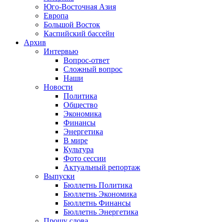
Юго-Восточная Азия
Европа
Большой Восток
Каспийский бассейн
Архив
Интервью
Вопрос-ответ
Сложный вопрос
Наши
Новости
Политика
Общество
Экономика
Финансы
Энергетика
В мире
Культура
Фото сессии
Актуальный репортаж
Выпуски
Бюллетнь Политика
Бюллетнь Экономика
Бюллетнь Финансы
Бюллетнь Энергетика
Прошу слова