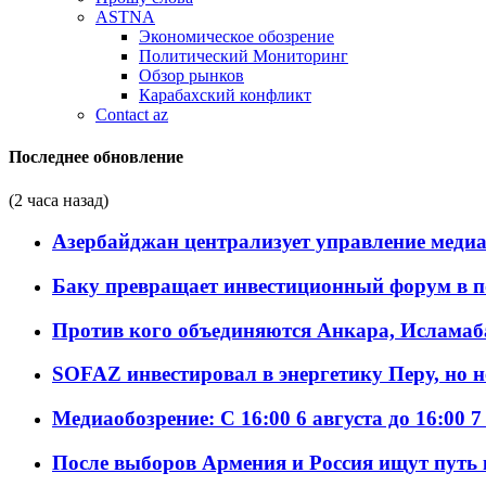
ASTNA
Экономическое обозрение
Политический Мониторинг
Обзор рынков
Карабахский конфликт
Contact az
Последнее обновление
(2 часа назад)
Азербайджан централизует управление меди
Баку превращает инвестиционный форум в п
Против кого объединяются Анкара, Исламаб
SOFAZ инвестировал в энергетику Перу, но 
Медиаобозрение: С 16:00 6 августа до 16:00 7
После выборов Армения и Россия ищут путь к