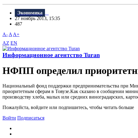
Экономика
27 ноябрь 2013, 15:35
487
A-
A
A+
AZ
EN
Информационное агентство Turan
НФПП определил приоритетны
Национальный фонд поддержки предпринимательства при Мини
приоритетным сферам в Товузе.Как сказано в сообщении минис
производству хлеба, малых или средних виноградарских, карт
Пожалуйста, войдите или подпишитесь, чтобы читать больше
Войти
Подписаться