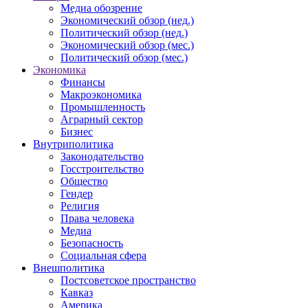
Медиа обозрение
Экономический обзор (нед.)
Политический обзор (нед.)
Экономический обзор (мес.)
Политический обзор (мес.)
Экономика
Финансы
Макроэкономика
Промышленность
Аграрный сектор
Бизнес
Внутриполитика
Законодательство
Госстроительство
Общество
Гендер
Религия
Права человека
Медиа
Безопасность
Социальная сфера
Внешполитика
Постсоветское пространство
Кавказ
Америка