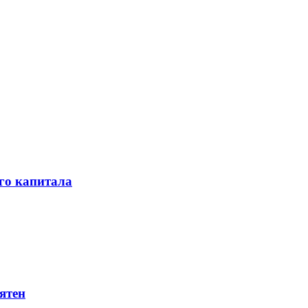
го капитала
ятен