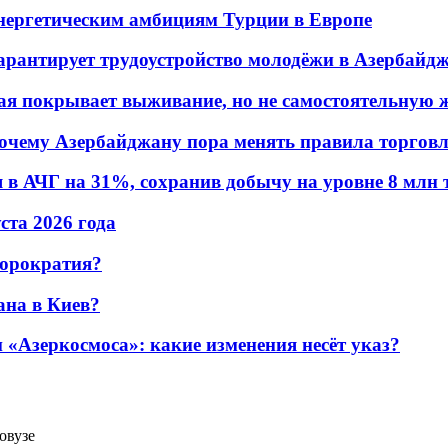
энергетическим амбициям Турции в Европе
гарантирует трудоустройство молодёжи в Азербайд
ая покрывает выживание, но не самостоятельную 
почему Азербайджану пора менять правила торгов
в АЧГ на 31%, сохранив добычу на уровне 8 млн 
уста 2026 года
бюрократия?
ана в Киев?
«Азеркосмоса»: какие изменения несёт указ?
овузе