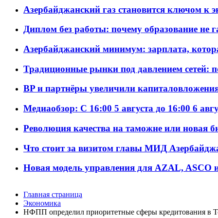
Азербайджанский газ становится ключом к 
Диплом без работы: почему образование не 
Азербайджанский минимум: зарплата, котор
Традиционные рынки под давлением сетей: 
BP и партнёры увеличили капиталовложения 
Медиаобзор: С 16:00 5 августа до 16:00 6 авг
Революция качества на таможне или новая 
Что стоит за визитом главы МИД Азербайдж
Новая модель управления для AZAL, ASCO и 
Главная страница
Экономика
НФПП определил приоритетные сферы кредитования в Т