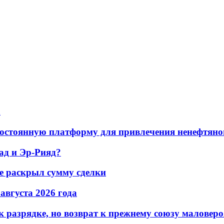
а
остоянную платформу для привлечения ненефтяно
ад и Эр-Рияд?
не раскрыл сумму сделки
 августа 2026 года
 разрядке, но возврат к прежнему союзу маловеро