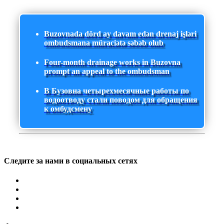
Buzovnada dörd ay davam edən drenaj işləri
ombudsmana müraciətə səbəb olub
Four-month drainage works in Buzovna
prompt an appeal to the ombudsman
В Бузовна четырехмесячные работы по
водоотводу стали поводом для обращения
к омбудсмену
Следите за нами в социальных сетях