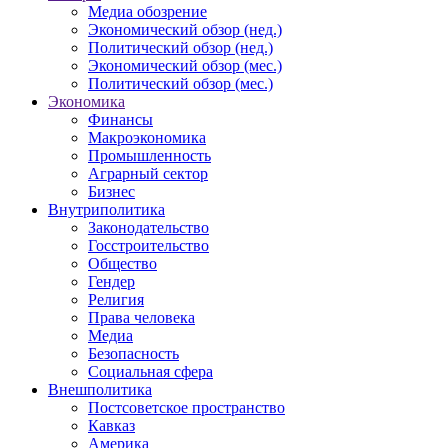
Медиа обозрение
Экономический обзор (нед.)
Политический обзор (нед.)
Экономический обзор (мес.)
Политический обзор (мес.)
Экономика
Финансы
Макроэкономика
Промышленность
Аграрный сектор
Бизнес
Внутриполитика
Законодательство
Госстроительство
Общество
Гендер
Религия
Права человека
Медиа
Безопасность
Социальная сфера
Внешполитика
Постсоветское пространство
Кавказ
Америка