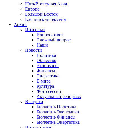
Юго-Восточная Азия
Европа
Большой Восток
Каспийский бассейн
Архив
Интервью
Вопрос-ответ
Сложный вопрос
Наши
Новости
Политика
Общество
Экономика
Финансы
Энергетика
В мире
Культура
Фото сессии
Актуальный репортаж
Выпуски
Бюллетнь Политика
Бюллетнь Экономика
Бюллетнь Финансы
Бюллетнь Энергетика
Прошу слова