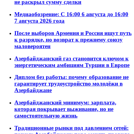
не раскрыл сумму сделки
Медиаобозрение: С 16:00 6 августа до 16:00
7 августа 2026 года
После выборов Армения и Россия ищут путь
к разрядке, но возврат к прежнему союзу
маловероятен
Азербайджанский газ становится ключом к
энергетическим амбициям Турции в Европе
Диплом без работы: почему образование не
гарантирует трудоустройство молодёжи в
Азербайджане
Азербайджанский минимум: зарплата,
которая покрывает выживание, но не
самостоятельную жизнь
Традиционные рынки под давлением сетей: