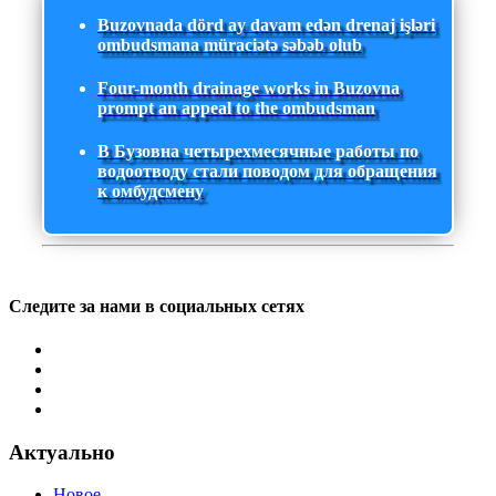
Buzovnada dörd ay davam edən drenaj işləri
ombudsmana müraciətə səbəb olub
Four-month drainage works in Buzovna
prompt an appeal to the ombudsman
В Бузовна четырехмесячные работы по
водоотводу стали поводом для обращения
к омбудсмену
Следите за нами в социальных сетях
Актуально
Новое