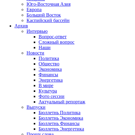
Юго-Восточная Азия
Европа
Большой Восток
Каспийский бассейн
Архив
Интервью
Вопрос-ответ
Сложный вопрос
Наши
Новости
Политика
Общество
Экономика
Финансы
Энергетика
В мире
Культура
Фото сессии
Актуальный репортаж
Выпуски
Бюллетнь Политика
Бюллетнь Экономика
Бюллетнь Финансы
Бюллетнь Энергетика
Прошу слова