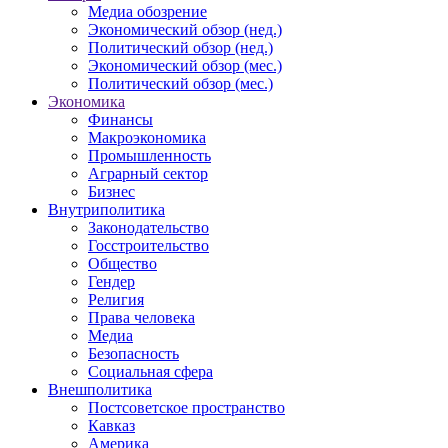
Медиа обозрение
Экономический обзор (нед.)
Политический обзор (нед.)
Экономический обзор (мес.)
Политический обзор (мес.)
Экономика
Финансы
Макроэкономика
Промышленность
Аграрный сектор
Бизнес
Внутриполитика
Законодательство
Госстроительство
Общество
Гендер
Религия
Права человека
Медиа
Безопасность
Социальная сфера
Внешполитика
Постсоветское пространство
Кавказ
Америка