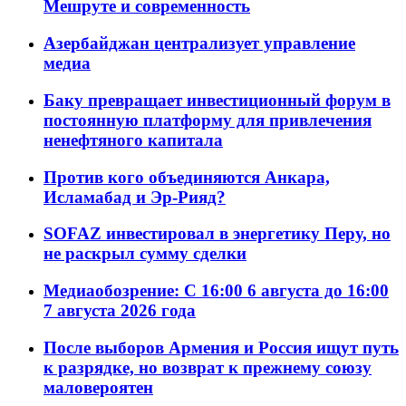
Мешруте и современность
Азербайджан централизует управление
медиа
Баку превращает инвестиционный форум в
постоянную платформу для привлечения
ненефтяного капитала
Против кого объединяются Анкара,
Исламабад и Эр-Рияд?
SOFAZ инвестировал в энергетику Перу, но
не раскрыл сумму сделки
Медиаобозрение: С 16:00 6 августа до 16:00
7 августа 2026 года
После выборов Армения и Россия ищут путь
к разрядке, но возврат к прежнему союзу
маловероятен