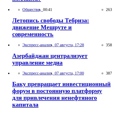
Общество,
00:41
263
Летопись свободы Тебриза:
движение Мешруте и
современность
Экспресс-анализ,
07 августа, 17:28
358
Азербайджан централизует
управление медиа
Экспресс-анализ,
07 августа, 17:00
387
Баку превращает инвестиционный
форум в постоянную платформу
для привлечения ненефтяного
капитала