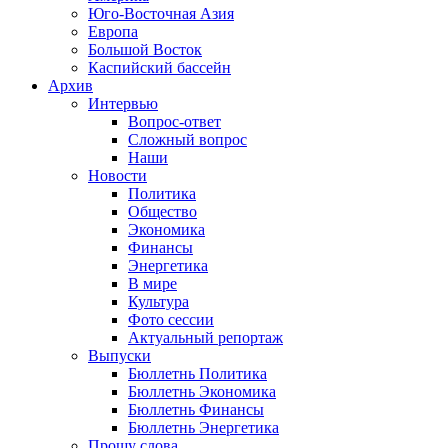
Юго-Восточная Азия
Европа
Большой Восток
Каспийский бассейн
Архив
Интервью
Вопрос-ответ
Сложный вопрос
Наши
Новости
Политика
Общество
Экономика
Финансы
Энергетика
В мире
Культура
Фото сессии
Актуальный репортаж
Выпуски
Бюллетнь Политика
Бюллетнь Экономика
Бюллетнь Финансы
Бюллетнь Энергетика
Прошу слова