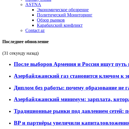
ASTNA
Экономическое обозрение
Политический Мониторинг
Обзор рынков
Карабахский конфликт
Contact az
Последнее обновление
(31 секунду назад)
После выборов Армения и Россия ищут путь к
Азербайджанский газ становится ключом к 
Диплом без работы: почему образование не 
Азербайджанский минимум: зарплата, котор
Традиционные рынки под давлением сетей: 
BP и партнёры увеличили капиталовложения 