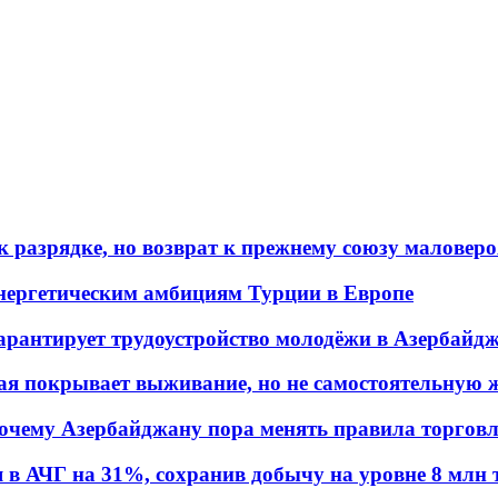
 разрядке, но возврат к прежнему союзу маловеро
энергетическим амбициям Турции в Европе
гарантирует трудоустройство молодёжи в Азербайд
ая покрывает выживание, но не самостоятельную 
почему Азербайджану пора менять правила торгов
в АЧГ на 31%, сохранив добычу на уровне 8 млн 