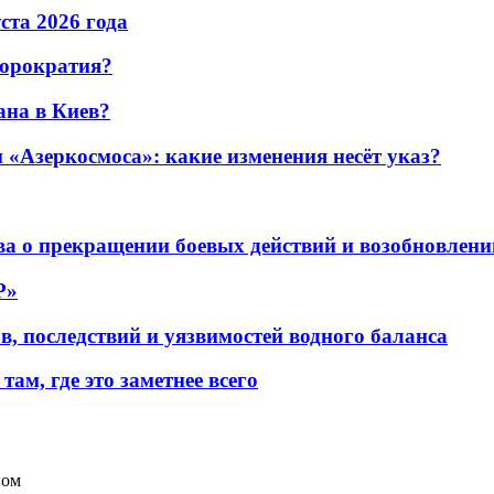
уста 2026 года
бюрократия?
ана в Киев?
«Азеркосмоса»: какие изменения несёт указ?
а о прекращении боевых действий и возобновлени
P»
в, последствий и уязвимостей водного баланса
ам, где это заметнее всего
ном