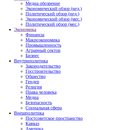
Медиа обозрение
Экономический обзор (нед.)
Политический обзор (нед.)
Экономический обзор (мес.)
Политический обзор (мес.)
Экономика
Финансы
Макроэкономика
Промышленность
Аграрный сектор
Бизнес
Внутриполитика
Законодательство
Госстроительство
Общество
Гендер
Религия
Права человека
Медиа
Безопасность
Социальная сфера
Внешполитика
Постсоветское пространство
Кавказ
Америка