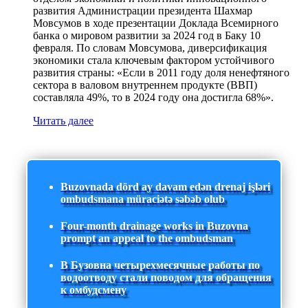
развития Администрации президента Шахмар
Мовсумов в ходе презентации Доклада Всемирного
банка о мировом развитии за 2024 год в Баку 10
февраля. По словам Мовсумова, диверсификация
экономики стала ключевым фактором устойчивого
развития страны: «Если в 2011 году доля ненефтяного
сектора в валовом внутреннем продукте (ВВП)
составляла 49%, то в 2024 году она достигла 68%».
Читать далее
Buzovnada dörd ay davam edən drenaj işləri
ombudsmana müraciətə səbəb olub
Four-month drainage works in Buzovna
prompt an appeal to the ombudsman
В Бузовна четырехмесячные работы по
водоотводу стали поводом для обращения
к омбудсмену