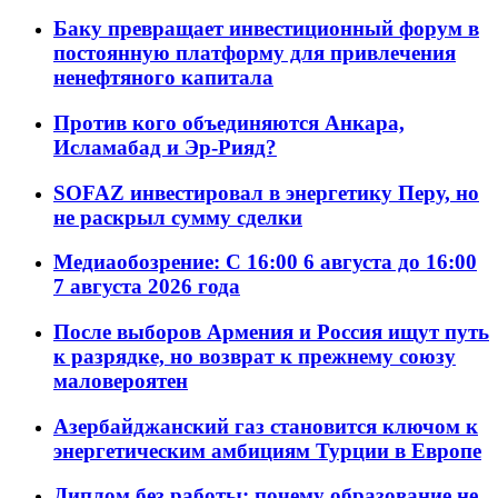
Баку превращает инвестиционный форум в
постоянную платформу для привлечения
ненефтяного капитала
Против кого объединяются Анкара,
Исламабад и Эр-Рияд?
SOFAZ инвестировал в энергетику Перу, но
не раскрыл сумму сделки
Медиаобозрение: С 16:00 6 августа до 16:00
7 августа 2026 года
После выборов Армения и Россия ищут путь
к разрядке, но возврат к прежнему союзу
маловероятен
Азербайджанский газ становится ключом к
энергетическим амбициям Турции в Европе
Диплом без работы: почему образование не