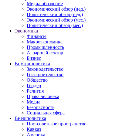
Медиа обозрение
Экономический обзор (нед.)
Политический обзор (нед.)
Экономический обзор (мес.)
Политический обзор (мес.)
Экономика
Финансы
Макроэкономика
Промышленность
Аграрный сектор
Бизнес
Внутриполитика
Законодательство
Госстроительство
Общество
Гендер
Религия
Права человека
Медиа
Безопасность
Социальная сфера
Внешполитика
Постсоветское пространство
Кавказ
Америка