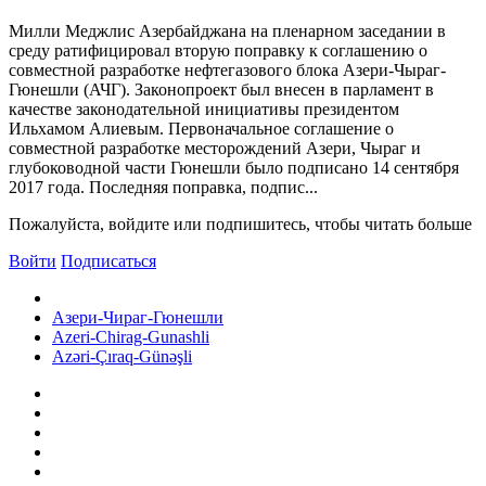
Милли Меджлис Азербайджана на пленарном заседании в
среду ратифицировал вторую поправку к соглашению о
совместной разработке нефтегазового блока Азери-Чыраг-
Гюнешли (АЧГ). Законопроект был внесен в парламент в
качестве законодательной инициативы президентом
Ильхамом Алиевым. Первоначальное соглашение о
совместной разработке месторождений Азери, Чыраг и
глубоководной части Гюнешли было подписано 14 сентября
2017 года. Последняя поправка, подпис...
Пожалуйста, войдите или подпишитесь, чтобы читать больше
Войти
Подписаться
Азери-Чираг-Гюнешли
Azeri-Chirag-Gunashli
Azəri-Çıraq-Günəşli