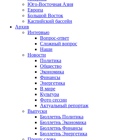
Юго-Восточная Азия
Европа
Большой Восток
Каспийский бассейн
Архив
Интервью
Вопрос-ответ
Сложный вопрос
Наши
Новости
Политика
Общество
Экономика
Финансы
Энергетика
В мире
Культура
Фото сессии
Актуальный репортаж
Выпуски
Бюллетнь Политика
Бюллетнь Экономика
Бюллетнь Финансы
Бюллетнь Энергетика
Прошу слова