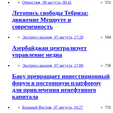
Общество,
08 августа, 00:41
551
Летопись свободы Тебриза:
движение Мешруте и
современность
Экспресс-анализ,
07 августа, 17:28
594
Азербайджан централизует
управление медиа
Экспресс-анализ,
07 августа, 17:00
736
Баку превращает инвестиционный
форум в постоянную платформу
для привлечения ненефтяного
капитала
Большой Восток,
07 августа, 16:27
731