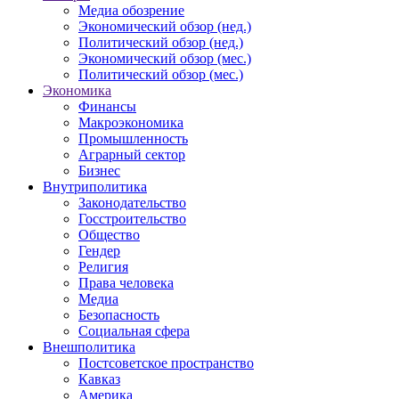
Медиа обозрение
Экономический обзор (нед.)
Политический обзор (нед.)
Экономический обзор (мес.)
Политический обзор (мес.)
Экономика
Финансы
Макроэкономика
Промышленность
Аграрный сектор
Бизнес
Внутриполитика
Законодательство
Госстроительство
Общество
Гендер
Религия
Права человека
Медиа
Безопасность
Социальная сфера
Внешполитика
Постсоветское пространство
Кавказ
Америка