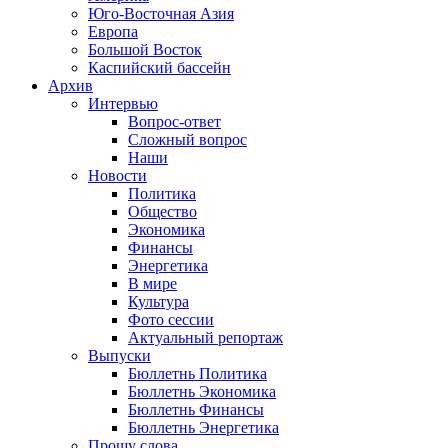
Юго-Восточная Азия
Европа
Большой Восток
Каспийский бассейн
Архив
Интервью
Вопрос-ответ
Сложный вопрос
Наши
Новости
Политика
Общество
Экономика
Финансы
Энергетика
В мире
Культура
Фото сессии
Актуальный репортаж
Выпуски
Бюллетнь Политика
Бюллетнь Экономика
Бюллетнь Финансы
Бюллетнь Энергетика
Прошу слова