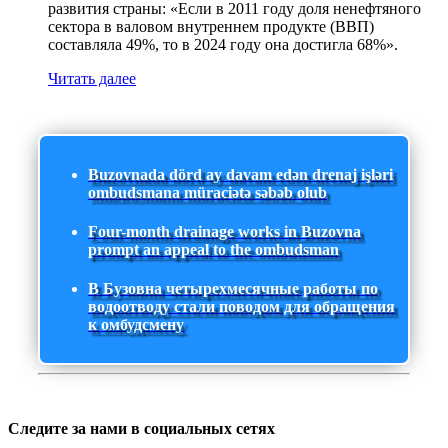
развития страны: «Если в 2011 году доля ненефтяного
сектора в валовом внутреннем продукте (ВВП)
составляла 49%, то в 2024 году она достигла 68%».
Читать далее
Buzovnada dörd ay davam edən drenaj işləri
ombudsmana müraciətə səbəb olub
Four-month drainage works in Buzovna
prompt an appeal to the ombudsman
В Бузовна четырехмесячные работы по
водоотводу стали поводом для обращения
к омбудсмену
Следите за нами в социальных сетях