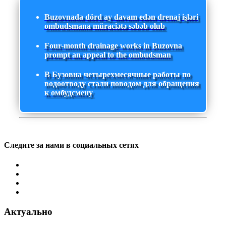
Buzovnada dörd ay davam edən drenaj işləri
ombudsmana müraciətə səbəb olub
Four-month drainage works in Buzovna
prompt an appeal to the ombudsman
В Бузовна четырехмесячные работы по
водоотводу стали поводом для обращения
к омбудсмену
Следите за нами в социальных сетях
Актуально