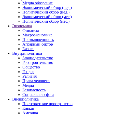
Медиа обозрение
Экономический обзор (нед.)
Политический обзор (нед.)
Экономический обзор (мес.)
Политический обзор (мес.)
Экономика
Финансы
Макроэкономика
Промышленность
Аграрный сектор
Бизнес
Внутриполитика
Законодательство
Госстроительство
Общество
Гендер
Религия
Права человека
Медиа
Безопасность
Социальная сфера
Внешполитика
Постсоветское пространство
Кавказ
Америка