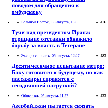
поводом для обращения к
омбудсмену
Большой Восток,
05 августа, 13:05
416
Тучи над президентом Ирана:
отрицание отставки обнажило
борьбу за власть в Тегеране
Экспресс-анализ,
05 августа, 12:27
483
Десятимесячное испытание метро:
Баку готовится к будущему, но как
пассажиры справятся с
сегодняшней нагрузкой?
Общество,
05 августа, 11:57
433
Азербайджан пытается связать