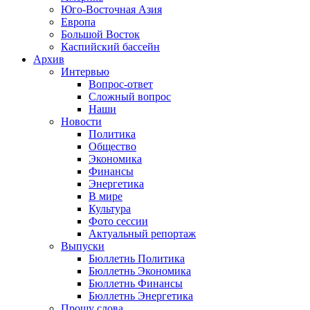
Юго-Восточная Азия
Европа
Большой Восток
Каспийский бассейн
Архив
Интервью
Вопрос-ответ
Сложный вопрос
Наши
Новости
Политика
Общество
Экономика
Финансы
Энергетика
В мире
Культура
Фото сессии
Актуальный репортаж
Выпуски
Бюллетнь Политика
Бюллетнь Экономика
Бюллетнь Финансы
Бюллетнь Энергетика
Прошу слова