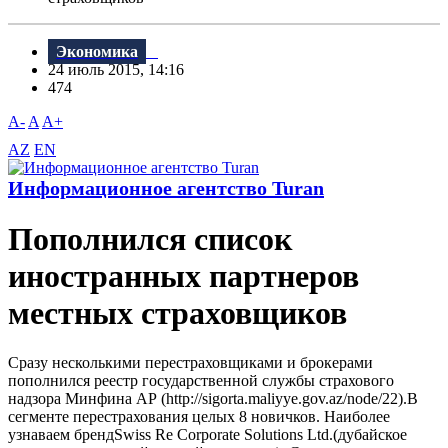
Экономика
24 июль 2015, 14:16
474
A-
A
A+
AZ
EN
Информационное агентство Turan
Пополнился список
иностранных партнеров
местных страховщиков
Сразу несколькими перестраховщиками и брокерами
пополнился реестр государственной службы страхового
надзора Минфина АР (http://sigorta.maliyye.gov.az/node/22).В
сегменте перестрахования целых 8 новичков. Наиболее
узнаваем брендSwiss Re Corporate Solutions Ltd.(дубайское