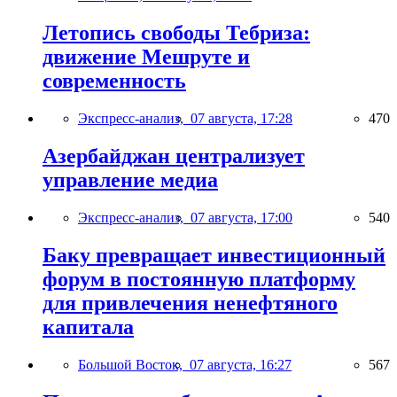
Летопись свободы Тебриза:
движение Мешруте и
современность
Экспресс-анализ,
07 августа, 17:28
470
Азербайджан централизует
управление медиа
Экспресс-анализ,
07 августа, 17:00
540
Баку превращает инвестиционный
форум в постоянную платформу
для привлечения ненефтяного
капитала
Большой Восток,
07 августа, 16:27
567