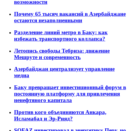
возможности
Почему 65 тысяч вакансий в Азербайджане
остаются незаполненными
Разделение линий метро в Баку: как
избежать транспортного коллапса?
Летопись свободы Тебриза: движение
Мешруте и современность
Азербайджан централизует управление
медиа
Баку превращает инвестиционный форум в
постоянную платформу для привлечения
ненефтяного капитала
Против кого объединяются Анкара,
Исламабад и Эр-Рияд?
SOFAZ инвестировал в энергетику Перу, но