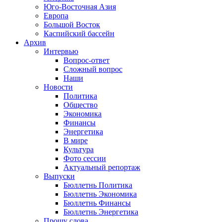
Юго-Восточная Азия
Европа
Большой Восток
Каспийский бассейн
Архив
Интервью
Вопрос-ответ
Сложный вопрос
Наши
Новости
Политика
Общество
Экономика
Финансы
Энергетика
В мире
Культура
Фото сессии
Актуальный репортаж
Выпуски
Бюллетнь Политика
Бюллетнь Экономика
Бюллетнь Финансы
Бюллетнь Энергетика
Прошу слова