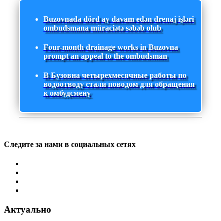
Buzovnada dörd ay davam edən drenaj işləri
ombudsmana müraciətə səbəb olub
Four-month drainage works in Buzovna
prompt an appeal to the ombudsman
В Бузовна четырехмесячные работы по
водоотводу стали поводом для обращения
к омбудсмену
Следите за нами в социальных сетях
Актуально