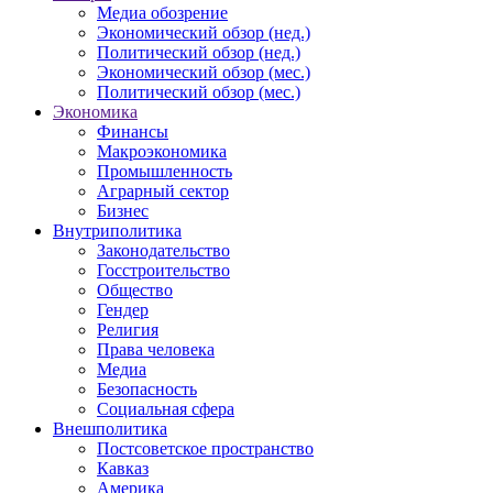
Медиа обозрение
Экономический обзор (нед.)
Политический обзор (нед.)
Экономический обзор (мес.)
Политический обзор (мес.)
Экономика
Финансы
Макроэкономика
Промышленность
Аграрный сектор
Бизнес
Внутриполитика
Законодательство
Госстроительство
Общество
Гендер
Религия
Права человека
Медиа
Безопасность
Социальная сфера
Внешполитика
Постсоветское пространство
Кавказ
Америка