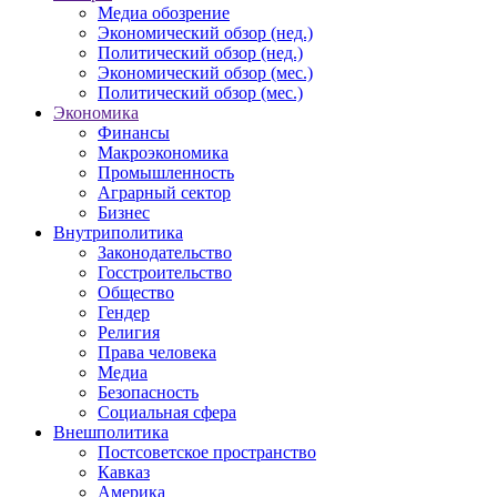
Медиа обозрение
Экономический обзор (нед.)
Политический обзор (нед.)
Экономический обзор (мес.)
Политический обзор (мес.)
Экономика
Финансы
Макроэкономика
Промышленность
Аграрный сектор
Бизнес
Внутриполитика
Законодательство
Госстроительство
Общество
Гендер
Религия
Права человека
Медиа
Безопасность
Социальная сфера
Внешполитика
Постсоветское пространство
Кавказ
Америка