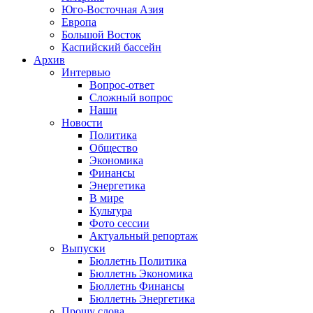
Юго-Восточная Азия
Европа
Большой Восток
Каспийский бассейн
Архив
Интервью
Вопрос-ответ
Сложный вопрос
Наши
Новости
Политика
Общество
Экономика
Финансы
Энергетика
В мире
Культура
Фото сессии
Актуальный репортаж
Выпуски
Бюллетнь Политика
Бюллетнь Экономика
Бюллетнь Финансы
Бюллетнь Энергетика
Прошу слова