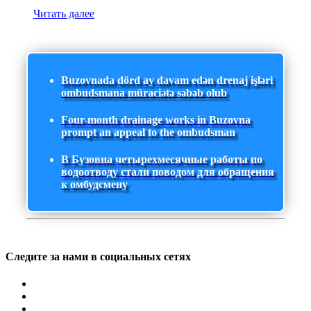
Читать далее
Buzovnada dörd ay davam edən drenaj işləri
ombudsmana müraciətə səbəb olub
Four-month drainage works in Buzovna
prompt an appeal to the ombudsman
В Бузовна четырехмесячные работы по
водоотводу стали поводом для обращения
к омбудсмену
Следите за нами в социальных сетях