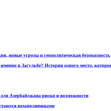
жия, новые угрозы и геополитическая безопасност
именно в Загульбе? История одного места, которо
для Азербайджана риски и возможности
остаются незаполненными