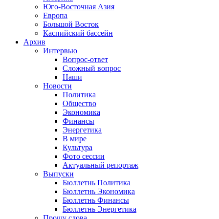
Юго-Восточная Азия
Европа
Большой Восток
Каспийский бассейн
Архив
Интервью
Вопрос-ответ
Сложный вопрос
Наши
Новости
Политика
Общество
Экономика
Финансы
Энергетика
В мире
Культура
Фото сессии
Актуальный репортаж
Выпуски
Бюллетнь Политика
Бюллетнь Экономика
Бюллетнь Финансы
Бюллетнь Энергетика
Прошу слова