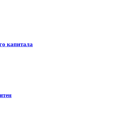
го капитала
ятен