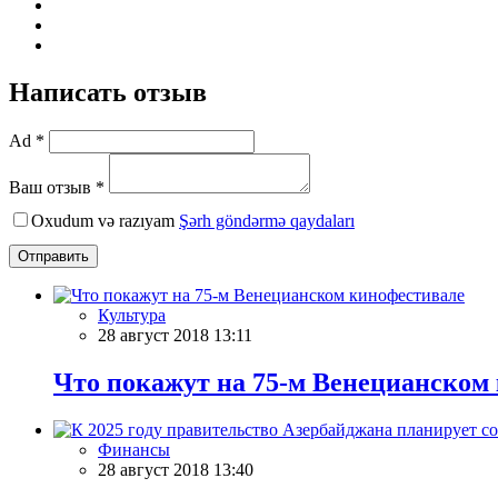
Написать отзыв
Ad *
Ваш отзыв *
Oxudum və razıyam
Şərh göndərmə qaydaları
Отправить
Культура
28 август 2018 13:11
Что покажут на 75-м Венецианском
Финансы
28 август 2018 13:40