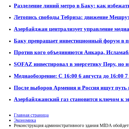
Разделение линий метро в Баку: как избежат
Летопись свободы Тебриза: движение Мешрут
Азербайджан централизует управление меди
Баку превращает инвестиционный форум в п
Против кого объединяются Анкара, Исламаб
SOFAZ инвестировал в энергетику Перу, но 
Медиаобозрение: С 16:00 6 августа до 16:00 7
После выборов Армения и Россия ищут путь к
Азербайджанский газ становится ключом к 
Главная страница
Экономика
Реконструкция административного здания MİDA обойдетс