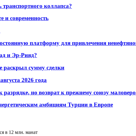
ь транспортного коллапса?
е и современность
а
остоянную платформу для привлечения ненефтяно
ад и Эр-Рияд?
не раскрыл сумму сделки
 августа 2026 года
 разрядке, но возврат к прежнему союзу маловеро
энергетическим амбициям Турции в Европе
я в 12 млн. манат