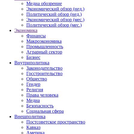
Медиа обозрение
Экономический обзор (нед.)
Политический обзор (нед.)
Экономический обзор (мес.)
Политический обзор (мес.)
Экономика
Финансы
Макроэкономика
Промышленность
Аграрный сектор
Бизнес
Внутриполитика
Законодательство
Госстроительство
Общество
Гендер
Религия
Права человека
Медиа
Безопасность
Социальная сфера
Внешполитика
Постсоветское пространство
Кавказ
Америка