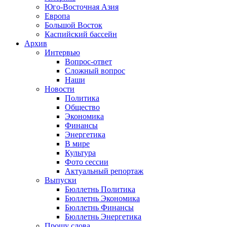
Юго-Восточная Азия
Европа
Большой Восток
Каспийский бассейн
Архив
Интервью
Вопрос-ответ
Сложный вопрос
Наши
Новости
Политика
Общество
Экономика
Финансы
Энергетика
В мире
Культура
Фото сессии
Актуальный репортаж
Выпуски
Бюллетнь Политика
Бюллетнь Экономика
Бюллетнь Финансы
Бюллетнь Энергетика
Прошу слова