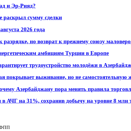
ад и Эр-Рияд?
не раскрыл сумму сделки
 августа 2026 года
 разрядке, но возврат к прежнему союзу маловеро
энергетическим амбициям Турции в Европе
гарантирует трудоустройство молодёжи в Азербайд
ая покрывает выживание, но не самостоятельную 
почему Азербайджану пора менять правила торгов
в АЧГ на 31%, сохранив добычу на уровне 8 млн 
 НФПП