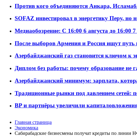
Против кого объединяются Анкара, Исламаб
SOFAZ инвестировал в энергетику Перу, но 
Медиаобозрение: С 16:00 6 августа до 16:00 7
После выборов Армения и Россия ищут путь к
Азербайджанский газ становится ключом к 
Диплом без работы: почему образование не 
Азербайджанский минимум: зарплата, котор
Традиционные рынки под давлением сетей: 
BP и партнёры увеличили капиталовложения 
Главная страница
Экономика
Сабирабадские бизнесмены получат кредиты по линии