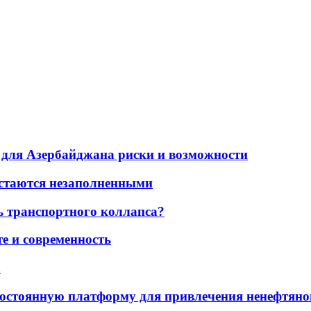
для Азербайджана риски и возможности
остаются незаполненными
ь транспортного коллапса?
е и современность
а
остоянную платформу для привлечения ненефтяно