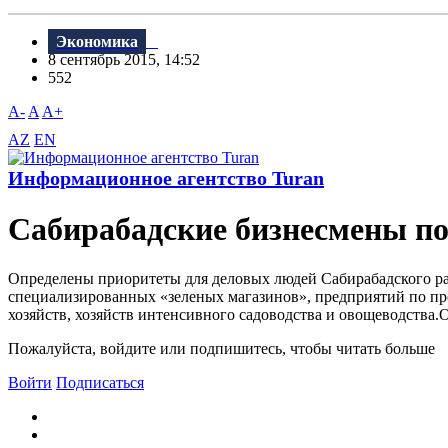
Экономика
8 сентябрь 2015, 14:52
552
A-
A
A+
AZ
EN
Информационное агентство Turan
Сабирабадские бизнесмены п
Определены приоритеты для деловых людей Сабирабадского ра
специализированных «зеленых магазинов», предприятий по про
хозяйств, хозяйств интенсивного садоводства и овощеводства.О
Пожалуйста, войдите или подпишитесь, чтобы читать больше
Войти
Подписаться