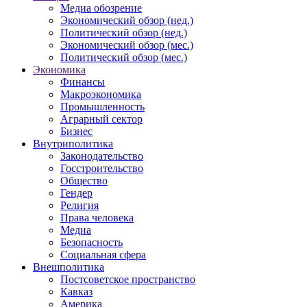
Медиа обозрение
Экономический обзор (нед.)
Политический обзор (нед.)
Экономический обзор (мес.)
Политический обзор (мес.)
Экономика
Финансы
Макроэкономика
Промышленность
Аграрный сектор
Бизнес
Внутриполитика
Законодательство
Госстроительство
Общество
Гендер
Религия
Права человека
Медиа
Безопасность
Социальная сфера
Внешполитика
Постсоветское пространство
Кавказ
Америка