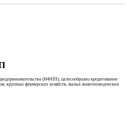
ПП
 предпринимательства (НФПП), целесообразно кредитование
тов; крупных фермерских хозяйств, малых животноводческих