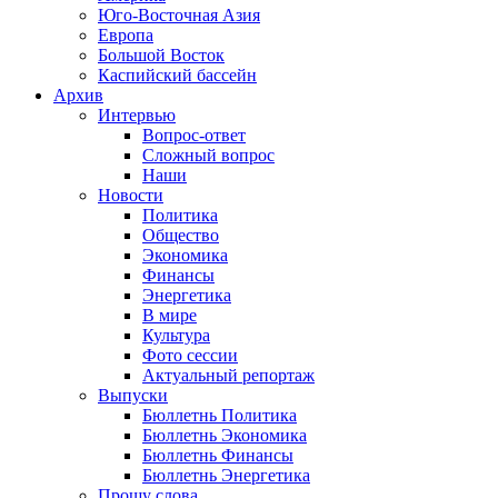
Юго-Восточная Азия
Европа
Большой Восток
Каспийский бассейн
Архив
Интервью
Вопрос-ответ
Сложный вопрос
Наши
Новости
Политика
Общество
Экономика
Финансы
Энергетика
В мире
Культура
Фото сессии
Актуальный репортаж
Выпуски
Бюллетнь Политика
Бюллетнь Экономика
Бюллетнь Финансы
Бюллетнь Энергетика
Прошу слова