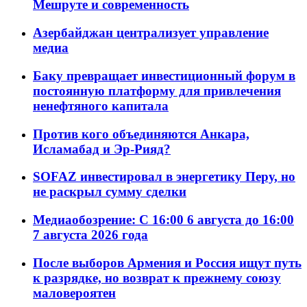
Мешруте и современность
Азербайджан централизует управление
медиа
Баку превращает инвестиционный форум в
постоянную платформу для привлечения
ненефтяного капитала
Против кого объединяются Анкара,
Исламабад и Эр-Рияд?
SOFAZ инвестировал в энергетику Перу, но
не раскрыл сумму сделки
Медиаобозрение: С 16:00 6 августа до 16:00
7 августа 2026 года
После выборов Армения и Россия ищут путь
к разрядке, но возврат к прежнему союзу
маловероятен