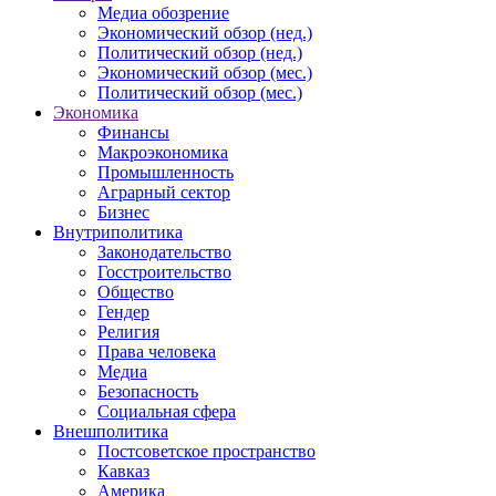
Медиа обозрение
Экономический обзор (нед.)
Политический обзор (нед.)
Экономический обзор (мес.)
Политический обзор (мес.)
Экономика
Финансы
Макроэкономика
Промышленность
Аграрный сектор
Бизнес
Внутриполитика
Законодательство
Госстроительство
Общество
Гендер
Религия
Права человека
Медиа
Безопасность
Социальная сфера
Внешполитика
Постсоветское пространство
Кавказ
Америка