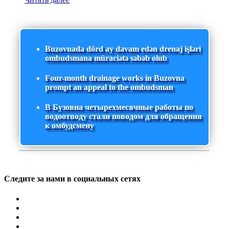
Buzovnada dörd ay davam edən drenaj işləri
ombudsmana müraciətə səbəb olub
Four-month drainage works in Buzovna
prompt an appeal to the ombudsman
В Бузовна четырехмесячные работы по
водоотводу стали поводом для обращения
к омбудсмену
Следите за нами в социальных сетях