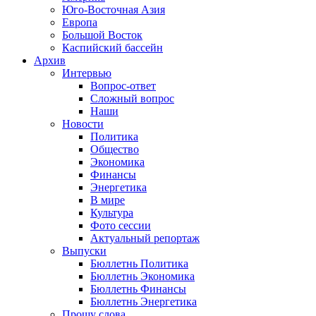
Юго-Восточная Азия
Европа
Большой Восток
Каспийский бассейн
Архив
Интервью
Вопрос-ответ
Сложный вопрос
Наши
Новости
Политика
Общество
Экономика
Финансы
Энергетика
В мире
Культура
Фото сессии
Актуальный репортаж
Выпуски
Бюллетнь Политика
Бюллетнь Экономика
Бюллетнь Финансы
Бюллетнь Энергетика
Прошу слова