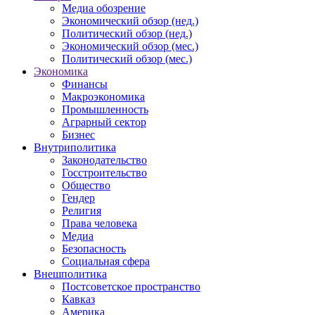
Медиа обозрение
Экономический обзор (нед.)
Политический обзор (нед.)
Экономический обзор (мес.)
Политический обзор (мес.)
Экономика
Финансы
Макроэкономика
Промышленность
Аграрный сектор
Бизнес
Внутриполитика
Законодательство
Госстроительство
Общество
Гендер
Религия
Права человека
Медиа
Безопасность
Социальная сфера
Внешполитика
Постсоветское пространство
Кавказ
Америка