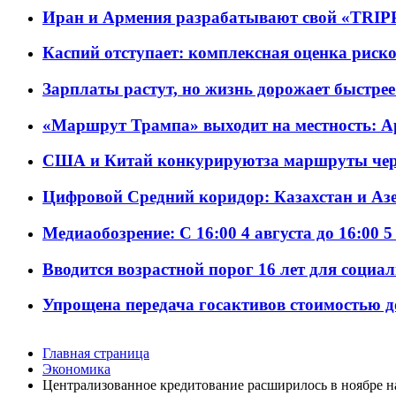
Иран и Армения разрабатывают свой «TRIP
Каспий отступает: комплексная оценка риско
Зарплаты растут, но жизнь дорожает быстрее т
«Маршрут Трампа» выходит на местность: А
США и Китай конкурируютза маршруты че
Цифровой Средний коридор: Казахстан и Аз
Медиаобозрение: С 16:00 4 августа до 16:00 5
Вводится возрастной порог 16 лет для социа
Упрощена передача госактивов стоимостью д
Главная страница
Экономика
Централизованное кредитование расширилось в ноябре н