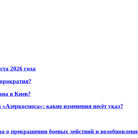
уста 2026 года
бюрократия?
ана в Киев?
«Азеркосмоса»: какие изменения несёт указ?
а о прекращении боевых действий и возобновлени